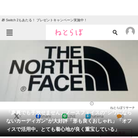
🎁 Switch 2もあたる！ プレゼントキャンペーン実施中！
ねとらぼメニュー
TOP
ニュース
エンタメ
クイズ
グルメ
地域
住まい
教育・育児
動物
リサーチ
ウェア
2026/05/23 13:10（公開）
ねとらぼリサーチ
会員記事
「真夏でも手放せません」ノースフェイスの“シワになら
X
Share
LINE
hatena
0
ないカーディガン”が大好評「形も良くおしゃれ」「オフ
メディア
ィスで活用中。とても着心地が良く重宝している」
目次を表示
注目記事を集めた総合ページ