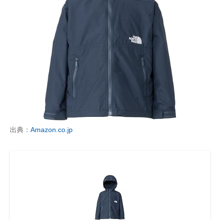
出典：
Amazon.co.jp