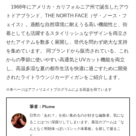
1968年にアメリカ・カリフォルニア州で誕生したアウ
ITの今と未来を見通す
トドアブランド、THE NORTH FACE（ザ・ノース・フ
ェイス）。過酷な自然環境に耐えうる高い機能性と、街
スマホと通信の最新トレンド
着としても活躍するスタイリッシュなデザインを両立さ
進化するPCとデバイスの未来
せたアイテムを数多く展開し、世代を問わず絶大な支持
を集めています。 同ブランドから販売されている、これ
好きが集まる 比べて選べる
からの季節に使いやすい高通気とUVカット機能を両立
ビジネスと働き方のヒント
し、高温多湿な夏の都市生活を快適に過ごすために開発
されたライトラウンジカーディガンをご紹介します。
AI活用のいまが分かる
※本ページはアフィリエイトプログラムによる収益を得ています
企業ITのトレンドを詳説
経営リーダーのコミュニティ
筆者：Plume
日常の「あれ？」を拾い集めるのが好きな編集者。気にな
マーケ×ITの今がよく分かる
ることはつい深掘りしてしまいます。最近のブームは「な
んとなく明朝体っぽいゴシック体看板」を探して撮るこ
ITエンジニア向け専門サイト
と。