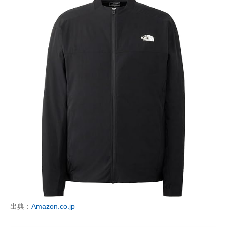
出典：
Amazon.co.jp