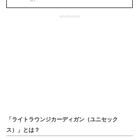
企業向けIT製品の総合サイト
advertisement
IT製品の技術・比較・事例
製造業のIT導入・活用を支援
モノづくり技術者専門サイト
エレクトロニクス専門サイト
電子設計の基本と応用
エネルギーの専門メディア
建設×テクノロジーの最前線
ちょっと気になるネットの話題
「ライトラウンジカーディガン（ユニセック
ス）」とは？