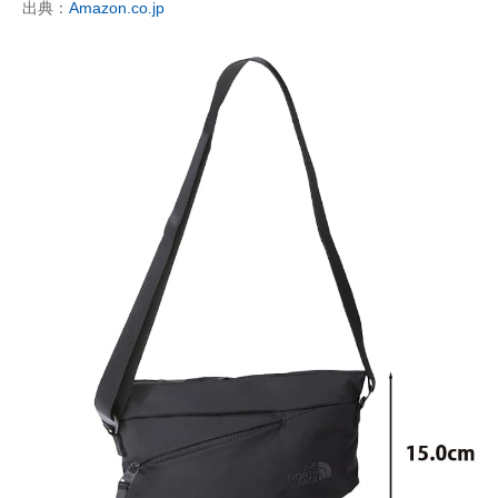
出典：
Amazon.co.jp