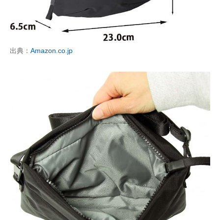
出典：
Amazon.co.jp