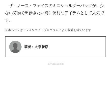
ザ・ノース・フェイスのミニショルダーバッグが、少
ITの今と未来を見通す
ない荷物で出歩きたい時に便利なアイテムとして人気で
す。
スマホと通信の最新トレンド
※本ページはアフィリエイトプログラムによる収益を得ています
進化するPCとデバイスの未来
好きが集まる 比べて選べる
筆者：大泉勝彦
ビジネスと働き方のヒント
AI活用のいまが分かる
advertisement
企業ITのトレンドを詳説
経営リーダーのコミュニティ
マーケ×ITの今がよく分かる
ITエンジニア向け専門サイト