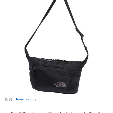
出典：
Amazon.co.jp