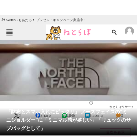
🎁 Switch 2もあたる！ プレゼントキャンペーン実施中！
ねとらぼメニュー
TOP
ニュース
エンタメ
クイズ
グルメ
地域
住まい
教育・育児
動物
リサーチ
バッグ
2026/05/23 17:50（公開）
ねとらぼリサーチ
会員記事
「財布とスマホ入れにピッタリ」 ノースフェイスの“ミ
X
Share
LINE
hatena
0
ニショルダー”に「ミニマル感が嬉しい」「リュックのサ
メディア
ブバッグとして」
目次を表示
注目記事を集めた総合ページ