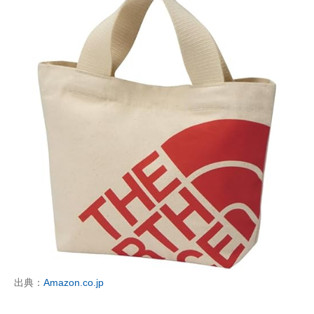
出典：
Amazon.co.jp