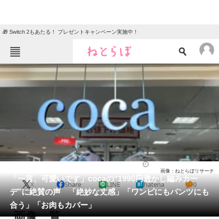
🎁 Switch 2もあたる！ プレゼントキャンペーン実施中！
ねとらぼメニュー
TOP
ニュース
エンタメ
クイズ
グルメ
地域
住まい
教育・育児
動物
リサーチ
ウェア
2026/05/22 21:45（公開）
画像：ねとらぼリサーチ
会員記事
「一言、可愛いです」cocaの“1990円透かし編みカー
X
Share
LINE
hatena
0
デ”に絶賛の声 「絶妙な丈感」「ワンピにもパンツにも
メディア
合う」「お肉もカバー」
画像一覧
注目記事を集めた総合ページ