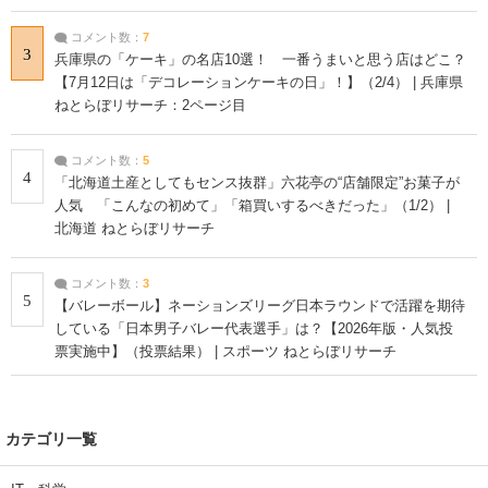
コメント数：
7
3
兵庫県の「ケーキ」の名店10選！ 一番うまいと思う店はどこ？
【7月12日は「デコレーションケーキの日」！】（2/4） | 兵庫県
ねとらぼリサーチ：2ページ目
コメント数：
5
4
「北海道土産としてもセンス抜群」六花亭の“店舗限定”お菓子が
人気 「こんなの初めて」「箱買いするべきだった」（1/2） |
北海道 ねとらぼリサーチ
コメント数：
3
5
【バレーボール】ネーションズリーグ日本ラウンドで活躍を期待
している「日本男子バレー代表選手」は？【2026年版・人気投
票実施中】（投票結果） | スポーツ ねとらぼリサーチ
カテゴリ一覧