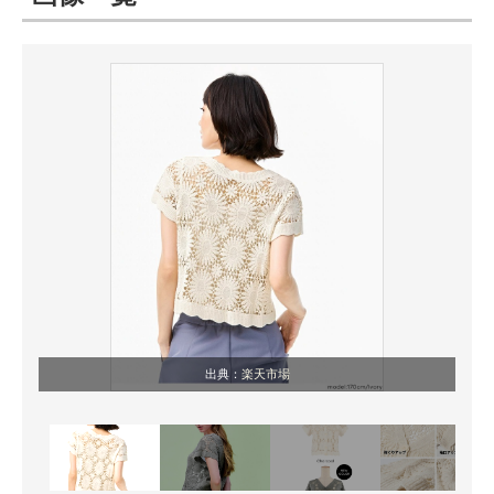
ITの今と未来を見通す
スマホと通信の最新トレンド
進化するPCとデバイスの未来
好きが集まる 比べて選べる
ビジネスと働き方のヒント
AI活用のいまが分かる
企業ITのトレンドを詳説
出典：
楽天市場
経営リーダーのコミュニティ
マーケ×ITの今がよく分かる
ITエンジニア向け専門サイト