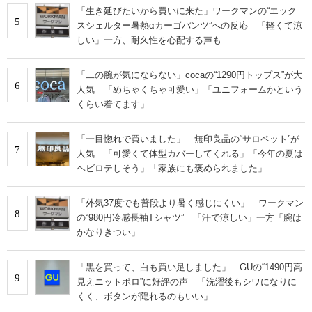
「生き延びたいから買いに来た」ワークマンの“エック
5
スシェルター暑熱αカーゴパンツ”への反応 「軽くて涼
しい」一方、耐久性を心配する声も
「二の腕が気にならない」cocaの“1290円トップス”が大
6
人気 「めちゃくちゃ可愛い」「ユニフォームかという
くらい着てます」
「一目惚れで買いました」 無印良品の“サロペット”が
7
人気 「可愛くて体型カバーしてくれる」「今年の夏は
ヘビロテしそう」「家族にも褒められました」
「外気37度でも普段より暑く感じにくい」 ワークマン
8
の“980円冷感長袖Tシャツ” 「汗で涼しい」一方「腕は
かなりきつい」
「黒を買って、白も買い足しました」 GUの“1490円高
9
見えニットポロ”に好評の声 「洗濯後もシワになりに
くく、ボタンが隠れるのもいい」