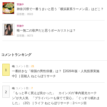
実施中
神奈川県で一番うまいと思う「横浜家系ラーメン店」はどこ？
回答数：8503
実施中
唯一無二の歌声だと思うボーカリストは？
回答数：8073
コメントランキング
コメント数：
21
1
一番好きな「韓国の男性俳優」は？【2026年版・人気投票実施
中】 | 芸能人 ねとらぼリサーチ
コメント数：
7
2
「もっと早く買えば良かった」 カインズの“車内遮光カーテ
ン”が大人気 「プライバシーも保てて安心」「ぐっすり眠れま
した」（2/2） | ライフ ねとらぼリサーチ：2ページ目