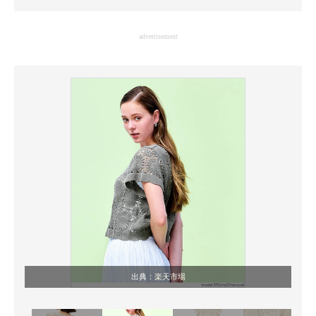
企業向けIT製品の総合サイト
advertisement
IT製品の技術・比較・事例
製造業のIT導入・活用を支援
モノづくり技術者専門サイト
エレクトロニクス専門サイト
電子設計の基本と応用
エネルギーの専門メディア
建設×テクノロジーの最前線
ちょっと気になるネットの話題
出典：
楽天市場