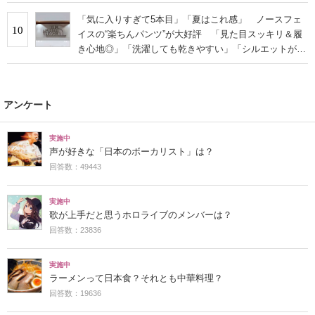
「気に入りすぎて5本目」「夏はこれ感」 ノースフェ
10
イスの“楽ちんパンツ”が大好評 「見た目スッキリ＆履
き心地◎」「洗濯しても乾きやすい」「シルエットがカ
ッコよく決まります」
アンケート
実施中
声が好きな「日本のボーカリスト」は？
回答数：49443
実施中
歌が上手だと思うホロライブのメンバーは？
回答数：23836
実施中
ラーメンって日本食？それとも中華料理？
回答数：19636