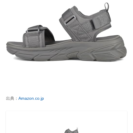
出典：
Amazon.co.jp