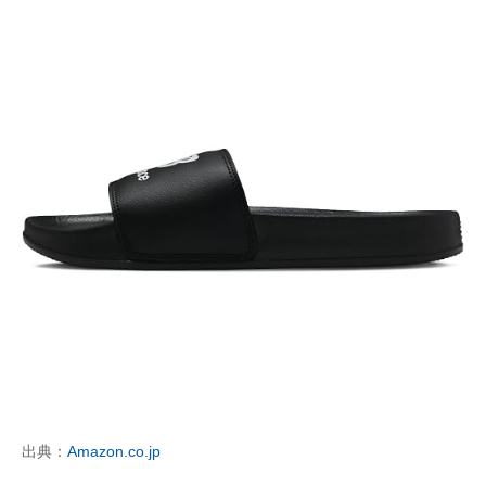
出典：
Amazon.co.jp