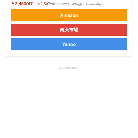
￥2,453
OFF：
￥1,507
2026/05/22 18:43時点｜Amazon調べ
Amazon
楽天市場
Yahoo
advertisement