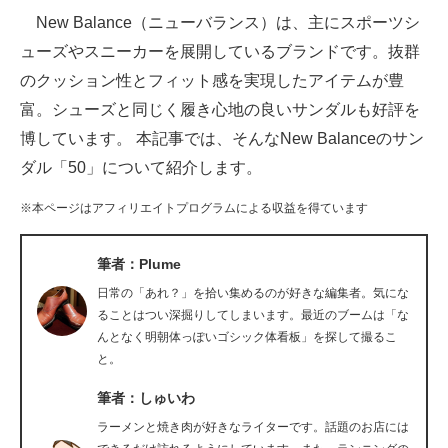
New Balance（ニューバランス）は、主にスポーツシ
ITの今と未来を見通す
ューズやスニーカーを展開しているブランドです。抜群
のクッション性とフィット感を実現したアイテムが豊
スマホと通信の最新トレンド
富。シューズと同じく履き心地の良いサンダルも好評を
進化するPCとデバイスの未来
博しています。 本記事では、そんなNew Balanceのサン
ダル「50」について紹介します。
好きが集まる 比べて選べる
※本ページはアフィリエイトプログラムによる収益を得ています
ビジネスと働き方のヒント
AI活用のいまが分かる
筆者：Plume
日常の「あれ？」を拾い集めるのが好きな編集者。気にな
企業ITのトレンドを詳説
ることはつい深掘りしてしまいます。最近のブームは「な
んとなく明朝体っぽいゴシック体看板」を探して撮るこ
経営リーダーのコミュニティ
と。
マーケ×ITの今がよく分かる
筆者：しゅいわ
ラーメンと焼き肉が好きなライターです。話題のお店には
ITエンジニア向け専門サイト