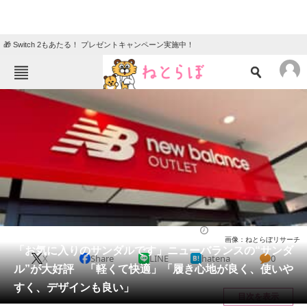
🎁 Switch 2もあたる！ プレゼントキャンペーン実施中！
ねとらぼメニュー
TOP
ニュース
エンタメ
クイズ
グルメ
地域
住まい
教育・育児
動物
リサーチ
ファッション
2026/05/23 13:20（公開）
画像：ねとらぼリサーチ
会員記事
「お気に入りのサンダルです」ニューバランスの“サンダ
X
Share
LINE
hatena
0
ル”が大好評 「軽くて快適」「履き心地が良く、使いや
メディア
すく、デザインも良い」
目次を表示
注目記事を集めた総合ページ