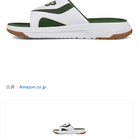
出典：
Amazon.co.jp