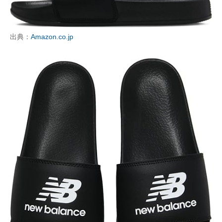
出典：
Amazon.co.jp