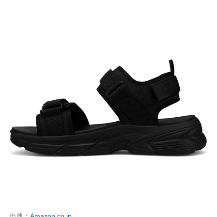
出典：
Amazon.co.jp