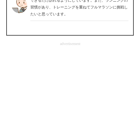
できるだけ訪れるようにしています。また、ランニングの
習慣があり、トレーニングを重ねてフルマラソンに挑戦し
企業向けIT製品の総合サイト
たいと思っています。
IT製品の技術・比較・事例
製造業のIT導入・活用を支援
advertisement
モノづくり技術者専門サイト
エレクトロニクス専門サイト
電子設計の基本と応用
エネルギーの専門メディア
建設×テクノロジーの最前線
ちょっと気になるネットの話題