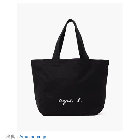
出典：
Amazon.co.jp