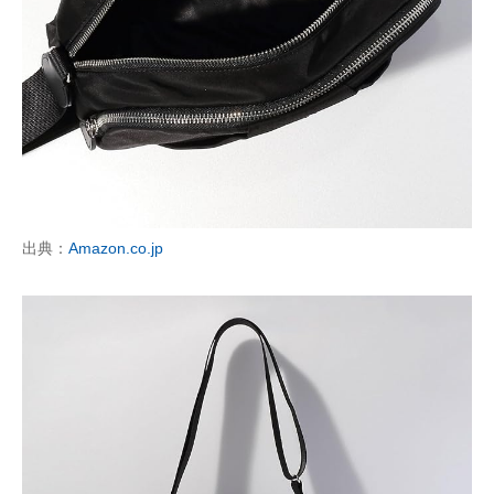
出典：
Amazon.co.jp