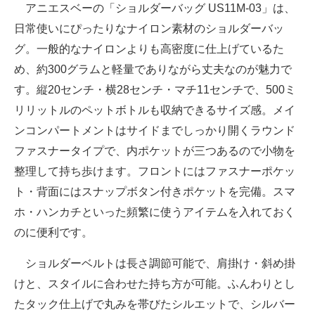
アニエスベーの「ショルダーバッグ US11M-03」は、
日常使いにぴったりなナイロン素材のショルダーバッ
グ。一般的なナイロンよりも高密度に仕上げているた
め、約300グラムと軽量でありながら丈夫なのが魅力で
す。縦20センチ・横28センチ・マチ11センチで、500ミ
リリットルのペットボトルも収納できるサイズ感。メイ
ンコンパートメントはサイドまでしっかり開くラウンド
ファスナータイプで、内ポケットが三つあるので小物を
整理して持ち歩けます。フロントにはファスナーポケッ
ト・背面にはスナップボタン付きポケットを完備。スマ
ホ・ハンカチといった頻繁に使うアイテムを入れておく
のに便利です。
ショルダーベルトは長さ調節可能で、肩掛け・斜め掛
けと、スタイルに合わせた持ち方が可能。ふんわりとし
たタック仕上げで丸みを帯びたシルエットで、シルバー