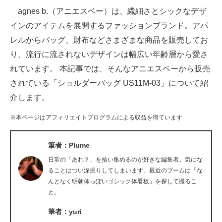
agnes b.（アニエスベー）は、繊細さとシックなデザ
ITの今と未来を見通す
インのアイテムを展開するファッションブランド。アパ
レルからバッグ、財布などさまざまな商品を販売してお
スマホと通信の最新トレンド
り、流行に流されないデザインは幅広い年齢層から愛さ
進化するPCとデバイスの未来
れています。 本記事では、そんなアニエスベーから販売
されている「ショルダーバッグ US11M-03」について紹
好きが集まる 比べて選べる
介します。
ビジネスと働き方のヒント
※本ページはアフィリエイトプログラムによる収益を得ています
AI活用のいまが分かる
筆者：Plume
企業ITのトレンドを詳説
日常の「あれ？」を拾い集めるのが好きな編集者。気にな
経営リーダーのコミュニティ
ることはつい深掘りしてしまいます。最近のブームは「な
んとなく明朝体っぽいゴシック体看板」を探して撮るこ
マーケ×ITの今がよく分かる
と。
筆者：yuri
ITエンジニア向け専門サイト