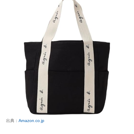
出典：
Amazon.co.jp