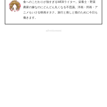
食へのこだわりが強すぎるWEBライター。栄養士・野菜
企業向けIT製品の総合サイト
農家の嫁なのにどんどん丸くなる不思議。洋画・邦画・ア
ニメもいける映画オタク。旅行と推しと猫のために今日も
IT製品の技術・比較・事例
働きます。
製造業のIT導入・活用を支援
advertisement
モノづくり技術者専門サイト
エレクトロニクス専門サイト
電子設計の基本と応用
エネルギーの専門メディア
建設×テクノロジーの最前線
ちょっと気になるネットの話題