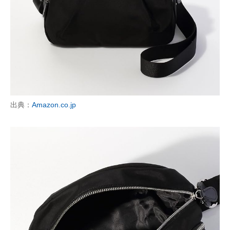
出典：
Amazon.co.jp