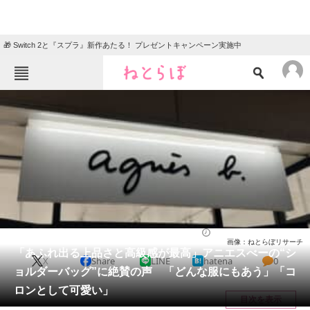
🎁 Switch 2と『スプラ』新作あたる！ プレゼントキャンペーン実施中
ねとらぼメニュー
TOP
ニュース
エンタメ
クイズ
グルメ
地域
住まい
教育・育児
動物
リサーチ
バッグ
2026/05/24 19:00（公開）
画像：ねとらぼリサーチ
会員記事
「あふれ出る上品さと高級感が最高」アニエスべーの“シ
X
Share
LINE
hatena
0
ョルダーバッグ”に絶賛の声 「どんな服にもあう」「コ
メディア
ロンとして可愛い」
目次を表示
注目記事を集めた総合ページ