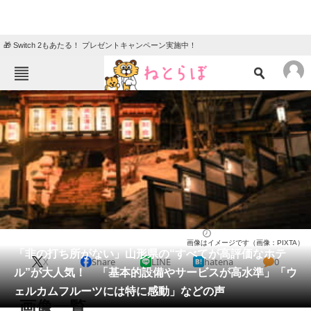
🎁 Switch 2もあたる！ プレゼントキャンペーン実施中！
ねとらぼメニュー
TOP
ニュース
エンタメ
クイズ
グルメ
地域
住まい
教育・育児
動物
リサーチ
山形県
2026/05/26 11:30（公開）
画像はイメージです（画像：PIXTA）
会員記事
「非の打ち所がない」山形県の“すべてが高評価なホテ
X
Share
LINE
hatena
0
ル”が大人気！ 「基本的設備やサービスが高水準」「ウ
メディア
ェルカムフルーツには特に感動」などの声
画像一覧
注目記事を集めた総合ページ