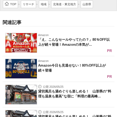
TOP
リサーチ
地域
北海道・東北地方
山形県
>
>
>
>
関連記事
Amazon
「え、こんなセールやってたの？」80％OFF以
上が続々登場！Amazonの本気が...
PR
Amazon
Amazon今日も見逃せない！80%OFF以上が
続々登場
PR
公開 2026/05/25
貸切風呂も湯めぐりも楽しめる！ 山形県の“料
理も温泉も最高”な宿に「料理の最高峰...
公開 2026/05/25
貸切風呂も湯めぐりも楽しめる！ 山形県の“料