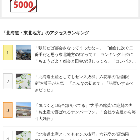
「北海道・東北地方」のアクセスランキング
「駅前だば都会さなってまったな～」 “仙台に次ぐ二
1
番手だと思う東北地方の街”って？ ランキング上位に
「ちょうどよく都会と田舎が混じってる」「コンパクト
にまとまったいい街」の声
「北海道土産としてもセンス抜群」六花亭の“店舗限
2
定”お菓子が人気 「こんなの初めて」「箱買いするべ
きだった」
「気づくと1箱全部食べてる」“岩手の銘菓”に絶賛の声
3
「お土産で喜ばれるナンバーワン」「会社や友達から毎
回大好評」
「北海道土産としてもセンス抜群」六花亭の“店舗限
4