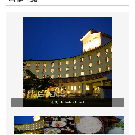
ITの今と未来を見通す
スマホと通信の最新トレンド
進化するPCとデバイスの未来
好きが集まる 比べて選べる
ビジネスと働き方のヒント
AI活用のいまが分かる
企業ITのトレンドを詳説
出典：
Rakuten Travel
経営リーダーのコミュニティ
マーケ×ITの今がよく分かる
ITエンジニア向け専門サイト