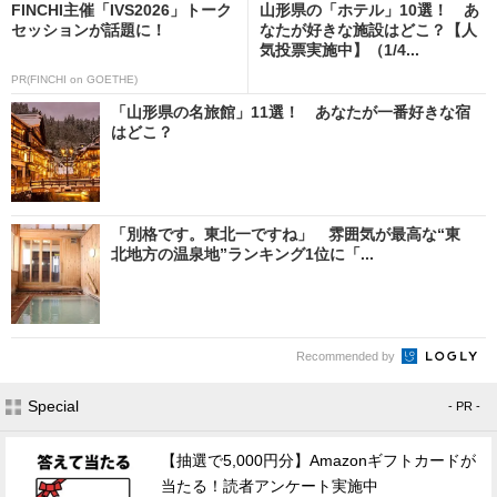
FINCHI主催「IVS2026」トーク
山形県の「ホテル」10選！ あ
セッションが話題に！
なたが好きな施設はどこ？【人
気投票実施中】（1/4...
PR(FINCHI on GOETHE)
「山形県の名旅館」11選！ あなたが一番好きな宿
はどこ？
「別格です。東北一ですね」 雰囲気が最高な“東
北地方の温泉地”ランキング1位に「...
Recommended by
Special
- PR -
【抽選で5,000円分】Amazonギフトカードが
当たる！読者アンケート実施中