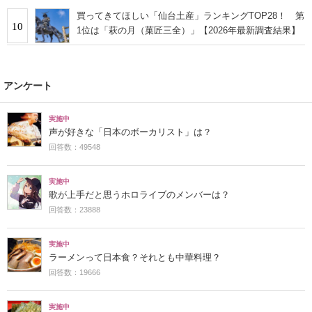
買ってきてほしい「仙台土産」ランキングTOP28！ 第
10
1位は「萩の月（菓匠三全）」【2026年最新調査結果】
アンケート
実施中
声が好きな「日本のボーカリスト」は？
回答数：49548
実施中
歌が上手だと思うホロライブのメンバーは？
回答数：23888
実施中
ラーメンって日本食？それとも中華料理？
回答数：19666
実施中