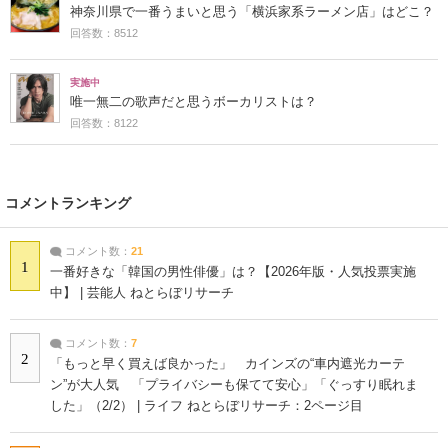
神奈川県で一番うまいと思う「横浜家系ラーメン店」はどこ？
回答数：8512
実施中
唯一無二の歌声だと思うボーカリストは？
回答数：8122
コメントランキング
コメント数：
21
1
一番好きな「韓国の男性俳優」は？【2026年版・人気投票実施
中】 | 芸能人 ねとらぼリサーチ
コメント数：
7
2
「もっと早く買えば良かった」 カインズの“車内遮光カーテ
ン”が大人気 「プライバシーも保てて安心」「ぐっすり眠れま
した」（2/2） | ライフ ねとらぼリサーチ：2ページ目