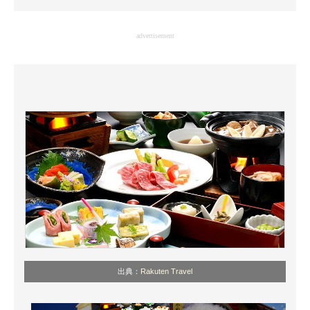
企業向けIT製品の総合サイト
advertisement
IT製品の技術・比較・事例
製造業のIT導入・活用を支援
モノづくり技術者専門サイト
エレクトロニクス専門サイト
電子設計の基本と応用
エネルギーの専門メディア
建設×テクノロジーの最前線
ちょっと気になるネットの話題
出典：
Rakuten Travel