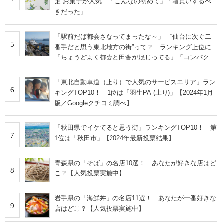
定”お菓子が人気 「こんなの初めて」「箱買いするべ
きだった」
「駅前だば都会さなってまったな～」 “仙台に次ぐ二
5
番手だと思う東北地方の街”って？ ランキング上位に
「ちょうどよく都会と田舎が混じってる」「コンパクト
にまとまったいい街」の声
「東北自動車道（上り）で人気のサービスエリア」ラン
6
キングTOP10！ 1位は「羽生PA (上り)」【2024年1月
版／Googleクチコミ調べ】
「秋田県でイケてると思う街」ランキングTOP10！ 第
7
1位は「秋田市」【2024年最新投票結果】
青森県の「そば」の名店10選！ あなたが好きな店はど
8
こ？【人気投票実施中】
岩手県の「海鮮丼」の名店11選！ あなたが一番好きな
9
店はどこ？【人気投票実施中】