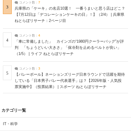
コメント数：
7
3
兵庫県の「ケーキ」の名店10選！ 一番うまいと思う店はどこ？
【7月12日は「デコレーションケーキの日」！】（2/4） | 兵庫県
ねとらぼリサーチ：2ページ目
コメント数：
4
4
「車に常備しました」 カインズの“1980円クーラーバッグ”が評
判 「ちょうどいい大きさ」「保冷剤を止めるベルトが良い」
（1/5） | ライフ ねとらぼリサーチ
コメント数：
3
5
【バレーボール】ネーションズリーグ日本ラウンドで活躍を期待
している「日本男子バレー代表選手」は？【2026年版・人気投
票実施中】（投票結果） | スポーツ ねとらぼリサーチ
カテゴリ一覧
IT・科学