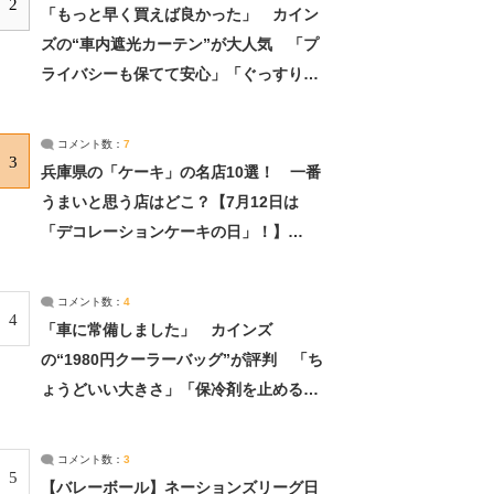
2
「もっと早く買えば良かった」 カイン
ズの“車内遮光カーテン”が大人気 「プ
ライバシーも保てて安心」「ぐっすり眠
れました」（2/2） | ライフ ねとらぼリ
サーチ：2ページ目
コメント数：
7
3
兵庫県の「ケーキ」の名店10選！ 一番
うまいと思う店はどこ？【7月12日は
「デコレーションケーキの日」！】
（2/4） | 兵庫県 ねとらぼリサーチ：2ペ
ージ目
コメント数：
4
4
「車に常備しました」 カインズ
の“1980円クーラーバッグ”が評判 「ち
ょうどいい大きさ」「保冷剤を止めるベ
ルトが良い」（1/5） | ライフ ねとらぼ
リサーチ
コメント数：
3
5
【バレーボール】ネーションズリーグ日