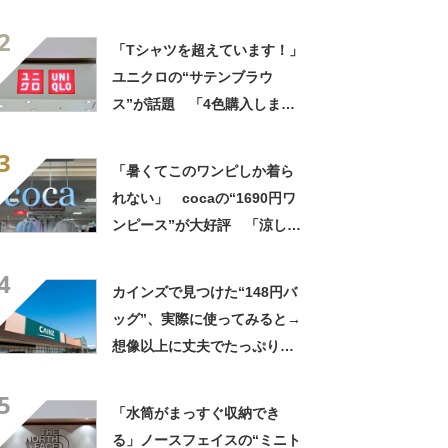
ー）の“ミニミニショルダーバ
2
ッグ”が大好評 「小さいハン
「Tシャツを超えています！」
カチも入る」「軽くて旅行で
ユニクロの“サテンブラウ
も活躍します
ス”が話題 「4色購入しまし
た！」「着てると必ず褒めら
3
れる！！」
「暑くてこのワンピしか着ら
れない」 cocaの“1690円ワ
ンピース”が大好評 「涼しく
着られて、シワがよらない素
4
材感と薄さも◎」「大好きす
カインズで見つけた“148円バ
ぎて色違いも購入」
ッグ”、実際に使ってみると→
想像以上に丈夫でたっぷり入
る！ 「友人へのプレゼント
5
に4つ購入」という人も【使用
「水筒がまっすぐ収納でき
レビュー】
る」ノースフェイスの“ミニト