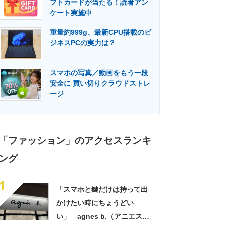
フトカードが当たる！読者アン
門メディア
建設×テクノロジーの最前線
ケート実施中
重量約999g、最新CPU搭載のビ
ジネスPCの実力は？
スマホの写真／動画をもう一段
安全に 買い切りクラウドストレ
ージ
「ファッション」のアクセスランキ
ング
1
「スマホと鍵だけは持って出
かけたい時にちょうどい
い」 agnes b.（アニエスべ