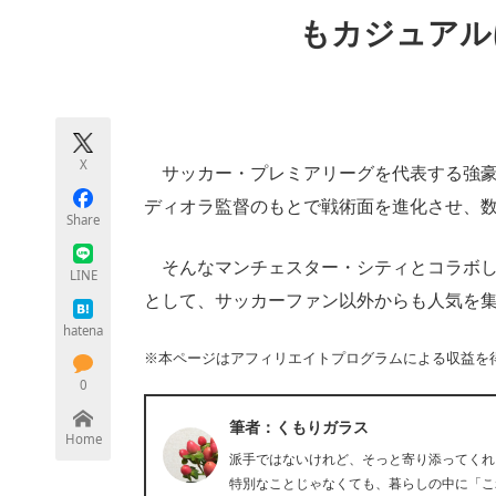
モノづくり技術者専門サイト
エレクトロ
もカジュアル
ちょっと気になるネットの話題
X
サッカー・プレミアリーグを代表する強豪
ディオラ監督のもとで戦術面を進化させ、
Share
そんなマンチェスター・シティとコラボし
LINE
として、サッカーファン以外からも人気を
hatena
※本ページはアフィリエイトプログラムによる収益を
0
筆者：くもりガラス
Home
派手ではないけれど、そっと寄り添ってくれ
特別なことじゃなくても、暮らしの中に「こ