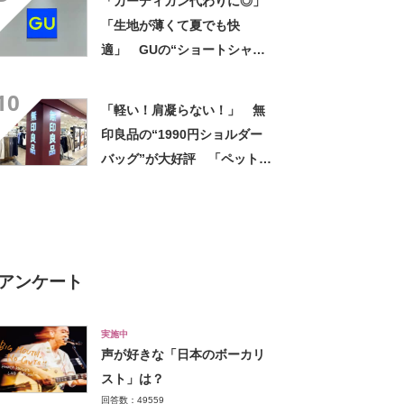
「カーディガン代わりに◎」
「生地が薄くて夏でも快
適」 GUの“ショートシャ
ツ”が1990→900円に 「シル
10
エットがすっきりする」「一
「軽い！肩凝らない！」 無
枚羽織るだけでオシャレに見
印良品の“1990円ショルダー
える」
バッグ”が大好評 「ペットボ
トルも入る」「旅行用のサブ
バックに最適」の声
アンケート
実施中
声が好きな「日本のボーカリ
スト」は？
回答数：49559