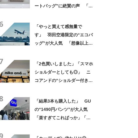
ートバッグ”に絶賛の声 「と
にかく丈夫」「欲しかった機
6
能が全てそろっている」
「やっと買えて感無量で
す」 羽田空港限定の“エコバ
ッグ”が大人気 「想像以上に
便利でした」「伊勢丹柄がお
7
しゃれで、使うたびに気分が
「2色買いしました」「スマホ
上がります」
ショルダーとしても◎」 ニ
コアンドの“ショルダー付き財
布”が大好評 「めちゃくちゃ
8
かわいいです」「フェスで活
「結果3本も購入した」 GU
躍しそう」
の“1490円パンツ”が大人気
「楽すぎてこればっか」「洗
濯後も乾きが早い」
9