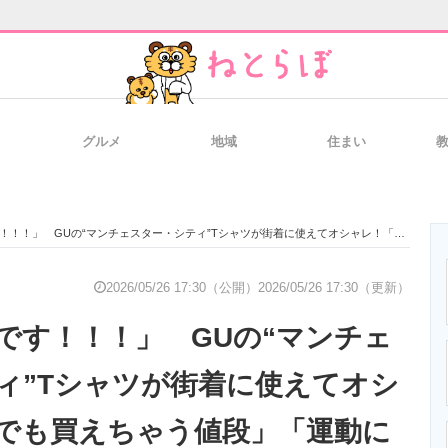
グルメ
地域
住まい
と未来を見通す
スマホと通信の最新トレンド
進化するPCとデ
GUの“マンチェスター・シティ”Tシャツが街着に使えてオシャレ！「金欠でも買えちゃう値段」「運動にもカジュアルにもいけます」
のいまが分かる
企業ITのトレンドを詳説
経営リーダーの
2026/05/26 17:30（公開）
2026/05/26 17:30（更新）
です！！！」 GUの“マンチェ
T製品の総合サイト
IT製品の技術・比較・事例
製造業のIT導入
ィ”Tシャツが街着に使えてオシ
でも買えちゃう値段」「運動に