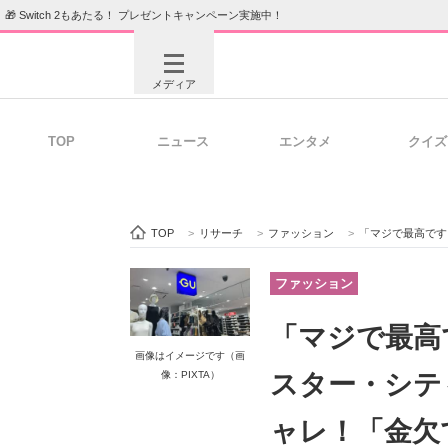
🎁 Switch 2もあたる！ プレゼントキャンペーン実施中！
メディア
TOP
ニュース
エンタメ
クイズ
注目記事を集めた総合ページ
ITの今
TOP
>
リサーチ
>
ファッション
>
「マジで最高です！！！」 
ビジネスと働き方のヒント
AI活用
ファッション
「マジで最高
画像はイメージです（画
ITエンジニア向け専門サイト
企業向けI
像：PIXTA）
スター・シテ
ャレ！「金欠