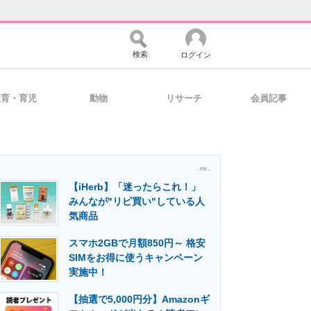
検索
ログイン
教育・育児
動物
リサーチ
会員記事
バイスの未来
好きが集まる 比べて選べる
- PR -
【iHerb】「迷ったらこれ！」
コミュニティ
マーケ×ITの今がよく分かる
みんなが"リピ買い"している人
気商品
スマホ2GBで月額850円～ 格安
・活用を支援
SIMをお得に使うキャンペーン
実施中！
【抽選で5,000円分】Amazonギ