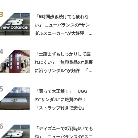
「スニーカーより涼しく快
3
適」「今までの中で一番足が
「5時間歩き続けても疲れな
楽です」
い」 ニューバランスの“サン
ダルスニーカー”が大好評
「スニーカーより涼しく快
4
適」「今までの中で一番足が
「土踏まずもしっかりして疲
楽です」
れにくい」 無印良品の“足裏
に沿うサンダル”が好評 「履
き心地が良い」「出しっぱな
5
しでも悪目立ちしません」の
「買って大正解！」 UGG
声
の“サンダル”に絶賛の声！
「ストラップ付きで安心」
「落ち着いたきれいな色」
6
「ディズニーで2万歩歩いても
◎」 ニューバランスの“スニ