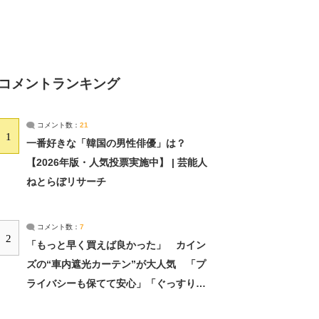
コメントランキング
コメント数：
21
1
一番好きな「韓国の男性俳優」は？
【2026年版・人気投票実施中】 | 芸能人
ねとらぼリサーチ
コメント数：
7
2
「もっと早く買えば良かった」 カイン
ズの“車内遮光カーテン”が大人気 「プ
ライバシーも保てて安心」「ぐっすり眠
れました」（2/2） | ライフ ねとらぼリ