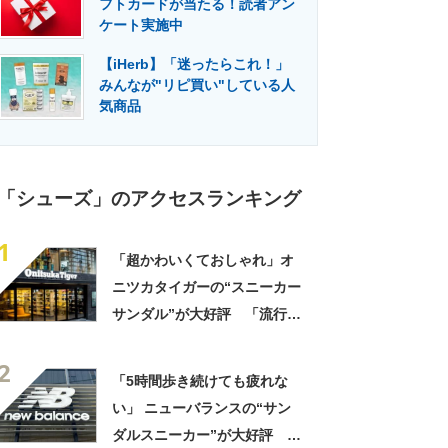
フトカードが当たる！読者アン
門メディア
建設×テクノロジーの最前線
ケート実施中
【iHerb】「迷ったらこれ！」
みんなが"リピ買い"している人
気商品
「シューズ」のアクセスランキング
1
「超かわいくておしゃれ」オ
ニツカタイガーの“スニーカー
サンダル”が大好評 「流行り
すぎないでほしい」「最高の
2
スニサン」「高級感も◎」
「5時間歩き続けても疲れな
「フェス用に購入」
い」 ニューバランスの“サン
ダルスニーカー”が大好評