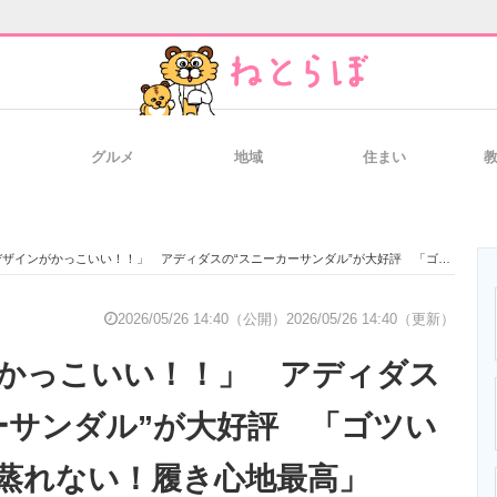
グルメ
地域
住まい
と未来を見通す
スマホと通信の最新トレンド
進化するPCとデ
ザインがかっこいい！！」 アディダスの“スニーカーサンダル”が大好評 「ゴツいけど軽い」「蒸れない！履き心地最高」
のいまが分かる
企業ITのトレンドを詳説
経営リーダーの
2026/05/26 14:40（公開）
2026/05/26 14:40（更新）
かっこいい！！」 アディダス
T製品の総合サイト
IT製品の技術・比較・事例
製造業のIT導入
ーサンダル”が大好評 「ゴツい
蒸れない！履き心地最高」