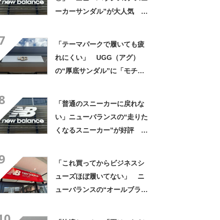
ーカーサンダル”が大人気
「歴代最高」「軽くてクッシ
7
ョンが効いてる」「見た目も
「テーマパークで履いても疲
スタイリッシュ」
れにくい」 UGG（アグ）
の“厚底サンダル”に「モチモ
チと柔らかい」「厚底で脚長
8
効果◎」「とても軽く歩きや
「普通のスニーカーに戻れな
すい！」の声
い」ニューバランスの“走りた
くなるスニーカー”が好評
「3足目」「雲の上を歩くよ
9
う」「自然と前に足が出る」
「これ買ってからビジネスシ
ューズほぼ履いてない」 ニ
ューバランスの“オールブラッ
ク防水スニーカー”が好評
10
「雨でも蒸れずに快適」「服