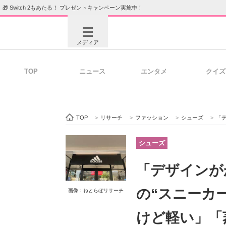
🎁 Switch 2もあたる！ プレゼントキャンペーン実施中！
メディア
TOP
ニュース
エンタメ
クイズ
注目記事を集めた総合ページ
ITの今
TOP
>
リサーチ
>
ファッション
>
シューズ
>
「デ
ビジネスと働き方のヒント
AI活用
シューズ
「デザインが
ITエンジニア向け専門サイト
企業向けI
の“スニーカ
画像：ねとらぼリサーチ
けど軽い」「