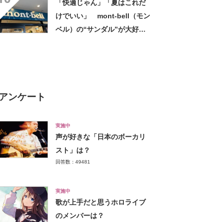
「快適じゃん」「夏はこれだ
を選ばないので重宝」などの
けでいい」 mont-bell（モン
声
ベル）の“サンダル”が大好
評 「クッションが効いて
る」「見た目かわいい」
アンケート
実施中
声が好きな「日本のボーカリ
スト」は？
回答数：49481
実施中
歌が上手だと思うホロライブ
のメンバーは？