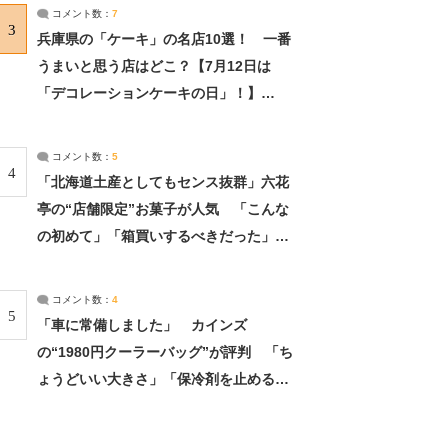
サーチ：2ページ目
コメント数：
7
3
兵庫県の「ケーキ」の名店10選！ 一番
うまいと思う店はどこ？【7月12日は
「デコレーションケーキの日」！】
（2/4） | 兵庫県 ねとらぼリサーチ：2ペ
ージ目
コメント数：
5
4
「北海道土産としてもセンス抜群」六花
亭の“店舗限定”お菓子が人気 「こんな
の初めて」「箱買いするべきだった」
（1/2） | 北海道 ねとらぼリサーチ
コメント数：
4
5
「車に常備しました」 カインズ
の“1980円クーラーバッグ”が評判 「ち
ょうどいい大きさ」「保冷剤を止めるベ
ルトが良い」（1/5） | ライフ ねとらぼ
リサーチ