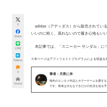
モノづくり技術者専門サイト
エレクトロ
X
adidas（アディダス）から販売されてい
ちょっと気になるネットの話題
いいのに軽く、蒸れないので履き心地もい
Share
本記事では、「スニーカー サンダル」に
LINE
※本ページはアフィリエイトプログラムによる収益を
hatena
0
筆者：月夜に米
海外のエンタメ作品とホラーゲームを愛する
Home
です。将来は犬をなでるだけの生活を送る予