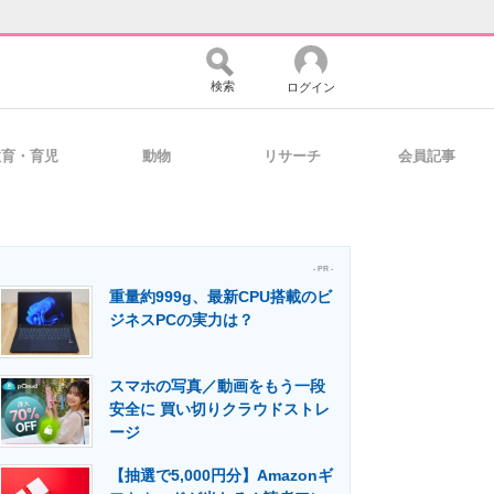
検索
ログイン
教育・育児
動物
リサーチ
会員記事
バイスの未来
好きが集まる 比べて選べる
- PR -
重量約999g、最新CPU搭載のビ
コミュニティ
マーケ×ITの今がよく分かる
ジネスPCの実力は？
スマホの写真／動画をもう一段
・活用を支援
安全に 買い切りクラウドストレ
ージ
【抽選で5,000円分】Amazonギ