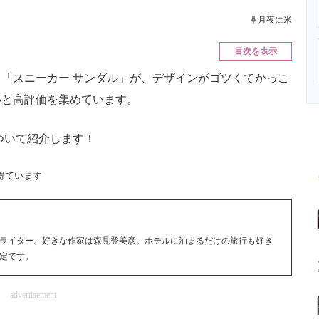
ニクス専門サイト
電子設計の基本と応用
エネルギーの専
月夜に米
目次を表示
る「スニーカー サンダル」が、デザインがゴツくてかっこ
いと高評価を集めています。
ついて紹介します！
得ています
ライター。好きな作家は森見登美彦。ホテルに泊まるだけの旅行も好き
定です。
advertisement