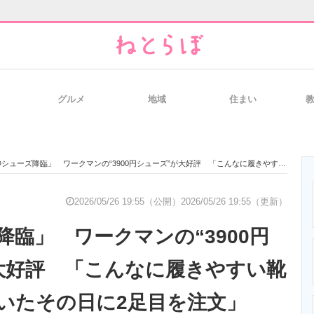
グルメ
地域
住まい
と未来を見通す
スマホと通信の最新トレンド
進化するPCとデ
シューズ降臨」 ワークマンの“3900円シューズ”が大好評 「こんなに履きやすい靴はない」「届いたその日に2足目を注文」
のいまが分かる
企業ITのトレンドを詳説
経営リーダーの
2026/05/26 19:55（公開）
2026/05/26 19:55（更新）
降臨」 ワークマンの“3900円
T製品の総合サイト
IT製品の技術・比較・事例
製造業のIT導入
大好評 「こんなに履きやすい靴
いたその日に2足目を注文」