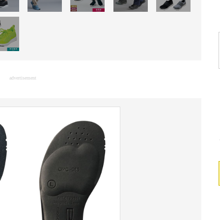
advertisement