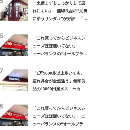
5
「土踏まずもしっかりして疲
イめにも合う」
れにくい」 無印良品の“足裏
に沿うサンダル”が好評 「履
き心地が良い」「出しっぱな
6
しでも悪目立ちしません」の
「これ買ってからビジネスシ
声
ューズほぼ履いてない」 ニ
ューバランスの“オールブラッ
ク防水スニーカー”が好評
7
「雨でも蒸れずに快適」「服
「1万5000歩以上歩いても、
を選ばないので重宝」などの
疲れ具合が全然違う」無印良
声
品の“3990円撥水スニーカ
ー”に「もう何足目かわからな
8
い」「パンツでもスカートで
「これ買ってからビジネスシ
も合う」の声
ューズほぼ履いてない」 ニ
ューバランスの“オールブラッ