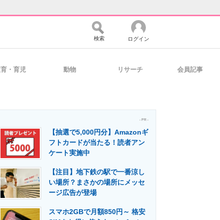
検索
ログイン
教育・育児
動物
リサーチ
会員記事
バイスの未来
好きが集まる 比べて選べる
- PR -
【抽選で5,000円分】Amazonギ
コミュニティ
マーケ×ITの今がよく分かる
フトカードが当たる！読者アン
ケート実施中
【注目】地下鉄の駅で一番涼し
・活用を支援
い場所？まさかの場所にメッセ
ージ広告が登場
スマホ2GBで月額850円～ 格安