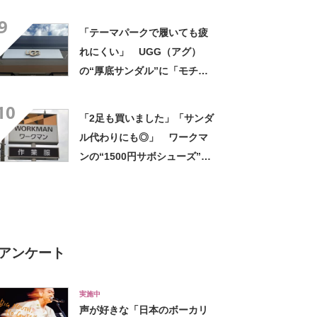
ク防水スニーカー”が好評
9
「雨でも蒸れずに快適」「服
「テーマパークで履いても疲
を選ばないので重宝」などの
れにくい」 UGG（アグ）
声
の“厚底サンダル”に「モチモ
チと柔らかい」「厚底で脚長
10
効果◎」「とても軽く歩きや
「2足も買いました」「サンダ
すい！」の声
ル代わりにも◎」 ワークマ
ンの“1500円サボシューズ”が
大人気 「脱いだり履いたり
が楽」「遠慮なくかかとが踏
めて便利です」
アンケート
実施中
声が好きな「日本のボーカリ