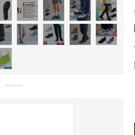
advertisement