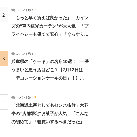
コメント数：
7
2
「もっと早く買えば良かった」 カイン
ズの“車内遮光カーテン”が大人気 「プ
ライバシーも保てて安心」「ぐっすり眠
れました」（2/2） | ライフ ねとらぼリ
サーチ：2ページ目
コメント数：
7
3
兵庫県の「ケーキ」の名店10選！ 一番
うまいと思う店はどこ？【7月12日は
「デコレーションケーキの日」！】
（2/4） | 兵庫県 ねとらぼリサーチ：2ペ
ージ目
コメント数：
5
4
「北海道土産としてもセンス抜群」六花
亭の“店舗限定”お菓子が人気 「こんな
の初めて」「箱買いするべきだった」
（1/2） | 北海道 ねとらぼリサーチ