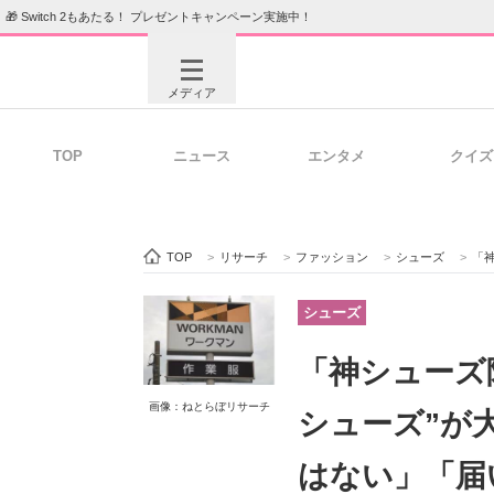
🎁 Switch 2もあたる！ プレゼントキャンペーン実施中！
メディア
TOP
ニュース
エンタメ
クイズ
注目記事を集めた総合ページ
ITの今
TOP
>
リサーチ
>
ファッション
>
シューズ
>
「神
ビジネスと働き方のヒント
AI活用
シューズ
「神シューズ
ITエンジニア向け専門サイト
企業向けI
画像：ねとらぼリサーチ
シューズ”が
はない」「届