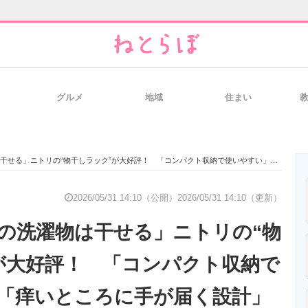
グルメ
地域
住まい
と未来を見通す
スマホと通信の最新トレンド
進化するPCとデ
トリの“物干しラック”が大好評！ 「コンパクト収納で使いやすい」「痒いところに手が届く設計」「コロコロ移動できる」
のいまが分かる
企業ITのトレンドを詳説
経営リーダーの
2026/05/31 14:10（公開）
2026/05/31 14:10（更新）
回の洗濯物は干せる」ニトリの“物
T製品の総合サイト
IT製品の技術・比較・事例
製造業のIT導入
が大好評！ 「コンパクト収納で
「痒いところに手が届く設計」