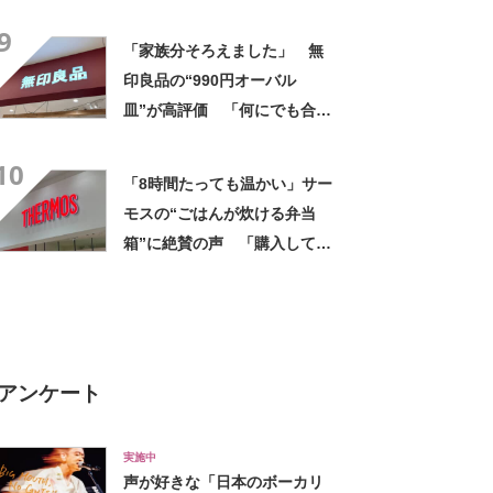
ょうど良かった」「かわいく
9
ていつもにやにや」「お弁当
「家族分そろえました」 無
箱、お箸、おやつを入れるの
印良品の“990円オーバル
に十分」
皿”が高評価 「何にでも合
う」「盛り付けるだけでカフ
10
ェっぽくなってお気に入り」
「8時間たっても温かい」サー
モスの“ごはんが炊ける弁当
箱”に絶賛の声 「購入して大
正解」「普通に美味い」「手
軽で最高」
アンケート
実施中
声が好きな「日本のボーカリ