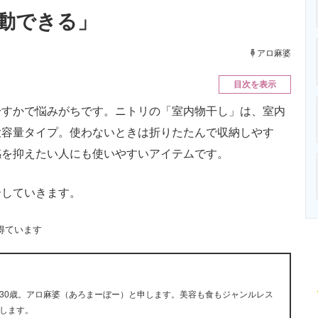
ニクス専門サイト
電子設計の基本と応用
エネルギーの専
動できる」
アロ麻婆
目次を表示
すかで悩みがちです。ニトリの「室内物干し」は、室内
大容量タイプ。使わないときは折りたたんで収納しやす
感を抑えたい人にも使いやすいアイテムです。
していきます。
得ています
30歳。アロ麻婆（あろまーぼー）と申します。美容も食もジャンルレス
します。