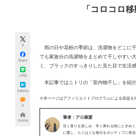
モノづくり技術者専門サイト
エレクトロ
「コロコロ移
ちょっと気になるネットの話題
X
雨の日や花粉の季節は、洗濯物をどこに干
でも家族分の洗濯物をまとめて干しやすい
Share
く、ブラックのすっきりした見た目で生活
LINE
本記事ではニトリの「室内物干し」を紹介
hatena
※本ページはアフィリエイトプログラムによる収益を
0
筆者：アロ麻婆
Home
甘く香りを楽しみ、辛く痺れる味にときめく
に愛し、ちぐはぐな毎日をポジティブに発信