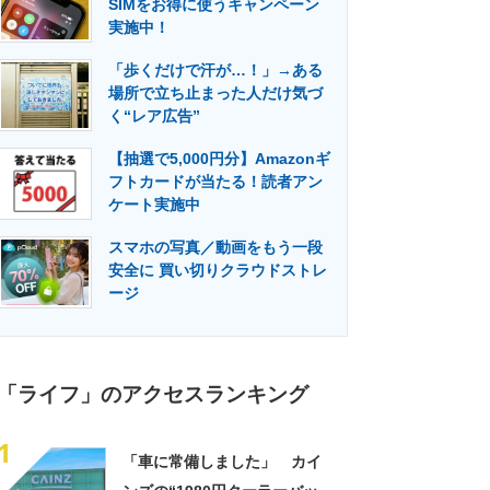
SIMをお得に使うキャンペーン
門メディア
建設×テクノロジーの最前線
実施中！
「歩くだけで汗が…！」→ある
場所で立ち止まった人だけ気づ
く“レア広告”
【抽選で5,000円分】Amazonギ
フトカードが当たる！読者アン
ケート実施中
スマホの写真／動画をもう一段
安全に 買い切りクラウドストレ
ージ
「ライフ」のアクセスランキング
1
「車に常備しました」 カイ