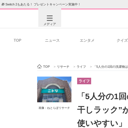
🎁 Switch 2もあたる！ プレゼントキャンペーン実施中！
メディア
TOP
ニュース
エンタメ
クイズ
注目記事を集めた総合ページ
ITの今
TOP
>
リサーチ
>
ライフ
>
「5人分の1回の洗濯物は干せる」ニ
ビジネスと働き方のヒント
AI活用
ライフ
「5人分の1
ITエンジニア向け専門サイト
企業向けI
干しラック”
画像：ねとらぼリサーチ
使いやすい」