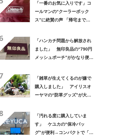
5
「一番のお気に入りです」コ
ールマンの“クーラーボック
ス”に絶賛の声 「帰宅まで冷
たいまま」「リピート購入し
6
ました」
「ハンカチ問題から解放され
ました」 無印良品の“790円
メッシュポーチ”がかなり便
利 「濡れてもすぐ乾く」
7
「追加購入を考えています」
「雑草が生えてくるのが嫌で
購入しました」 アイリスオ
ーヤマの“防草グッズ”が大人
気 「今回で3度目の購入」
8
「施工が楽で簡単」
「汚れる度に購入していま
す」 ケユカの“保冷バッ
グ”が便利→コンパクトで「ち