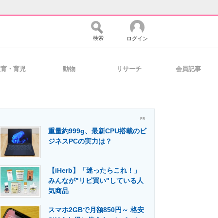
検索
ログイン
教育・育児
動物
リサーチ
会員記事
バイスの未来
好きが集まる 比べて選べる
- PR -
重量約999g、最新CPU搭載のビ
コミュニティ
マーケ×ITの今がよく分かる
ジネスPCの実力は？
【iHerb】「迷ったらこれ！」
・活用を支援
みんなが"リピ買い"している人
気商品
スマホ2GBで月額850円～ 格安