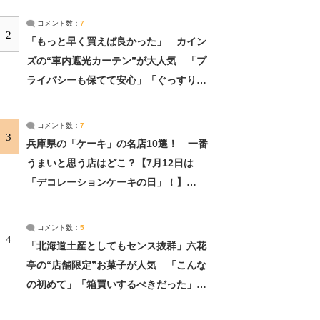
コメント数：
7
2
「もっと早く買えば良かった」 カイン
ズの“車内遮光カーテン”が大人気 「プ
ライバシーも保てて安心」「ぐっすり眠
れました」（2/2） | ライフ ねとらぼリ
サーチ：2ページ目
コメント数：
7
3
兵庫県の「ケーキ」の名店10選！ 一番
うまいと思う店はどこ？【7月12日は
「デコレーションケーキの日」！】
（2/4） | 兵庫県 ねとらぼリサーチ：2ペ
ージ目
コメント数：
5
4
「北海道土産としてもセンス抜群」六花
亭の“店舗限定”お菓子が人気 「こんな
の初めて」「箱買いするべきだった」
（1/2） | 北海道 ねとらぼリサーチ