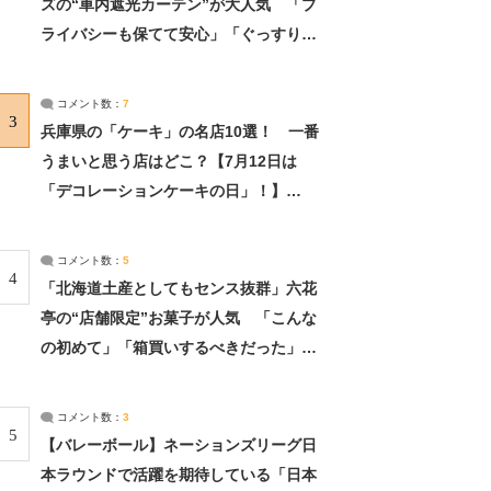
ズの“車内遮光カーテン”が大人気 「プ
ライバシーも保てて安心」「ぐっすり眠
れました」（2/2） | ライフ ねとらぼリ
サーチ：2ページ目
コメント数：
7
3
兵庫県の「ケーキ」の名店10選！ 一番
うまいと思う店はどこ？【7月12日は
「デコレーションケーキの日」！】
（2/4） | 兵庫県 ねとらぼリサーチ：2ペ
ージ目
コメント数：
5
4
「北海道土産としてもセンス抜群」六花
亭の“店舗限定”お菓子が人気 「こんな
の初めて」「箱買いするべきだった」
（1/2） | 北海道 ねとらぼリサーチ
コメント数：
3
5
【バレーボール】ネーションズリーグ日
本ラウンドで活躍を期待している「日本