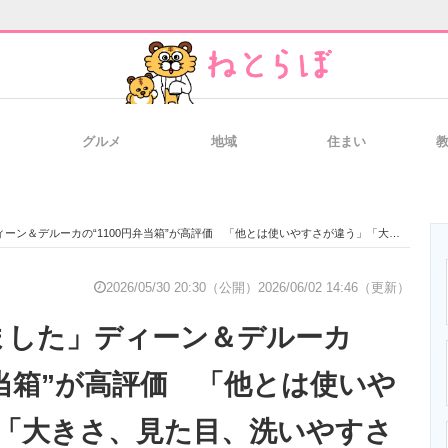
グルメ
地域
住まい
と未来を見通す
スマホと通信の最新トレンド
進化するPCとデ
デルーカの“1100円弁当箱”が高評価 「他とは使いやすさが違う」「大きさ、見た目、洗いやすさ◎」
のいまが分かる
企業ITのトレンドを詳説
経営リーダーの
2026/05/30 20:30（公開）
2026/06/02 14:46（更新）
ました」ディーン＆デルーカ
T製品の総合サイト
IT製品の技術・比較・事例
製造業のIT導入
弁当箱”が高評価 「他とは使いや
「大きさ、見た目、洗いやすさ