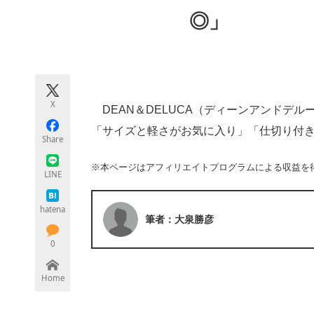
モノづくり技術者専門サイト
エレクトロ
◎」
ちょっと気になるネットの話題
X
DEAN＆DELUCA（ディーンアンドデル
「サイズと軽さがお気に入り」「仕切り付
Share
※本ページはアフィリエイトプログラムによる収益を
LINE
hatena
筆者：大泉勝彦
0
Home