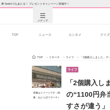
🎁 Switch 2もあたる！ プレゼントキャンペーン実施中！
メディア
TOP
ニュース
エンタメ
クイズ
注目記事を集めた総合ページ
ITの今
TOP
>
リサーチ
>
ライフ
>
「2個購入しました」ディーン＆
ビジネスと働き方のヒント
AI活用
ライフ
「2個購入し
ITエンジニア向け専門サイト
企業向けI
の“1100円
画像はイメージです（画
像：ねとらぼリサーチ）
すさが違う」