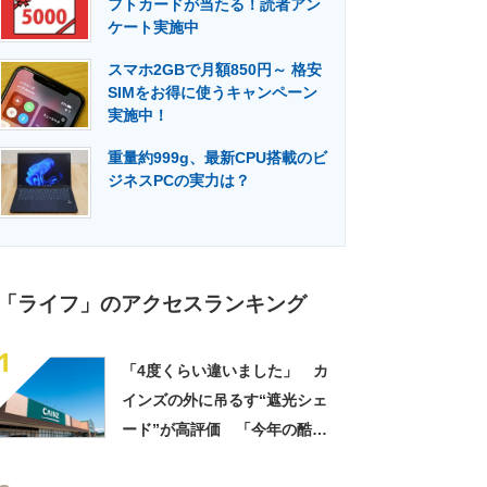
フトカードが当たる！読者アン
門メディア
建設×テクノロジーの最前線
ケート実施中
スマホ2GBで月額850円～ 格安
SIMをお得に使うキャンペーン
実施中！
重量約999g、最新CPU搭載のビ
ジネスPCの実力は？
「ライフ」のアクセスランキング
1
「4度くらい違いました」 カ
インズの外に吊るす“遮光シェ
ード”が高評価 「今年の酷暑
にも活躍」「風通しもよくし