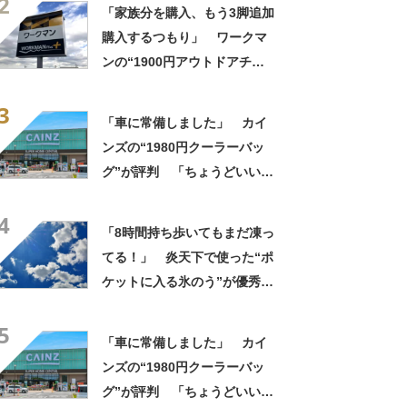
2
っかり遮光」の声
「家族分を購入、もう3脚追加
購入するつもり」 ワークマ
ンの“1900円アウトドアチェ
ア”に反響 「90キロ級でも安
3
心して座れた」「キャンプの1
「車に常備しました」 カイ
軍」の声
ンズの“1980円クーラーバッ
グ”が評判 「ちょうどいい大
きさ」「保冷剤を止めるベル
4
トが良い」
「8時間持ち歩いてもまだ凍っ
てる！」 炎天下で使った“ポ
ケットに入る氷のう”が優秀す
ぎた 「体が一気に冷え
5
る！」「車内に半日置いても
「車に常備しました」 カイ
ひんやり」【使用レビュー】
ンズの“1980円クーラーバッ
グ”が評判 「ちょうどいい大