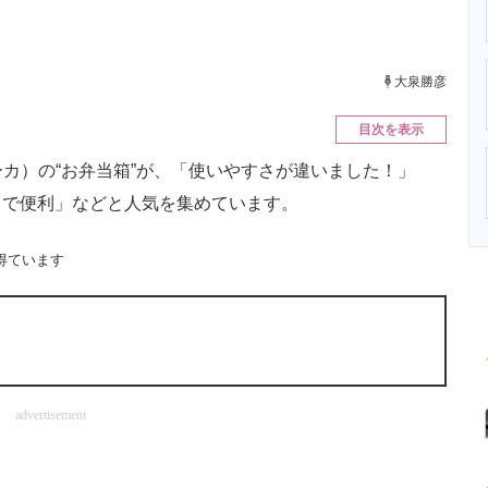
ニクス専門サイト
電子設計の基本と応用
エネルギーの専
大泉勝彦
目次を表示
ーカ）の“お弁当箱”が、「使いやすさが違いました！」
きで便利」などと人気を集めています。
得ています
advertisement