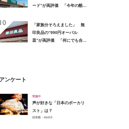
ード”が高評価 「今年の酷暑
にも活躍」「風通しもよくし
10
っかり遮光」の声
「家族分そろえました」 無
印良品の“990円オーバル
皿”が高評価 「何にでも合
う」「盛り付けるだけでカフ
ェっぽくなってお気に入り」
アンケート
実施中
声が好きな「日本のボーカリ
スト」は？
回答数：49453