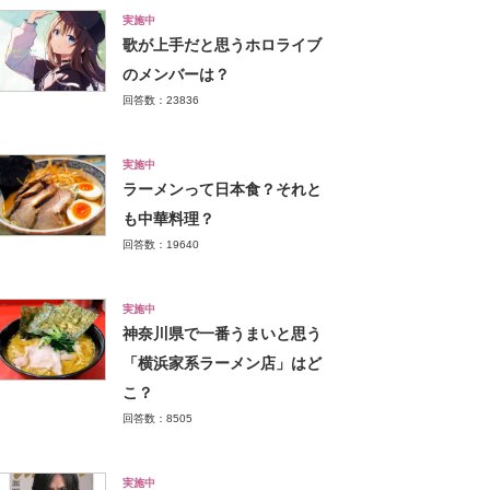
実施中
歌が上手だと思うホロライブ
のメンバーは？
回答数：23836
実施中
ラーメンって日本食？それと
も中華料理？
回答数：19640
実施中
神奈川県で一番うまいと思う
「横浜家系ラーメン店」はど
こ？
回答数：8505
実施中