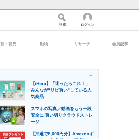
検索
ログイン
教育・育児
動物
リサーチ
会員記事
バイスの未来
好きが集まる 比べて選べる
- PR -
【iHerb】「迷ったらこれ！」
コミュニティ
マーケ×ITの今がよく分かる
みんなが"リピ買い"している人
気商品
スマホの写真／動画をもう一段
・活用を支援
安全に 買い切りクラウドストレ
ージ
【抽選で5,000円分】Amazonギ