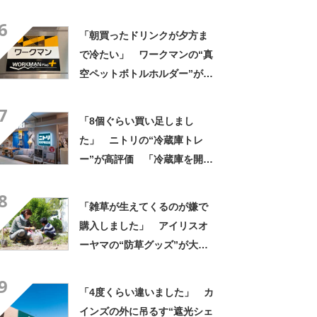
きさ」「保冷剤を止めるベル
6
トが良い」
「朝買ったドリンクが夕方ま
で冷たい」 ワークマンの“真
空ペットボトルホルダー”が大
好評 「車の中でも冷え冷
7
え」「もっと早く買えばよか
「8個ぐらい買い足しまし
った」
た」 ニトリの“冷蔵庫トレ
ー”が高評価 「冷蔵庫を開け
ている時間も短縮できる」
8
「スッキリ見えて使いやす
「雑草が生えてくるのが嫌で
い」
購入しました」 アイリスオ
ーヤマの“防草グッズ”が大人
気 「今回で3度目の購入」
9
「施工が楽で簡単」
「4度くらい違いました」 カ
インズの外に吊るす“遮光シェ