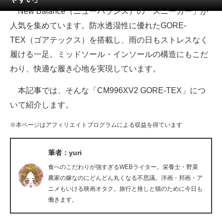
New Balance（ニューバランス）の「スニーカー」が
ITの今と未来を見通す
人気を集めています。防水透湿性に優れたGORE-
TEX（ゴアテックス）を搭載し、雨の日もストレスなく
スマホと通信の最新トレンド
履ける一足。ミッドソール・インソールの構造にもこだ
進化するPCとデバイスの未来
わり、快適な履き心地を実現しています。
好きが集まる 比べて選べる
本記事では、そんな「CM996XV2 GORE-TEX」につ
いて紹介します。
ビジネスと働き方のヒント
※本ページはアフィリエイトプログラムによる収益を得ています
AI活用のいまが分かる
企業ITのトレンドを詳説
筆者：yuri
食へのこだわりが強すぎるWEBライター。栄養士・野菜
経営リーダーのコミュニティ
農家の嫁なのにどんどん丸くなる不思議。洋画・邦画・ア
ニメもいける映画オタク。旅行と推しと猫のために今日も
マーケ×ITの今がよく分かる
働きます。
ITエンジニア向け専門サイト