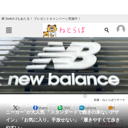
🎁 Switch 2もあたる！ プレゼントキャンペーン実施中！
ねとらぼメニュー
TOP
ニュース
エンタメ
クイズ
グルメ
地域
住まい
教育・育児
動物
リサーチ
シューズ
2026/05/27 15:10（公開）
画像：ねとらぼリサーチ
会員記事
「感動的な防水性能」ニューバランスの“GORE-TEXス
X
Share
LINE
hatena
0
ニーカー”が大人気 「スタンダードで飽きの来ないデザ
メディア
イン」「お気に入り。手放せない」「履きやすくて歩き
目次を表示
やすい」
注目記事を集めた総合ページ