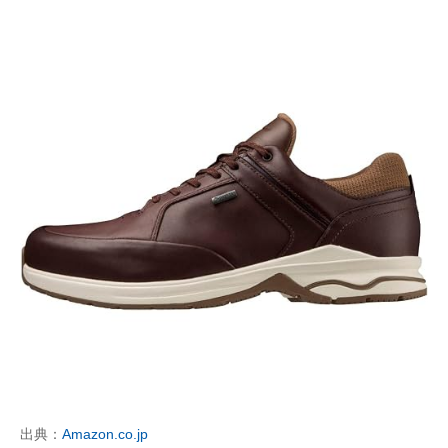
出典：
Amazon.co.jp