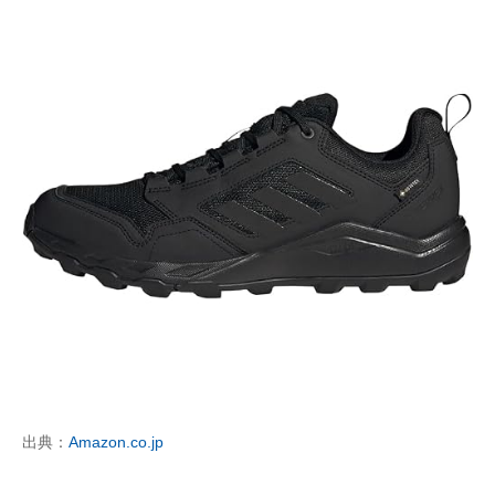
出典：
Amazon.co.jp