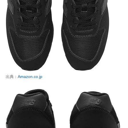
出典：
Amazon.co.jp