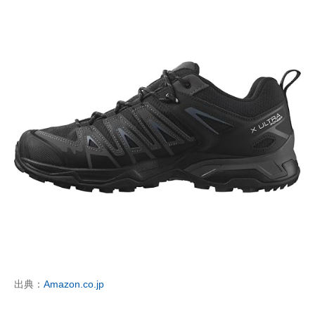
出典：
Amazon.co.jp