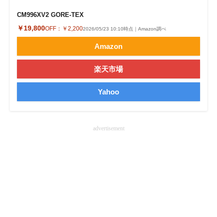
CM996XV2 GORE-TEX
￥19,800
OFF：
￥2,200
2026/05/23 10:10時点｜Amazon調べ
Amazon
楽天市場
Yahoo
advertisement