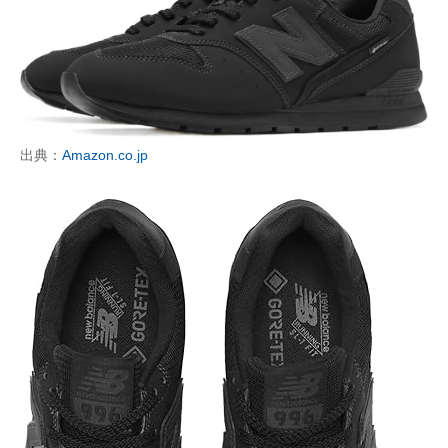
出典：
Amazon.co.jp