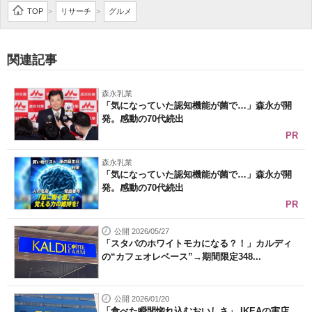
TOP
リサーチ
グルメ
>
>
関連記事
森永乳業
「気になっていた認知機能が菌で…」森永が開
発。感動の70代続出
PR
森永乳業
「気になっていた認知機能が菌で…」森永が開
発。感動の70代続出
PR
公開 2026/05/27
「スタバのホワイトモカになる？！」カルディ
の“カフェオレベース”→期間限定348...
公開 2026/01/20
「食べた瞬間惚れ込むおいしさ」 IKEAの実店