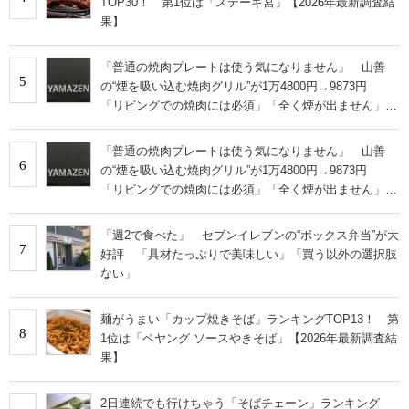
TOP30！ 第1位は「ステーキ宮」【2026年最新調査結
果】
「普通の焼肉プレートは使う気になりません」 山善
5
の“煙を吸い込む焼肉グリル”が1万4800円→9873円
「リビングでの焼肉には必須」「全く煙が出ません」と
絶賛
「普通の焼肉プレートは使う気になりません」 山善
6
の“煙を吸い込む焼肉グリル”が1万4800円→9873円
「リビングでの焼肉には必須」「全く煙が出ません」と
絶賛
「週2で食べた」 セブンイレブンの“ボックス弁当”が大
7
好評 「具材たっぷりで美味しい」「買う以外の選択肢
ない」
麺がうまい「カップ焼きそば」ランキングTOP13！ 第
8
1位は「ペヤング ソースやきそば」【2026年最新調査結
果】
2日連続でも行けちゃう「そばチェーン」ランキング