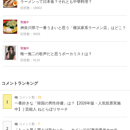
ラーメンって日本食？それとも中華料理？
回答数：19663
実施中
神奈川県で一番うまいと思う「横浜家系ラーメン店」はどこ？
回答数：8509
実施中
唯一無二の歌声だと思うボーカリストは？
回答数：8116
コメントランキング
コメント数：
21
1
一番好きな「韓国の男性俳優」は？【2026年版・人気投票実施
中】 | 芸能人 ねとらぼリサーチ
コメント数：
7
2
「もっと早く買えば良かった」 カインズの“車内遮光カーテ