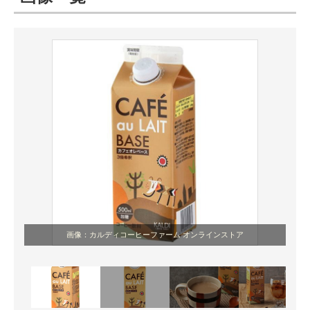
ITの今と未来を見通す
スマホと通信の最新トレンド
進化するPCとデバイスの未来
好きが集まる 比べて選べる
ビジネスと働き方のヒント
AI活用のいまが分かる
企業ITのトレンドを詳説
画像：カルディコーヒーファーム オンラインストア
経営リーダーのコミュニティ
マーケ×ITの今がよく分かる
ITエンジニア向け専門サイト