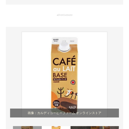
企業向けIT製品の総合サイト
advertisement
IT製品の技術・比較・事例
製造業のIT導入・活用を支援
モノづくり技術者専門サイト
エレクトロニクス専門サイト
電子設計の基本と応用
エネルギーの専門メディア
建設×テクノロジーの最前線
ちょっと気になるネットの話題
画像：カルディコーヒーファーム オンラインストア