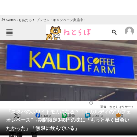
🎁 Switch 2もあたる！ プレゼントキャンペーン実施中！
ねとらぼメニュー
TOP
ニュース
エンタメ
クイズ
グルメ
地域
住まい
教育・育児
動物
リサーチ
グルメ
2026/05/27 14:20（公開）
画像：ねとらぼリサーチ
会員記事
「スタバのホワイトモカになる？！」カルディの“カフェ
X
Share
LINE
hatena
0
オレベース”→期間限定348円の味に「もっと早く出会い
メディア
たかった」「無限に飲んでいる」
画像一覧
注目記事を集めた総合ページ