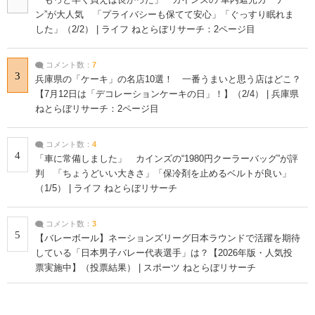
ン”が大人気 「プライバシーも保てて安心」「ぐっすり眠れま
した」（2/2） | ライフ ねとらぼリサーチ：2ページ目
コメント数：
7
3
兵庫県の「ケーキ」の名店10選！ 一番うまいと思う店はどこ？
【7月12日は「デコレーションケーキの日」！】（2/4） | 兵庫県
ねとらぼリサーチ：2ページ目
コメント数：
4
4
「車に常備しました」 カインズの“1980円クーラーバッグ”が評
判 「ちょうどいい大きさ」「保冷剤を止めるベルトが良い」
（1/5） | ライフ ねとらぼリサーチ
コメント数：
3
5
【バレーボール】ネーションズリーグ日本ラウンドで活躍を期待
している「日本男子バレー代表選手」は？【2026年版・人気投
票実施中】（投票結果） | スポーツ ねとらぼリサーチ