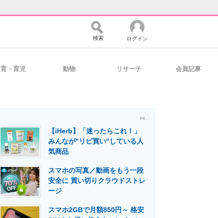
検索
ログイン
教育・育児
動物
リサーチ
会員記事
バイスの未来
好きが集まる 比べて選べる
- PR -
【iHerb】「迷ったらこれ！」
コミュニティ
マーケ×ITの今がよく分かる
みんなが"リピ買い"している人
気商品
スマホの写真／動画をもう一段
・活用を支援
安全に 買い切りクラウドストレ
ージ
スマホ2GBで月額850円～ 格安