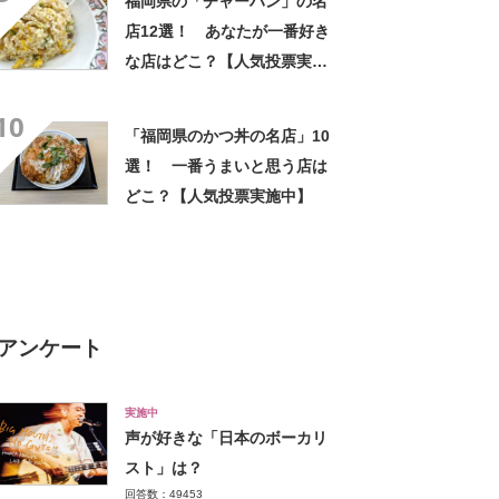
福岡県の「チャーハン」の名
店12選！ あなたが一番好き
な店はどこ？【人気投票実施
中】
10
「福岡県のかつ丼の名店」10
選！ 一番うまいと思う店は
どこ？【人気投票実施中】
アンケート
実施中
声が好きな「日本のボーカリ
スト」は？
回答数：49453