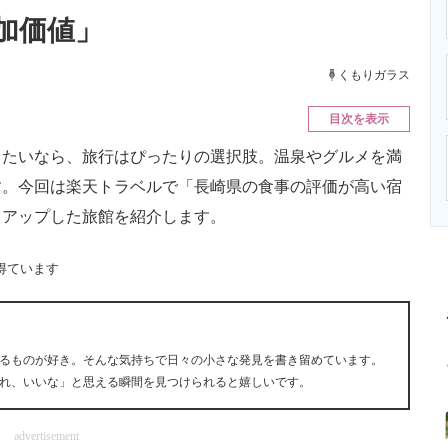
ニクス専門サイト
電子設計の基本と応用
エネルギーの専
加価値」
くもりガラス
目次を表示
たいなら、旅行はぴったりの選択肢。温泉やグルメを満
す。今回は楽天トラベルで「長崎県の食事の評価が高い宿
クアップした旅館を紹介します。
得ています
るものが好き。そんな気持ちで日々の小さな発見を書き留めています。
れ、いいな」と思える瞬間を見つけられると嬉しいです。
advertisement