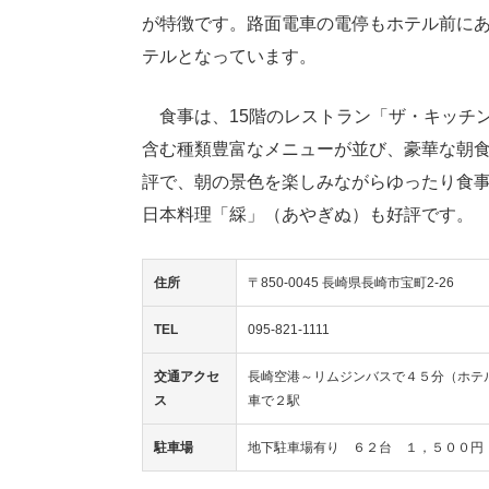
が特徴です。路面電車の電停もホテル前に
テルとなっています。
食事は、15階のレストラン「ザ・キッチ
含む種類豊富なメニューが並び、豪華な朝
評で、朝の景色を楽しみながらゆったり食
日本料理「綵」（あやぎぬ）も好評です。
住所
〒850-0045 長崎県長崎市宝町2-26
TEL
095-821-1111
交通アクセ
長崎空港～リムジンバスで４５分（ホテ
ス
車で２駅
駐車場
地下駐車場有り ６２台 １，５００円