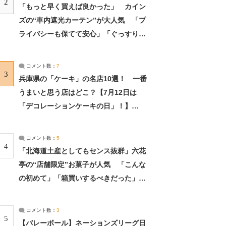
2
「もっと早く買えば良かった」 カイン
ズの“車内遮光カーテン”が大人気 「プ
ライバシーも保てて安心」「ぐっすり眠
れました」（2/2） | ライフ ねとらぼリ
サーチ：2ページ目
コメント数：
7
3
兵庫県の「ケーキ」の名店10選！ 一番
うまいと思う店はどこ？【7月12日は
「デコレーションケーキの日」！】
（2/4） | 兵庫県 ねとらぼリサーチ：2ペ
ージ目
コメント数：
5
4
「北海道土産としてもセンス抜群」六花
亭の“店舗限定”お菓子が人気 「こんな
の初めて」「箱買いするべきだった」
（1/2） | 北海道 ねとらぼリサーチ
コメント数：
3
5
【バレーボール】ネーションズリーグ日