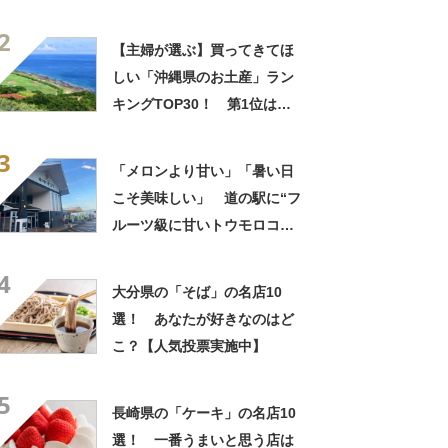
「紅いも生タルト 沖縄きらり
2
（御菓子御殿）」【2026年最
【主婦が選ぶ】買ってきてほ
新調査結果】
しい「沖縄県のお土産」ラン
キングTOP30！ 第1位は
「紅いも生タルト 沖縄きらり
3
（御菓子御殿）」【2026年最
「メロンより甘い」「暑い日
新調査結果】
こそ美味しい」 道の駅に“フ
ルーツ級に甘いトウモロコ
シ”がずらり 「生でかじれ
4
る」「糖度18度超え」「朝市
大分県の「そば」の名店10
に大行列」
選！ あなたが好きなのはど
こ？【人気投票実施中】
5
長崎県の「ケーキ」の名店10
選！ 一番うまいと思う店は