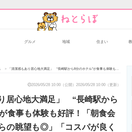
グルメ
地域
住まい
と未来を見通す
スマホと通信の最新トレンド
進化するPCとデ
県
>
「清潔感もあり居心地大満足」 “長崎駅から8分のホテル”が食事も体験も好評！「朝食会場、どの席からの眺望も◎」「コスパが良く価格以上の付加価値」
のいまが分かる
企業ITのトレンドを詳説
経営リーダーの
2026/05/28 10:00（公開）
2026/05/28 10:00（更新）
り居心地大満足」 “長崎駅から
T製品の総合サイト
IT製品の技術・比較・事例
製造業のIT導入
”が食事も体験も好評！「朝食会
らの眺望も◎」「コスパが良く