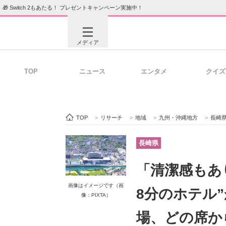
🎁 Switch 2もあたる！ プレゼントキャンペーン実施中！
メディア
TOP
ニュース
エンタメ
クイズ
注目記事を集めた総合ページ
ITの今
TOP
>
リサーチ
>
地域
>
九州・沖縄地方
>
長崎
ビジネスと働き方のヒント
AI活用
長崎県
「清潔感もあ
ITエンジニア向け専門サイト
企業向けI
画像はイメージです（画
8分のホテル
像：PIXTA）
場、どの席か