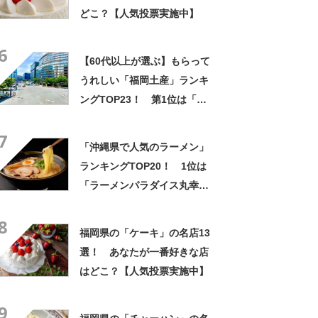
どこ？【人気投票実施中】
6
【60代以上が選ぶ】もらって
うれしい「福岡土産」ランキ
ングTOP23！ 第1位は「博
多通りもん」【2024年最新投
7
票結果】
「沖縄県で人気のラーメン」
ランキングTOP20！ 1位は
「ラーメンパラダイス丸幸」
【2024年3月版／Googleクチ
8
コミ調べ】
福岡県の「ケーキ」の名店13
選！ あなたが一番好きな店
はどこ？【人気投票実施中】
9