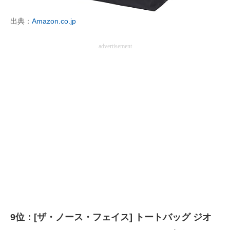
企業向けIT製品の総合サイト
出典：
Amazon.co.jp
IT製品の技術・比較・事例
advertisement
製造業のIT導入・活用を支援
モノづくり技術者専門サイト
エレクトロニクス専門サイト
電子設計の基本と応用
エネルギーの専門メディア
建設×テクノロジーの最前線
ちょっと気になるネットの話題
9位：[ザ・ノース・フェイス] トートバッグ ジオ