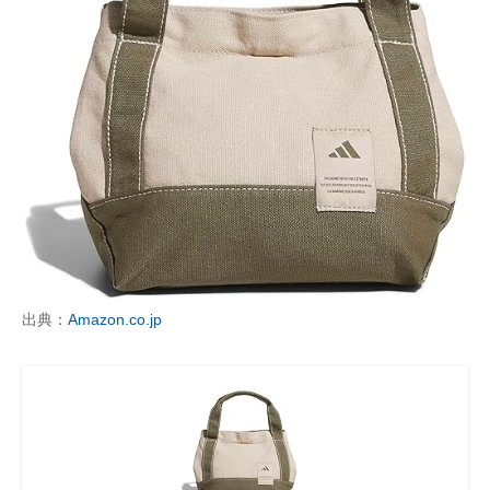
出典：
Amazon.co.jp