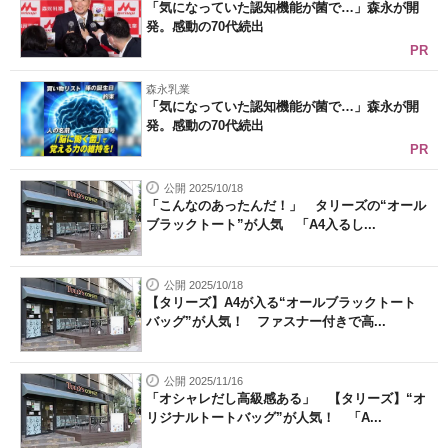
「気になっていた認知機能が菌で…」森永が開
発。感動の70代続出
PR
森永乳業
「気になっていた認知機能が菌で…」森永が開
発。感動の70代続出
PR
公開 2025/10/18
「こんなのあったんだ！」 タリーズの“オール
ブラックトート”が人気 「A4入るし...
公開 2025/10/18
【タリーズ】A4が入る“オールブラックトート
バッグ”が人気！ ファスナー付きで高...
公開 2025/11/16
「オシャレだし高級感ある」 【タリーズ】“オ
リジナルトートバッグ”が人気！ 「A...