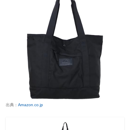
出典：
Amazon.co.jp