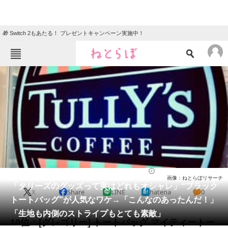
🎁 Switch 2もあたる！ プレゼントキャンペーン実施中！
ねとらぼメニュー
TOP
ニュース
エンタメ
クイズ
グルメ
地域
住まい
教育・育児
動物
リサーチ
バッグ
2026/05/27 22:00（公開）
画像：ねとらぼリサーチ
会員記事
「タリーズのグッズって実はどれもオシャレ」“ブラック
X
Share
LINE
hatena
0
トートバッグ”が人気なワケ→「こんなのあったんだ！」
メディア
「生地も内側のストライプもとても素敵」
10位：[グレゴリー] トートバッグ マイティートー
注目記事を集めた総合ページ