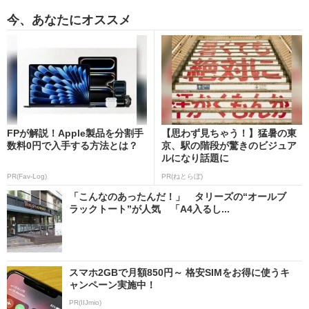
今、あなたにオススメ
FPが解説！Apple製品を分割手
【思わず見ちゃう！】猛暑の東
数料0円で入手する方法とは？
京、駅の階段が驚きのビジュア
ルになり話題に
PR(Fav-Log)
PR(ねとらぼ)
「こんなのあったんだ！」 タリーズの“オールブ
ラックトート”が人気 「A4入るし...
スマホ2GBで月額850円～ 格安SIMをお得に使うキ
ャンペーン実施中！
PR(IIJmio)