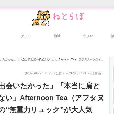
グルメ
地域
住まい
と未来を見通す
スマホと通信の最新トレンド
進化するPCとデ
肩と腰の負担が少ない」Afternoon Tea（アフタヌーンティー）の“無重力リュック”が大人気 「PCが入っているのを忘れるくらい軽い」「キレイめコーデにも◎」
のいまが分かる
企業ITのトレンドを詳説
経営リーダーの
2026/05/27 21:25（公開）
2026/05/27 21:25（更新）
出会いたかった」「本当に肩と
T製品の総合サイト
IT製品の技術・比較・事例
製造業のIT導入
」Afternoon Tea（アフタヌ
の“無重力リュック”が大人気