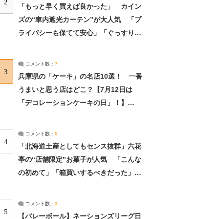
2
「もっと早く買えば良かった」 カイン
ズの“車内遮光カーテン”が大人気 「プ
ライバシーも保てて安心」「ぐっすり眠
れました」（2/2） | ライフ ねとらぼリ
サーチ：2ページ目
コメント数：
7
3
兵庫県の「ケーキ」の名店10選！ 一番
うまいと思う店はどこ？【7月12日は
「デコレーションケーキの日」！】
（2/4） | 兵庫県 ねとらぼリサーチ：2ペ
ージ目
コメント数：
5
4
「北海道土産としてもセンス抜群」六花
亭の“店舗限定”お菓子が人気 「こんな
の初めて」「箱買いするべきだった」
（1/2） | 北海道 ねとらぼリサーチ
コメント数：
3
5
【バレーボール】ネーションズリーグ日