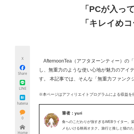
モノづくり技術者専門サイト
エレクトロ
「PCが入っ
「キレイめコ
ちょっと気になるネットの話題
X
AfternoonTea（アフタヌーンティー
し、無重力のような使い心地が魅力のアイ
Share
す。 本記事では、そんな「無重力ファンク
LINE
※本ページはアフィリエイトプログラムによる収益を
hatena
筆者：yuri
0
食へのこだわりが強すぎるWEBライター。
メもいける映画オタク。旅行と推しと猫のた
Home