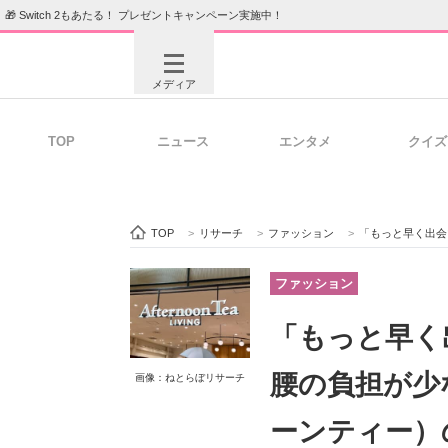
🎁 Switch 2もあたる！ プレゼントキャンペーン実施中！
メディア
TOP
ニュース
エンタメ
クイズ
注目記事を集めた総合ページ
ITの今
TOP
>
リサーチ
>
ファッション
>
「もっと早く出会いたかった」「本当に
ビジネスと働き方のヒント
AI活用
ファッション
「もっと早く
ITエンジニア向け専門サイト
企業向けI
腰の負担が少ない
画像：ねとらぼリサーチ
ーンティー）