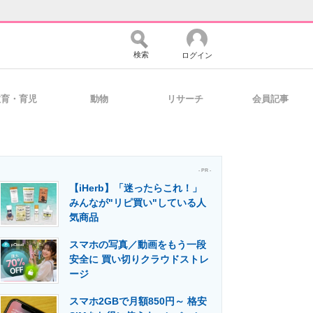
検索
ログイン
教育・育児
動物
リサーチ
会員記事
バイスの未来
好きが集まる 比べて選べる
- PR -
【iHerb】「迷ったらこれ！」
コミュニティ
マーケ×ITの今がよく分かる
みんなが"リピ買い"している人
気商品
スマホの写真／動画をもう一段
・活用を支援
安全に 買い切りクラウドストレ
ージ
スマホ2GBで月額850円～ 格安