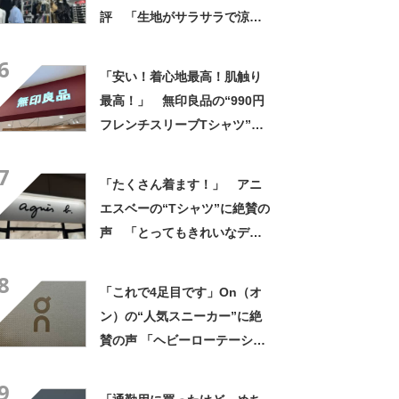
評 「生地がサラサラで涼し
い」「とても楽でスタイルも
6
◎」「シルエットも履き心地
「安い！着心地最高！肌触り
も最高です」
最高！」 無印良品の“990円
フレンチスリーブTシャツ”が
大好評 「ゆったりデザイン
7
で風通しが良くストレスゼ
「たくさん着ます！」 アニ
ロ」「毎年色違いで購入して
エスベーの“Tシャツ”に絶賛の
いるぐらいお気に入り」
声 「とってもきれいなデザ
イン」「ロゴプリントが本当
8
にすてき」「着心地も◎」
「これで4足目です」On（オ
ン）の“人気スニーカー”に絶
賛の声 「ヘビーローテーショ
ンです」「スリッパ履いてる
9
くらい楽」「圧倒的に軽い」