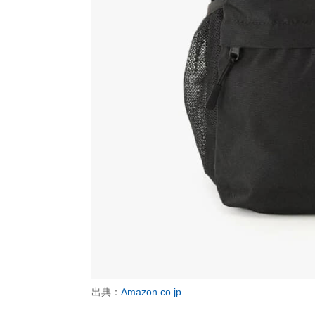
出典：
Amazon.co.jp