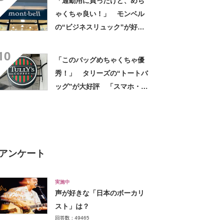
「通勤用に買ったけど、めち
ゃくちゃ良い！」 モンベル
の“ビジネスリュック”が好
評 「615グラムで軽い」
10
「たくさん入る」「満員電車
「このバッグめちゃくちゃ優
に乗りやすくなった」
秀！」 タリーズの“トートバ
ッグ”が大好評 「スマホ・財
布・本・飲み物などが入る」
「タンブラー入れられるポケ
ットもある」
アンケート
実施中
声が好きな「日本のボーカリ
スト」は？
回答数：49465