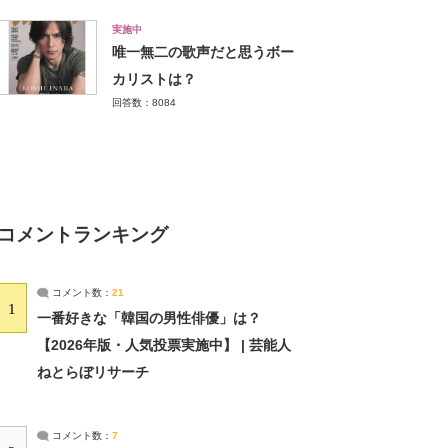
実施中
唯一無二の歌声だと思うボー
カリストは？
回答数：8084
コメントランキング
コメント数：
21
1
一番好きな「韓国の男性俳優」は？
【2026年版・人気投票実施中】 | 芸能人
ねとらぼリサーチ
コメント数：
7