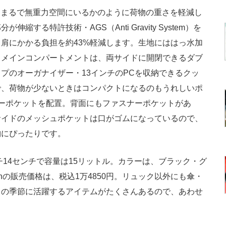
、まるで無重力空間にいるかのように荷物の重さを軽減し
する特許技術・AGS（Anti Gravity System）を
肩にかかる負担を約43%軽減します。生地にははっ水加
。メインコンパートメントは、両サイドに開閉できるダブ
プのオーガナイザー・13インチのPCを収納できるクッ
で、荷物が少ないときはコンパクトになるのもうれしいポ
ーポケットを配置。背面にもファスナーポケットがあ
サイドのメッシュポケットは口がゴムになっているので、
納にぴったりです。
チ14センチで容量は15リットル。カラーは、ブラック・グ
hionの販売価格は、税込1万4850円。リュック以外にも傘・
らの季節に活躍するアイテムがたくさんあるので、あわせ