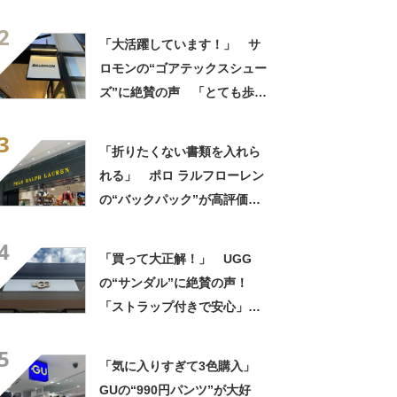
布・本・飲み物などが入る」
2
「タンブラー入れられるポケ
「大活躍しています！」 サ
ットもある」
ロモンの“ゴアテックスシュー
ズ”に絶賛の声 「とても歩き
やすい」「全然疲れない」
3
「急な悪天候でもへっちゃ
「折りたくない書類を入れら
ら」
れる」 ポロ ラルフローレン
の“バックパック”が高評価
「ポケットも多いので使いや
4
すい」「シンプルなデザイン
「買って大正解！」 UGG
でとてもオシャレ」
の“サンダル”に絶賛の声！
「ストラップ付きで安心」
「落ち着いたきれいな色」
5
「気に入りすぎて3色購入」
GUの“990円パンツ”が大好