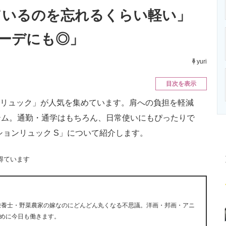
ニクス専門サイト
電子設計の基本と応用
エネルギーの専
ているのを忘れるくらい軽い」
ーデにも◎」
yuri
目次を表示
）の「リュック」が人気を集めています。肩への負担を軽減
テム。通勤・通学はもちろん、日常使いにもぴったりで
ションリュック S」について紹介します。
得ています
栄養士・野菜農家の嫁なのにどんどん丸くなる不思議。洋画・邦画・アニ
めに今日も働きます。