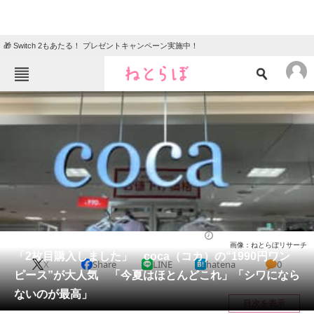
🎁 Switch 2もあたる！ プレゼントキャンペーン実施中！
ねとらぼメニュー
TOP
ニュース
エンタメ
クイズ
グルメ
地域
住まい
教育・育児
動物
リサーチ
ウェア
2026/05/31 11:10（公開）
画像：ねとらぼリサーチ
会員記事
「2枚目購入しました」 coca（コカ）の“1990円ワン
X
Share
LINE
hatena
0
ピース”が大人気 「今夏はほとんどこれ」「シワになら
メディア
ないのが最高」
目次を表示
注目記事を集めた総合ページ