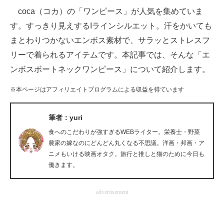
coca（コカ）の「ワンピース」が人気を集めていま
ITの今と未来を見通す
す。すっきり見えするIラインシルエット。汗をかいても
まとわりつかないエンボス素材で、サラッとストレスフ
スマホと通信の最新トレンド
リーで着られるアイテムです。本記事では、そんな「エ
進化するPCとデバイスの未来
ンボスボートネックワンピース」について紹介します。
好きが集まる 比べて選べる
※本ページはアフィリエイトプログラムによる収益を得ています
ビジネスと働き方のヒント
筆者：yuri
AI活用のいまが分かる
食へのこだわりが強すぎるWEBライター。栄養士・野菜
農家の嫁なのにどんどん丸くなる不思議。洋画・邦画・ア
企業ITのトレンドを詳説
ニメもいける映画オタク。旅行と推しと猫のために今日も
働きます。
経営リーダーのコミュニティ
advertisement
マーケ×ITの今がよく分かる
ITエンジニア向け専門サイト