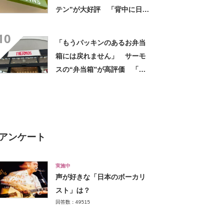
テン”が大好評 「背中に日差
しが当たらない」「なにこれ
10
まじでサイコーなんだけ
「もうパッキンのあるお弁当
ど！」
箱には戻れません」 サーモ
スの“弁当箱”が高評価 「想
像以上に洗いやすい」「ご飯
もへばりつかない」
アンケート
実施中
声が好きな「日本のボーカリ
スト」は？
回答数：49515