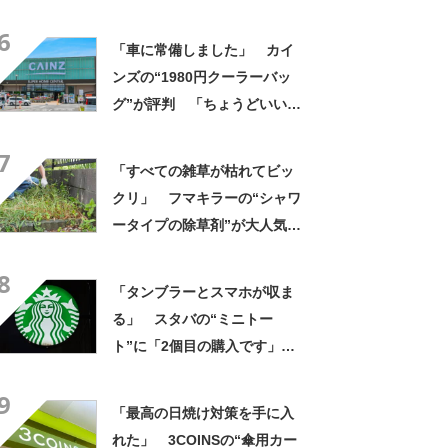
像以上に洗いやすい」「ご飯
6
もへばりつかない」
「車に常備しました」 カイ
ンズの“1980円クーラーバッ
グ”が評判 「ちょうどいい大
きさ」「保冷剤を止めるベル
7
トが良い」
「すべての雑草が枯れてビッ
クリ」 フマキラーの“シャワ
ータイプの除草剤”が大人気
「2回目の購入」「コスパめっ
8
ちゃいい」
「タンブラーとスマホが収ま
る」 スタバの“ミニトー
ト”に「2個目の購入です」
「夏らしく涼しげ、そして軽
9
い」「店舗で見つけて即購入
「最高の日焼け対策を手に入
しちゃいました」の声
れた」 3COINSの“傘用カー