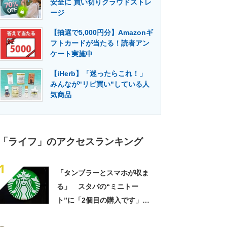
安全に 買い切りクラウドストレ
門メディア
建設×テクノロジーの最前線
ージ
【抽選で5,000円分】Amazonギ
フトカードが当たる！読者アン
ケート実施中
【iHerb】「迷ったらこれ！」
みんなが"リピ買い"している人
気商品
「ライフ」のアクセスランキング
1
「タンブラーとスマホが収ま
る」 スタバの“ミニトー
ト”に「2個目の購入です」
「夏らしく涼しげ、そして軽