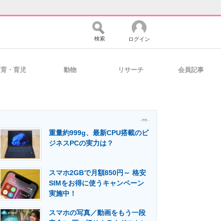
検索
ログイン
教育・育児
動物
リサーチ
会員記事
バイスの未来
好きが集まる 比べて選べる
- PR -
重量約999g、最新CPU搭載のビ
コミュニティ
マーケ×ITの今がよく分かる
ジネスPCの実力は？
スマホ2GBで月額850円～ 格安
・活用を支援
SIMをお得に使うキャンペーン
実施中！
スマホの写真／動画をもう一段