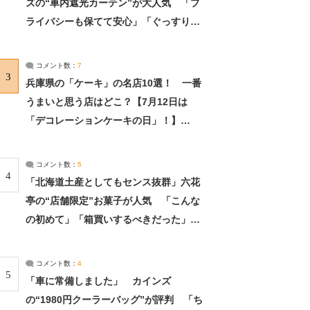
ズの“車内遮光カーテン”が大人気 「プ
ライバシーも保てて安心」「ぐっすり眠
れました」（2/2） | ライフ ねとらぼリ
サーチ：2ページ目
コメント数：
7
3
兵庫県の「ケーキ」の名店10選！ 一番
うまいと思う店はどこ？【7月12日は
「デコレーションケーキの日」！】
（2/4） | 兵庫県 ねとらぼリサーチ：2ペ
ージ目
コメント数：
5
4
「北海道土産としてもセンス抜群」六花
亭の“店舗限定”お菓子が人気 「こんな
の初めて」「箱買いするべきだった」
（1/2） | 北海道 ねとらぼリサーチ
コメント数：
4
5
「車に常備しました」 カインズ
の“1980円クーラーバッグ”が評判 「ち