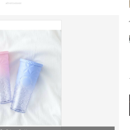
advertisement