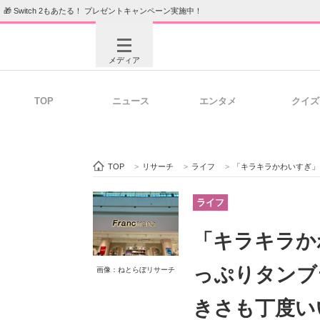
🎁 Switch 2もあたる！ プレゼントキャンペーン実施中！
メディア
TOP
ニュース
エンタメ
クイズ
注目記事を集めた総合ページ
ITの今
TOP
>
リサーチ
>
ライフ
>
「キラキラかわいすぎ」フランフ
ビジネスと働き方のヒント
AI活用
ライフ
「キラキラか
ITエンジニア向け専門サイト
企業向けI
っぷりタンブ
画像：ねとらぼリサーチ
きさも丁度い