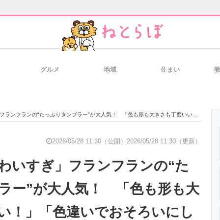
グルメ
地域
住まい
と未来を見通す
スマホと通信の最新トレンド
進化するPCとデ
ランの“たっぷりタンブラー”が大人気！ 「色も形も大きさも丁度いい！」「色違いでおそろいにして購入」
のいまが分かる
企業ITのトレンドを詳説
経営リーダーの
2026/05/28 11:30（公開）
2026/05/28 11:30（更新）
わいすぎ」フランフランの“た
T製品の総合サイト
IT製品の技術・比較・事例
製造業のIT導入
ラー”が大人気！ 「色も形も大
い！」「色違いでおそろいにし