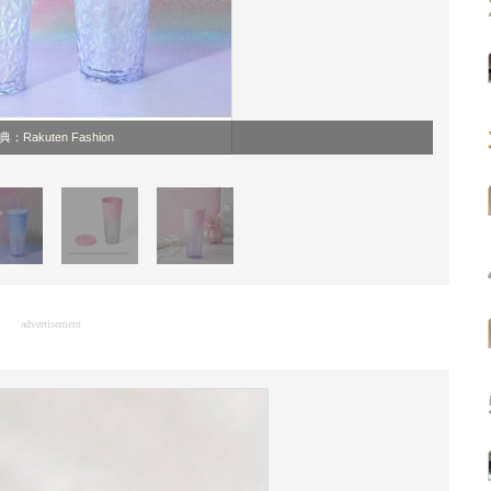
典：
Rakuten Fashion
advertisement