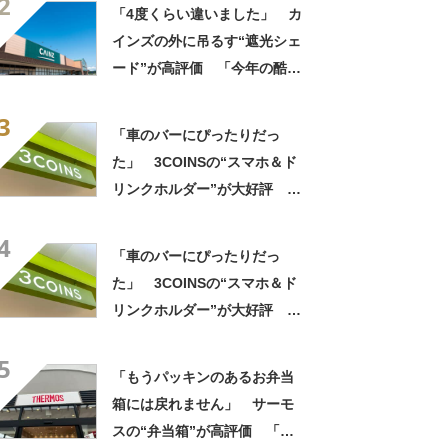
2
い」「店舗で見つけて即購入
「4度くらい違いました」 カ
しちゃいました」の声
インズの外に吊るす“遮光シェ
ード”が高評価 「今年の酷暑
にも活躍」「風通しもよくし
3
っかり遮光」の声
「車のバーにぴったりだっ
た」 3COINSの“スマホ＆ド
リンクホルダー”が大好評
「ドリンクホルダーが二つあ
4
って便利」「もっと早く買え
「車のバーにぴったりだっ
ばよかった」
た」 3COINSの“スマホ＆ド
リンクホルダー”が大好評
「ドリンクホルダーが二つあ
5
って便利」「もっと早く買え
「もうパッキンのあるお弁当
ばよかった」
箱には戻れません」 サーモ
スの“弁当箱”が高評価 「想