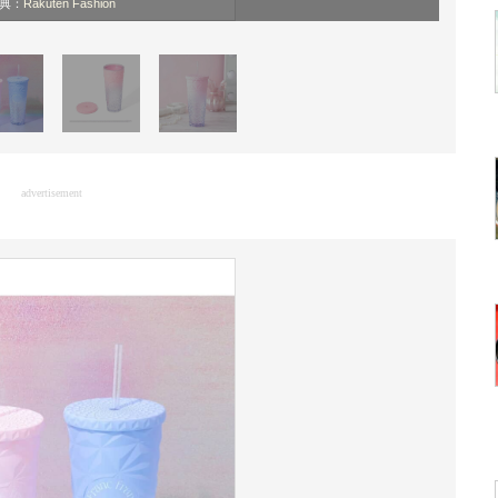
典：
Rakuten Fashion
advertisement