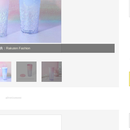
典：
Rakuten Fashion
advertisement