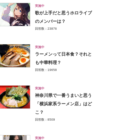
実施中
歌が上手だと思うホロライブ
のメンバーは？
回答数：23876
実施中
ラーメンって日本食？それと
も中華料理？
回答数：19658
実施中
神奈川県で一番うまいと思う
「横浜家系ラーメン店」はど
こ？
回答数：8509
実施中