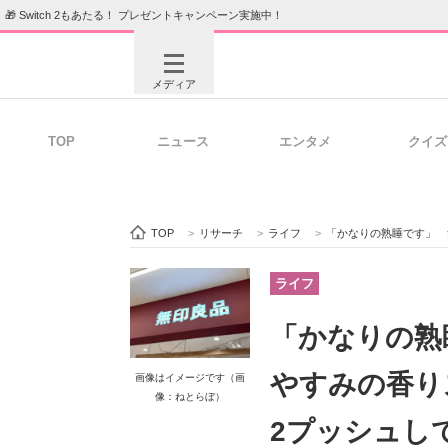
🎁 Switch 2もあたる！ プレゼントキャンペーン実施中！
メディア
TOP
ニュース
エンタメ
クイズ
注目記事を集めた総合ページ
ITの今
TOP
>
リサーチ
>
ライフ
>
「かなりの熟睡です」 無印良品で
ビジネスと働き方のヒント
AI活用
ライフ
「かなりの熟
ITエンジニア向け専門サイト
企業向けI
やすみの香り
画像はイメージです（画
像：ねとらぼ）
2プッシュし