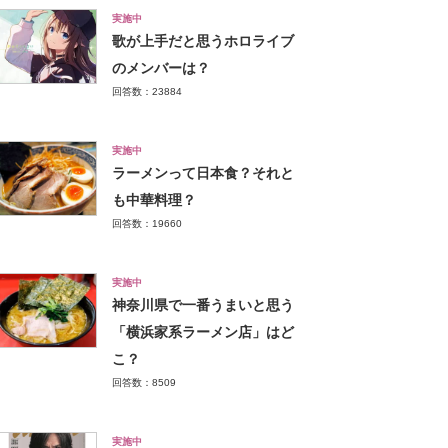
実施中
歌が上手だと思うホロライブ
のメンバーは？
回答数：23884
実施中
ラーメンって日本食？それと
も中華料理？
回答数：19660
実施中
神奈川県で一番うまいと思う
「横浜家系ラーメン店」はど
こ？
回答数：8509
実施中