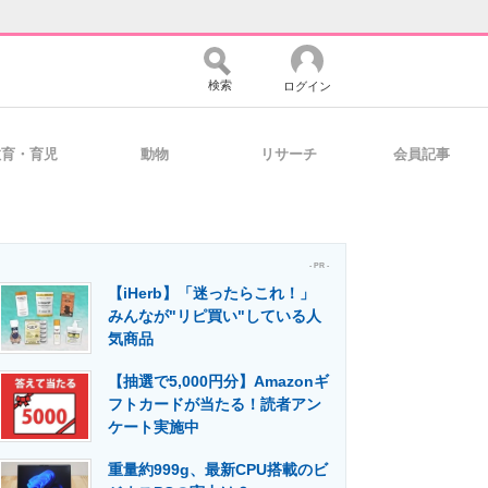
検索
ログイン
教育・育児
動物
リサーチ
会員記事
バイスの未来
好きが集まる 比べて選べる
- PR -
【iHerb】「迷ったらこれ！」
コミュニティ
マーケ×ITの今がよく分かる
みんなが"リピ買い"している人
気商品
【抽選で5,000円分】Amazonギ
・活用を支援
フトカードが当たる！読者アン
ケート実施中
重量約999g、最新CPU搭載のビ