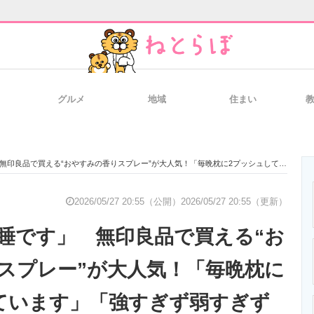
グルメ
地域
住まい
と未来を見通す
スマホと通信の最新トレンド
進化するPCとデ
買える“おやすみの香りスプレー”が大人気！「毎晩枕に2プッシュしています」「強すぎず弱すぎずでちょうど良い香り」
のいまが分かる
企業ITのトレンドを詳説
経営リーダーの
2026/05/27 20:55（公開）
2026/05/27 20:55（更新）
睡です」 無印良品で買える“お
T製品の総合サイト
IT製品の技術・比較・事例
製造業のIT導入
スプレー”が大人気！「毎晩枕に
ています」「強すぎず弱すぎず