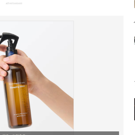
advertisement