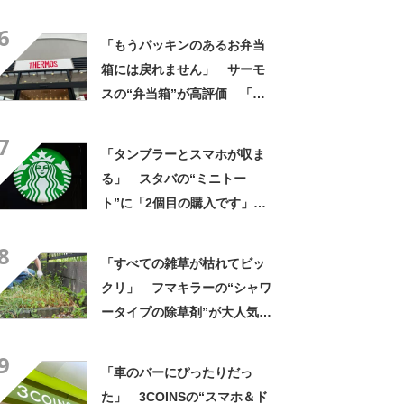
題に 「スースーして気持ち
6
いい」の声
「もうパッキンのあるお弁当
箱には戻れません」 サーモ
スの“弁当箱”が高評価 「想
像以上に洗いやすい」「ご飯
7
もへばりつかない」
「タンブラーとスマホが収ま
る」 スタバの“ミニトー
ト”に「2個目の購入です」
「夏らしく涼しげ、そして軽
8
い」「店舗で見つけて即購入
「すべての雑草が枯れてビッ
しちゃいました」の声
クリ」 フマキラーの“シャワ
ータイプの除草剤”が大人気
「2回目の購入」「コスパめっ
9
ちゃいい」
「車のバーにぴったりだっ
た」 3COINSの“スマホ＆ド