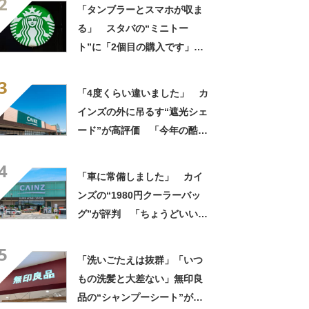
2
って便利」「もっと早く買え
「タンブラーとスマホが収ま
ばよかった」
る」 スタバの“ミニトー
ト”に「2個目の購入です」
「夏らしく涼しげ、そして軽
3
い」「店舗で見つけて即購入
「4度くらい違いました」 カ
しちゃいました」の声
インズの外に吊るす“遮光シェ
ード”が高評価 「今年の酷暑
にも活躍」「風通しもよくし
4
っかり遮光」の声
「車に常備しました」 カイ
ンズの“1980円クーラーバッ
グ”が評判 「ちょうどいい大
きさ」「保冷剤を止めるベル
5
トが良い」
「洗いごたえは抜群」「いつ
もの洗髪と大差ない」無印良
品の“シャンプーシート”が話