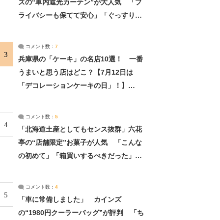
ズの“車内遮光カーテン”が大人気 「プ
ライバシーも保てて安心」「ぐっすり眠
れました」（2/2） | ライフ ねとらぼリ
サーチ：2ページ目
コメント数：
7
3
兵庫県の「ケーキ」の名店10選！ 一番
うまいと思う店はどこ？【7月12日は
「デコレーションケーキの日」！】
（2/4） | 兵庫県 ねとらぼリサーチ：2ペ
ージ目
コメント数：
5
4
「北海道土産としてもセンス抜群」六花
亭の“店舗限定”お菓子が人気 「こんな
の初めて」「箱買いするべきだった」
（1/2） | 北海道 ねとらぼリサーチ
コメント数：
4
5
「車に常備しました」 カインズ
の“1980円クーラーバッグ”が評判 「ち