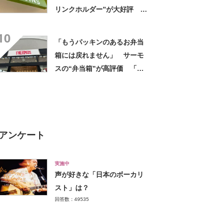
リンクホルダー”が大好評
「ドリンクホルダーが二つあ
10
って便利」「もっと早く買え
「もうパッキンのあるお弁当
ばよかった」
箱には戻れません」 サーモ
スの“弁当箱”が高評価 「想
像以上に洗いやすい」「ご飯
もへばりつかない」
アンケート
実施中
声が好きな「日本のボーカリ
スト」は？
回答数：49535