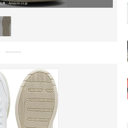
出典：
Amazon.co.jp
advertisement