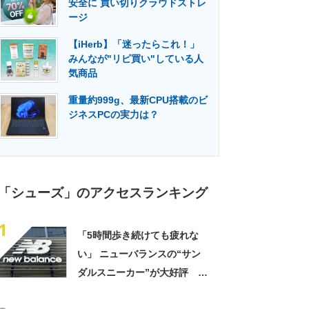
安全に 買い切りクラウドストレ
門メディア
建設×テクノロジーの最前線
ージ
【iHerb】「迷ったらこれ！」
みんなが"リピ買い"している人
気商品
重量約999g、最新CPU搭載のビ
ジネスPCの実力は？
「シューズ」のアクセスランキング
1
「5時間歩き続けても疲れな
い」 ニューバランスの“サン
ダルスニーカー”が大好評
「スニーカーより涼しく快