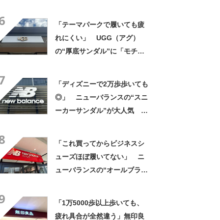
「3足目」「雲の上を歩くよ
6
う」「自然と前に足が出る」
「テーマパークで履いても疲
れにくい」 UGG（アグ）
の“厚底サンダル”に「モチモ
チと柔らかい」「厚底で脚長
7
効果◎」「とても軽く歩きや
「ディズニーで2万歩歩いても
すい！」の声
◎」 ニューバランスの“スニ
ーカーサンダル”が大人気
「歴代最高」「軽くてクッシ
8
ョンが効いてる」「見た目も
「これ買ってからビジネスシ
スタイリッシュ」
ューズほぼ履いてない」 ニ
ューバランスの“オールブラッ
ク防水スニーカー”が好評
9
「雨でも蒸れずに快適」「服
「1万5000歩以上歩いても、
を選ばないので重宝」などの
疲れ具合が全然違う」無印良