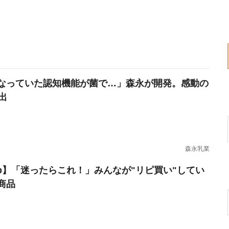
なっていた認知機能が菌で…」森永が開発。感動の
出
森永乳業
erb】「迷ったらこれ！」みんなが"リピ買い"してい
商品