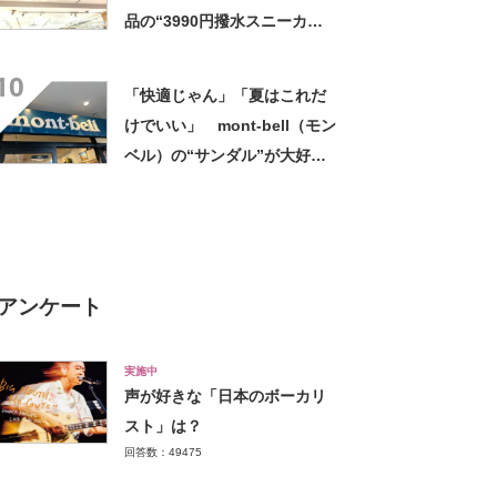
声
品の“3990円撥水スニーカ
ー”に「もう何足目かわからな
10
い」「パンツでもスカートで
「快適じゃん」「夏はこれだ
も合う」の声
けでいい」 mont-bell（モン
ベル）の“サンダル”が大好
評 「クッションが効いて
る」「見た目かわいい」
アンケート
実施中
声が好きな「日本のボーカリ
スト」は？
回答数：49475