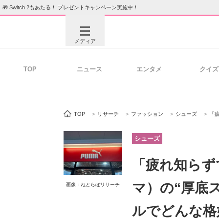
🎁 Switch 2もあたる！ プレゼントキャンペーン実施中！
メディア
TOP
ニュース
エンタメ
クイズ
注目記事を集めた総合ページ
ITの今
TOP
>
リサーチ
>
ファッション
>
シューズ
>
「疲れ
ビジネスと働き方のヒント
AI活用
シューズ
「疲れ知らず
ITエンジニア向け専門サイト
企業向けI
マ）の“厚底
画像：ねとらぼリサーチ
ルでどんな格