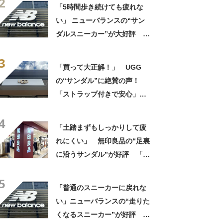
2
適」「今までの中で一番足が
「5時間歩き続けても疲れな
楽です」
い」 ニューバランスの“サン
ダルスニーカー”が大好評
「スニーカーより涼しく快
3
適」「今までの中で一番足が
「買って大正解！」 UGG
楽です」
の“サンダル”に絶賛の声！
「ストラップ付きで安心」
「落ち着いたきれいな色」
4
「土踏まずもしっかりして疲
れにくい」 無印良品の“足裏
に沿うサンダル”が好評 「履
き心地が良い」「出しっぱな
5
しでも悪目立ちしません」の
「普通のスニーカーに戻れな
声
い」ニューバランスの“走りた
くなるスニーカー”が好評