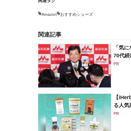
関連タグ
Amazon
おすすめシューズ
関連記事
「気に
70代続
PR
【iH
る人気
PR