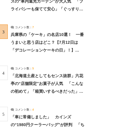
ズの“車内遮光カーテン”が大人気 「プ
ライバシーも保てて安心」「ぐっすり眠
れました」（2/2） | ライフ ねとらぼリ
サーチ：2ページ目
コメント数：
7
3
兵庫県の「ケーキ」の名店10選！ 一番
うまいと思う店はどこ？【7月12日は
「デコレーションケーキの日」！】
（2/4） | 兵庫県 ねとらぼリサーチ：2ペ
ージ目
コメント数：
5
4
「北海道土産としてもセンス抜群」六花
亭の“店舗限定”お菓子が人気 「こんな
の初めて」「箱買いするべきだった」
（1/2） | 北海道 ねとらぼリサーチ
コメント数：
4
5
「車に常備しました」 カインズ
の“1980円クーラーバッグ”が評判 「ち