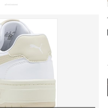
advertisement