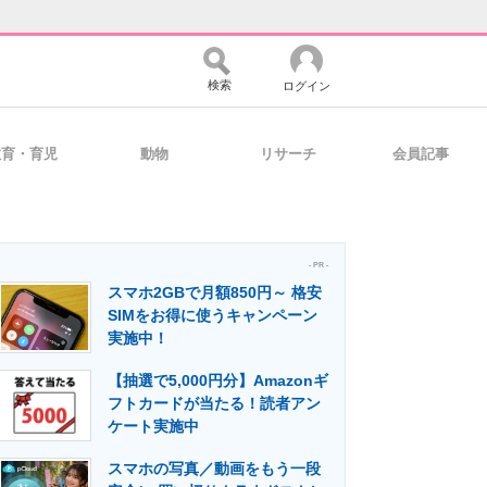
検索
ログイン
教育・育児
動物
リサーチ
会員記事
バイスの未来
好きが集まる 比べて選べる
- PR -
スマホ2GBで月額850円～ 格安
コミュニティ
マーケ×ITの今がよく分かる
SIMをお得に使うキャンペーン
実施中！
【抽選で5,000円分】Amazonギ
・活用を支援
フトカードが当たる！読者アン
ケート実施中
スマホの写真／動画をもう一段