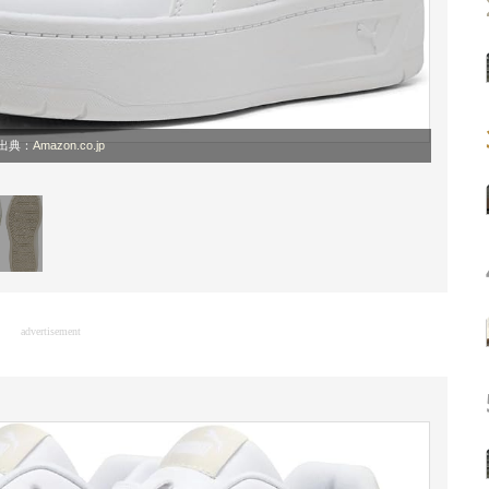
出典：
Amazon.co.jp
advertisement