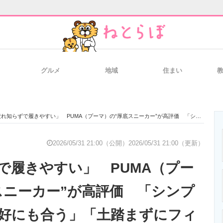
グルメ
地域
住まい
と未来を見通す
スマホと通信の最新トレンド
進化するPCとデ
知らずで履きやすい」 PUMA（プーマ）の“厚底スニーカー”が高評価 「シンプルでどんな格好にも合う」「土踏まずにフィット」
のいまが分かる
企業ITのトレンドを詳説
経営リーダーの
2026/05/31 21:00（公開）
2026/05/31 21:00（更新）
で履きやすい」 PUMA（プー
T製品の総合サイト
IT製品の技術・比較・事例
製造業のIT導入
スニーカー”が高評価 「シンプ
好にも合う」「土踏まずにフィ