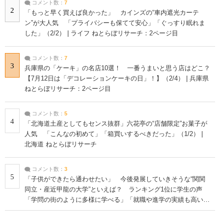
コメント数：
7
2
「もっと早く買えば良かった」 カインズの“車内遮光カーテ
ン”が大人気 「プライバシーも保てて安心」「ぐっすり眠れま
した」（2/2） | ライフ ねとらぼリサーチ：2ページ目
コメント数：
7
3
兵庫県の「ケーキ」の名店10選！ 一番うまいと思う店はどこ？
【7月12日は「デコレーションケーキの日」！】（2/4） | 兵庫県
ねとらぼリサーチ：2ページ目
コメント数：
5
4
「北海道土産としてもセンス抜群」六花亭の“店舗限定”お菓子が
人気 「こんなの初めて」「箱買いするべきだった」（1/2） |
北海道 ねとらぼリサーチ
コメント数：
3
5
「子供ができたら通わせたい」 今後発展していきそうな“関関
同立・産近甲龍の大学”といえば？ ランキング1位に学生の声
「学問の街のように多様に学べる」「就職や進学の実績も高い」
| 大学 ねとらぼリサーチ