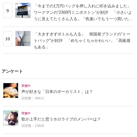
「今までの1万円バッグを押し入れに叩き込みました」
9
ワークマンの“2300円ミニボストン”が好評 「小さいよ
うに見えてたくさん入る」「色違いでもう一つ買いた
い」
「大きすぎずボトルも入る」 韓国発ブランドの“トー
10
トバッグ”が好評 「めちゃくちゃかわいい」「高級感
もある」
アンケート
実施中
声が好きな「日本のボーカリスト」は？
回答数：49412
実施中
歌が上手だと思うホロライブのメンバーは？
回答数：23836