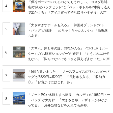
「保冷ポーチついてるのとてもうれしい」 コメダ珈琲
4
店の“限定バッグセット”に「ペットボトルを2本突っ込ん
で出かける」「アイス買って持ち帰りやすそう」の声
「大きすぎずボトルも入る」 韓国発ブランドの“トー
5
トバッグ”が好評 「めちゃくちゃかわいい」「高級感
もある」
「スマホ、家と車の鍵、財布が入る」 PORTER（ポー
6
ター）の“お財布ショルダー”が好評！ 「もうこれ以外使
えない」「悩んでないでさっさと買えばよかった」の声
「5個も買いました」 ノースフェイスの“ショルダーバ
7
ッグ”が6820円→5290円 「長財布も入る」「収納力
◎」「お出かけにはこれ一択」
「ノートPCや水筒もすっぽり」 カルディの“1980円トー
8
トバッグ”が大好評 「大きさと形、デザインが神がか
ってる」「お弁当箱などを入れても余裕」