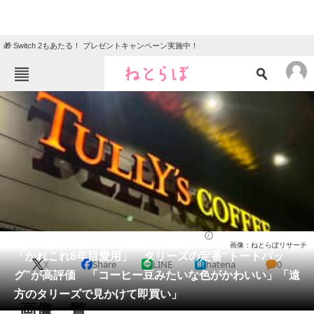
🎁 Switch 2もあたる！ プレゼントキャンペーン実施中！
ねとらぼメニュー
TOP
ニュース
エンタメ
クイズ
グルメ
地域
住まい
教育・育児
動物
リサーチ
バッグ
2026/05/30 16:10（公開）
画像：ねとらぼリサーチ
会員記事
「かれこれ8年目愛用」 タリーズの定番“トートバッ
X
Share
LINE
hatena
0
グ”が高評価 「コーヒー豆みたいな色がかわいい」「遠
メディア
方のタリーズで見かけて即買い」
画像一覧
注目記事を集めた総合ページ