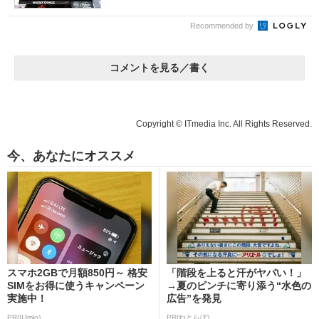
Recommended by
コメントを見る／書く
Copyright © ITmedia Inc. All Rights Reserved.
今、あなたにオススメ
スマホ2GBで月額850円～ 格安
「階段を上ると汗がヤバい！」
SIMをお得に使うキャンペーン
→夏のピンチに寄り添う“水色の
実施中！
広告”を発見
PR(IIJmio)
PR(ねとらぼ)