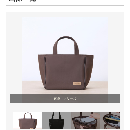
ITの今と未来を見通す
スマホと通信の最新トレンド
進化するPCとデバイスの未来
好きが集まる 比べて選べる
ビジネスと働き方のヒント
AI活用のいまが分かる
企業ITのトレンドを詳説
画像：タリーズ
経営リーダーのコミュニティ
マーケ×ITの今がよく分かる
ITエンジニア向け専門サイト