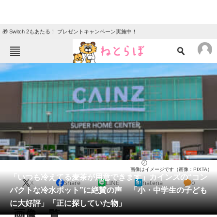
🎁 Switch 2もあたる！ プレゼントキャンペーン実施中！
ねとらぼメニュー
TOP
ニュース
エンタメ
クイズ
グルメ
地域
住まい
教育・育児
動物
リサーチ
ライフ
2026/05/28 12:30（公開）
画像はイメージです（画像：PIXTA）
会員記事
「いつも冷えてる麦茶が用意できます」カインズの“コン
X
Share
LINE
hatena
0
パクトな冷水ポット”に絶賛の声 「小・中学生の子ども
メディア
に大好評」「正に探していた物」
画像一覧
注目記事を集めた総合ページ