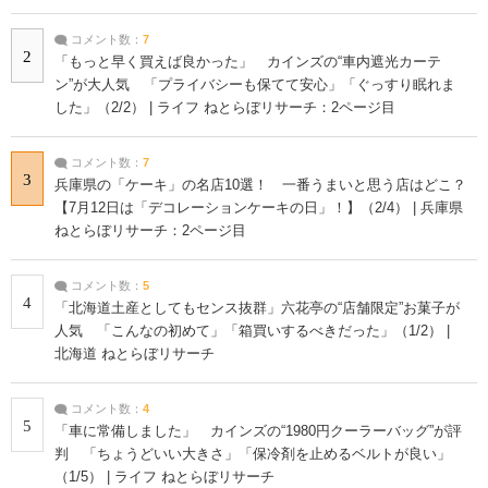
コメント数：
7
2
「もっと早く買えば良かった」 カインズの“車内遮光カーテ
ン”が大人気 「プライバシーも保てて安心」「ぐっすり眠れま
した」（2/2） | ライフ ねとらぼリサーチ：2ページ目
コメント数：
7
3
兵庫県の「ケーキ」の名店10選！ 一番うまいと思う店はどこ？
【7月12日は「デコレーションケーキの日」！】（2/4） | 兵庫県
ねとらぼリサーチ：2ページ目
コメント数：
5
4
「北海道土産としてもセンス抜群」六花亭の“店舗限定”お菓子が
人気 「こんなの初めて」「箱買いするべきだった」（1/2） |
北海道 ねとらぼリサーチ
コメント数：
4
5
「車に常備しました」 カインズの“1980円クーラーバッグ”が評
判 「ちょうどいい大きさ」「保冷剤を止めるベルトが良い」
（1/5） | ライフ ねとらぼリサーチ