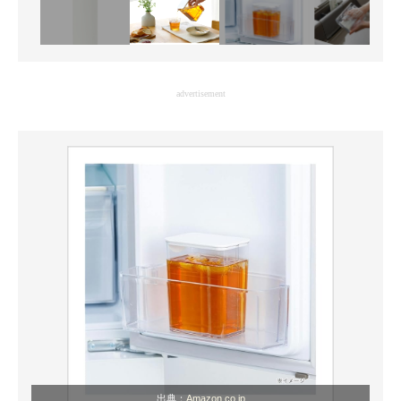
advertisement
出典：
Amazon.co.jp