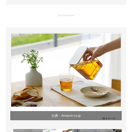
企業向けIT製品の総合サイト
advertisement
IT製品の技術・比較・事例
製造業のIT導入・活用を支援
モノづくり技術者専門サイト
エレクトロニクス専門サイト
電子設計の基本と応用
エネルギーの専門メディア
建設×テクノロジーの最前線
ちょっと気になるネットの話題
出典：
Amazon.co.jp