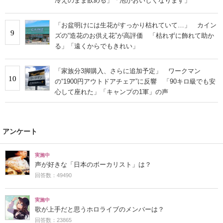
冷えのまま飲める」「泡がおいしくなります」
「お盆明けには生花がすっかり枯れていて…」 カイン
9
ズの“造花のお供え花”が高評価 「枯れずに飾れて助か
る」「遠くからでもきれい」
「家族分3脚購入、さらに追加予定」 ワークマン
10
の“1900円アウトドアチェア”に反響 「90キロ級でも安
心して座れた」「キャンプの1軍」の声
アンケート
実施中
声が好きな「日本のボーカリスト」は？
回答数：49490
実施中
歌が上手だと思うホロライブのメンバーは？
回答数：23865