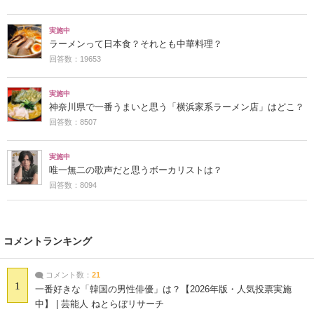
実施中
ラーメンって日本食？それとも中華料理？
回答数：19653
実施中
神奈川県で一番うまいと思う「横浜家系ラーメン店」はどこ？
回答数：8507
実施中
唯一無二の歌声だと思うボーカリストは？
回答数：8094
コメントランキング
コメント数：
21
1
一番好きな「韓国の男性俳優」は？【2026年版・人気投票実施
中】 | 芸能人 ねとらぼリサーチ