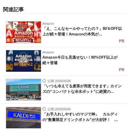
関連記事
Amazon
「え、こんなセールやってたの？」80％OFF以
上が続々登場！Amazonの本気が...
PR
Amazon
Amazon今日も見逃せない！80%OFF以上が
続々登場
PR
公開 2026/05/28
「いつも冷えてる麦茶が用意できます」カイン
ズの“コンパクトな冷水ポット”に絶賛の...
公開 2026/05/04
「お手入れしやすいのマジで神」 カルディ
の“数量限定ドリンクボトル”が大好評！ ...