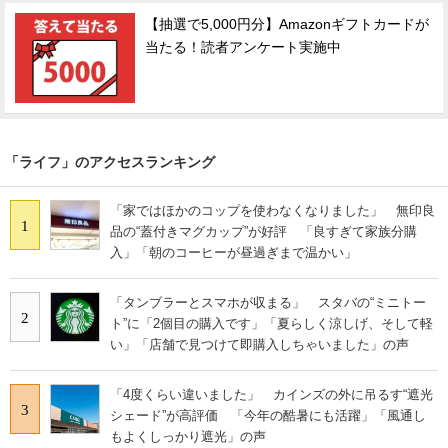
【抽選で5,000円分】Amazonギフトカードが
当たる！読者アンケート実施中
「ライフ」のアクセスランキング
「家ではほかのコップを使わなくなりました」 無印良
1
品の“蓋付きマグカップ”が好評 「良すぎて家族分購
入」「朝のコーヒーが昼過ぎまで温かい」
「タンブラーとスマホが収まる」 スタバの“ミニトー
2
ト”に「2個目の購入です」「夏らしく涼しげ、そして軽
い」「店舗で見つけて即購入しちゃいました」の声
「4度くらい違いました」 カインズの外に吊るす“遮光
3
シェード”が高評価 「今年の酷暑にも活躍」「風通し
もよくしっかり遮光」の声