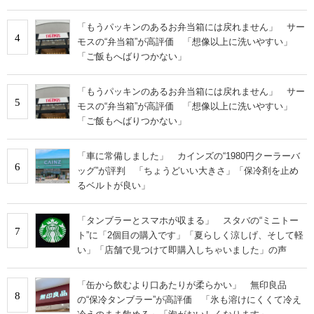
「もうパッキンのあるお弁当箱には戻れません」 サー
4
モスの“弁当箱”が高評価 「想像以上に洗いやすい」
「ご飯もへばりつかない」
「もうパッキンのあるお弁当箱には戻れません」 サー
5
モスの“弁当箱”が高評価 「想像以上に洗いやすい」
「ご飯もへばりつかない」
「車に常備しました」 カインズの“1980円クーラーバ
6
ッグ”が評判 「ちょうどいい大きさ」「保冷剤を止め
るベルトが良い」
「タンブラーとスマホが収まる」 スタバの“ミニトー
7
ト”に「2個目の購入です」「夏らしく涼しげ、そして軽
い」「店舗で見つけて即購入しちゃいました」の声
「缶から飲むより口あたりが柔らかい」 無印良品
8
の“保冷タンブラー”が高評価 「氷も溶けにくくて冷え