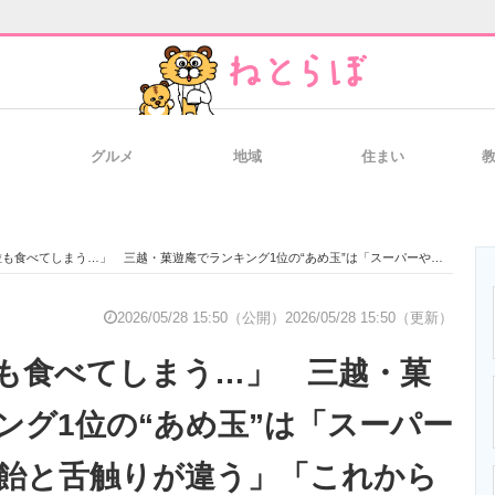
グルメ
地域
住まい
と未来を見通す
スマホと通信の最新トレンド
進化するPCとデ
てしまう…」 三越・菓遊庵でランキング1位の“あめ玉”は「スーパーやコンビニの飴と舌触りが違う」「これからの季節おススメ」
のいまが分かる
企業ITのトレンドを詳説
経営リーダーの
2026/05/28 15:50（公開）
2026/05/28 15:50（更新）
も食べてしまう…」 三越・菓
T製品の総合サイト
IT製品の技術・比較・事例
製造業のIT導入
ング1位の“あめ玉”は「スーパー
飴と舌触りが違う」「これから