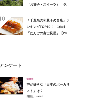
（お菓子・スイーツ）」ラン
キングTOP17！ 第1位は
10
「尾道プリン」【2026年最新
「千葉県の和菓子の名店」ラ
調査結果】
ンキングTOP10！ 1位は
「だんごの富士見屋」【2022
年10月版】
アンケート
実施中
声が好きな「日本のボーカリ
スト」は？
回答数：49465