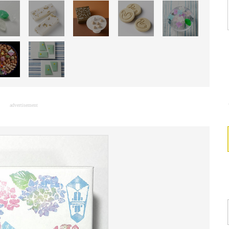
advertisement