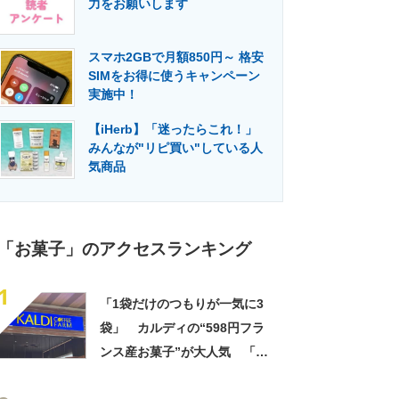
力をお願いします
門メディア
建設×テクノロジーの最前線
スマホ2GBで月額850円～ 格安
SIMをお得に使うキャンペーン
実施中！
【iHerb】「迷ったらこれ！」
みんなが"リピ買い"している人
気商品
「お菓子」のアクセスランキング
1
「1袋だけのつもりが一気に3
袋」 カルディの“598円フラ
ンス産お菓子”が大人気 「デ
パ地下スイーツに負けぬ美味