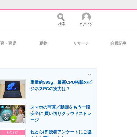
検索
ログイン
教育・育児
動物
リサーチ
会員記事
バイスの未来
好きが集まる 比べて選べる
- PR -
重量約999g、最新CPU搭載のビ
コミュニティ
マーケ×ITの今がよく分かる
ジネスPCの実力は？
スマホの写真／動画をもう一段
・活用を支援
安全に 買い切りクラウドストレ
ージ
ねとらぼ 読者アンケートにご協