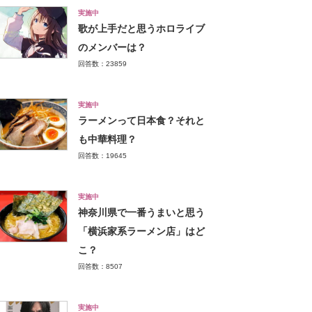
実施中
歌が上手だと思うホロライブ
のメンバーは？
回答数：23859
実施中
ラーメンって日本食？それと
も中華料理？
回答数：19645
実施中
神奈川県で一番うまいと思う
「横浜家系ラーメン店」はど
こ？
回答数：8507
実施中