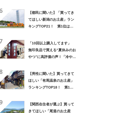
「笹だんご（田中屋本店）」
6
【2026年最新調査結果】
【都民に聞いた】「買ってき
てほしい新潟のお土産」ラン
キングTOP21！ 第1位は
「笹だんご（田中屋本店）」
7
【2026年最新調査結果】
「10回以上購入してます」
無印良品で買える“夏休みのお
やつ”に高評価の声！「冷やす
とガトーショコラみたい」
8
「少し温めるとフォンダンシ
【男性に聞いた】買ってきて
ョコラに」
ほしい「有馬温泉のお土産」
ランキングTOP18！ 第1位
は「有馬ロール（カフェ・
9
ド・ボウ）」【2026年最新調
【関西在住者が選ぶ】買って
査結果】
きてほしい「尾道のお土産