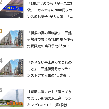
2
しさ」「飲み物の相棒にバッ
「1袋だけのつもりが一気に3
チリ」【実食レビュー】
袋」 カルディの“598円フラ
ンス産お菓子”が大人気 「デ
パ地下スイーツに負けぬ美味
3
しさ」「飲み物の相棒にバッ
「博多の夏の風物詩」 三越
チリ」【実食レビュー】
伊勢丹で買える“日向夏を使っ
た夏限定の鶴乃子”が人気！
「スッキリとした甘さの餡に
4
フワフワのマシュマロ」「柑
「外さない手土産ってこれの
橘系の酸っぱさとほろ苦さが
こと」 三越伊勢丹オンライ
おいしい」
ンストアで人気の“日光銘
菓”に集まった声！「軽い食感
5
とほんのりバター味」「いつ
【都民に聞いた】「買ってき
も1枚じゃ終われない」
てほしい新潟のお土産」ラン
キングTOP21！ 第1位は