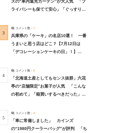
ズの“車内遮光カーテン”が大人気 「プ
ライバシーも保てて安心」「ぐっすり眠
れました」（2/2） | ライフ ねとらぼリ
サーチ：2ページ目
コメント数：
7
3
兵庫県の「ケーキ」の名店10選！ 一番
うまいと思う店はどこ？【7月12日は
「デコレーションケーキの日」！】
（2/4） | 兵庫県 ねとらぼリサーチ：2ペ
ージ目
コメント数：
5
4
「北海道土産としてもセンス抜群」六花
亭の“店舗限定”お菓子が人気 「こんな
の初めて」「箱買いするべきだった」
（1/2） | 北海道 ねとらぼリサーチ
コメント数：
4
5
「車に常備しました」 カインズ
の“1980円クーラーバッグ”が評判 「ち