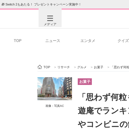
🎁 Switch 2もあたる！ プレゼントキャンペーン実施中！
メディア
TOP
ニュース
エンタメ
クイズ
注目記事を集めた総合ページ
ITの今
TOP
>
リサーチ
>
グルメ
>
お菓子
>
「思わず何粒も食べ
ビジネスと働き方のヒント
AI活用
お菓子
「思わず何粒
ITエンジニア向け専門サイト
企業向けI
画像：写真AC
遊庵でランキ
やコンビニの