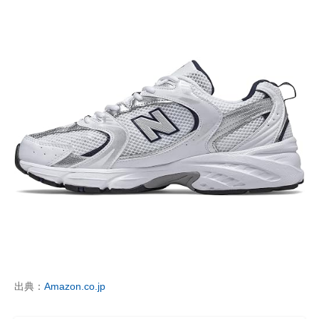
出典：
Amazon.co.jp