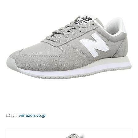
出典：
Amazon.co.jp