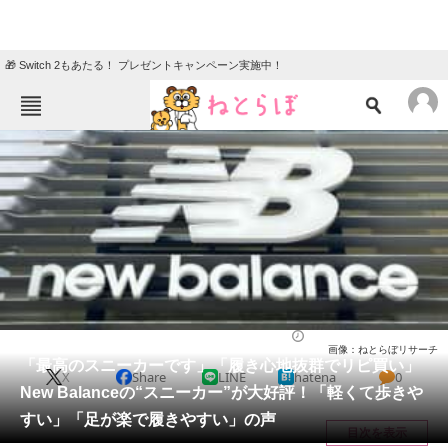
🎁 Switch 2もあたる！ プレゼントキャンペーン実施中！
ねとらぼメニュー
TOP
ニュース
エンタメ
クイズ
グルメ
地域
住まい
教育・育児
動物
リサーチ
シューズ
2026/05/28 21:15（公開）
画像：ねとらぼリサーチ
会員記事
「最高のスニーカーです」「履き心地抜群でリピ買い」
X
Share
LINE
hatena
0
New Balanceの“スニーカー”が大好評！「軽くて歩きや
メディア
すい」「足が楽で履きやすい」の声
目次を表示
注目記事を集めた総合ページ