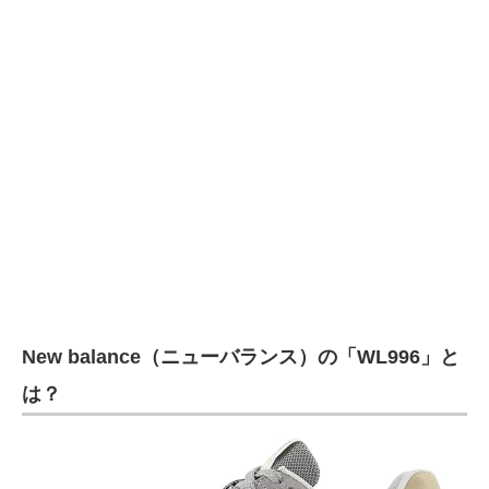
企業向けIT製品の総合サイト
IT製品の技術・比較・事例
製造業のIT導入・活用を支援
モノづくり技術者専門サイト
エレクトロニクス専門サイト
電子設計の基本と応用
エネルギーの専門メディア
New balance（ニューバランス）の「WL996」と
建設×テクノロジーの最前線
は？
ちょっと気になるネットの話題