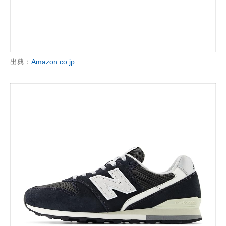
出典：
Amazon.co.jp