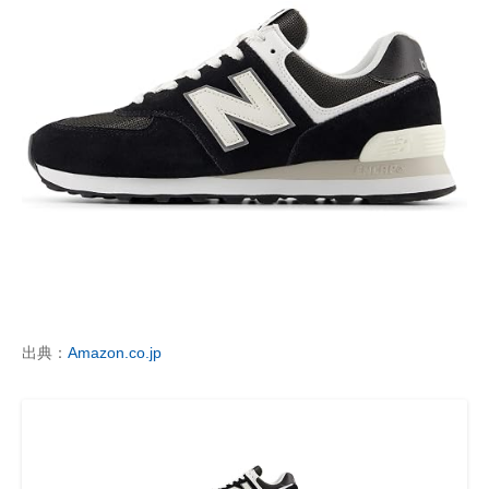
出典：
Amazon.co.jp