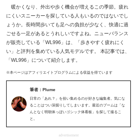
暖かくなり、外出や歩く機会が増えるこの季節。疲れ
ITの今と未来を見通す
にくいスニーカーを探している人もいるのではないでし
ょうか。長時間歩いても足への負担が少なく、快適に過
スマホと通信の最新トレンド
ごせる一足があるとうれしいですよね。ニューバランス
進化するPCとデバイスの未来
が販売している「WL996」は、「歩きやすく疲れにく
い」と評判を集めている人気モデルです。 本記事では、
好きが集まる 比べて選べる
「WL996」について紹介します。
ビジネスと働き方のヒント
※本ページはアフィリエイトプログラムによる収益を得ています
AI活用のいまが分かる
筆者：Plume
企業ITのトレンドを詳説
日常の「あれ？」を拾い集めるのが好きな編集者。気にな
経営リーダーのコミュニティ
ることはつい深掘りしてしまいます。最近のブームは「な
んとなく明朝体っぽいゴシック体看板」を探して撮るこ
マーケ×ITの今がよく分かる
と。
ITエンジニア向け専門サイト
advertisement