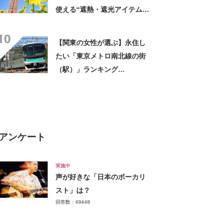
使える“遮熱・遮光アイテム”3
選 「真夏の部屋の温度が下
10
がりました」
【関東の女性が選ぶ】永住し
たい「東京メトロ南北線の街
（駅）」ランキング
TOP19！ 第1位は「麻布十
番」【2026年最新調査結果】
アンケート
実施中
声が好きな「日本のボーカリ
スト」は？
回答数：49448