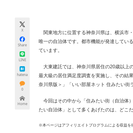
モノづくり技術者専門サイト
エレクトロ
X
関東地方に位置する神奈川県は、横浜市・
ちょっと気になるネットの話題
唯一の自治体です。都市機能が発達してい
Share
ています。
LINE
大東建託では、神奈川県居住の20歳以上の男
hatena
最大級の居住満足度調査を実施し、その結果
奈川県版＞」「いい部屋ネット 住みたい街
0
今回はその中から「住みたい街（自治体）
Home
たい自治体」として多くあげたのは、どこ
※本ページはアフィリエイトプログラムによる収益を