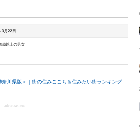
～3月22日
0歳以上の男女
神奈川県版＞｜街の住みここち＆住みたい街ランキング
advertisement