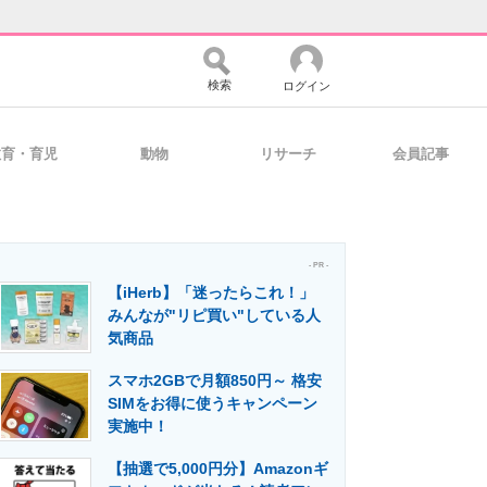
検索
ログイン
教育・育児
動物
リサーチ
会員記事
バイスの未来
好きが集まる 比べて選べる
- PR -
【iHerb】「迷ったらこれ！」
コミュニティ
マーケ×ITの今がよく分かる
みんなが"リピ買い"している人
気商品
スマホ2GBで月額850円～ 格安
・活用を支援
SIMをお得に使うキャンペーン
実施中！
【抽選で5,000円分】Amazonギ