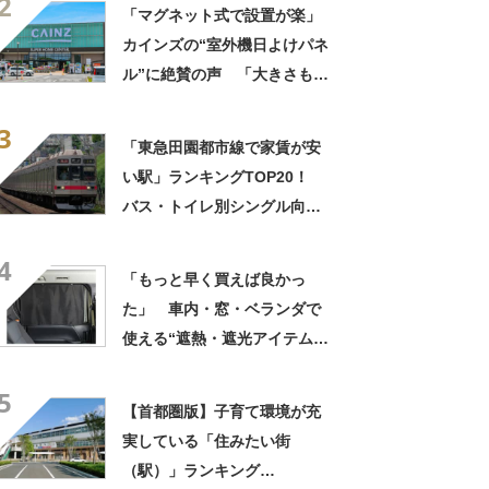
2
としっかりしている」
「マグネット式で設置が楽」
カインズの“室外機日よけパネ
ル”に絶賛の声 「大きさもあ
って見た目もスッキリ」「割
3
としっかりしている」
「東急田園都市線で家賃が安
い駅」ランキングTOP20！
バス・トイレ別シングル向け
物件の1位は「田奈」【2023
4
年7月版／LIFULL HOME'S】
「もっと早く買えば良かっ
た」 車内・窓・ベランダで
使える“遮熱・遮光アイテム”3
選 「真夏の部屋の温度が下
5
がりました」
【首都圏版】子育て環境が充
実している「住みたい街
（駅）」ランキング