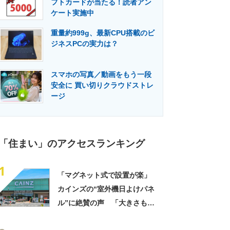
フトカードが当たる！読者アン
門メディア
建設×テクノロジーの最前線
ケート実施中
重量約999g、最新CPU搭載のビ
ジネスPCの実力は？
スマホの写真／動画をもう一段
安全に 買い切りクラウドストレ
ージ
「住まい」のアクセスランキング
1
「マグネット式で設置が楽」
カインズの“室外機日よけパネ
ル”に絶賛の声 「大きさもあ
って見た目もスッキリ」「割