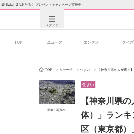
🎁 Switch 2もあたる！ プレゼントキャンペーン実施中！
メディア
TOP
ニュース
エンタメ
クイズ
注目記事を集めた総合ページ
ITの今
TOP
>
リサーチ
>
住まい
>
【神奈川県の人が選ぶ】「住み
ビジネスと働き方のヒント
AI活用
住まい
【神奈川県の
ITエンジニア向け専門サイト
企業向けI
画像：写真AC
体）」ランキ
区（東京都）