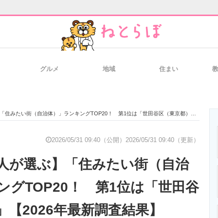
グルメ
地域
住まい
と未来を見通す
スマホと通信の最新トレンド
進化するPCとデ
たい街（自治体）」ランキングTOP20！ 第1位は「世田谷区（東京都）」【2026年最新調査結果】
のいまが分かる
企業ITのトレンドを詳説
経営リーダーの
2026/05/31 09:40（公開）
2026/05/31 09:40（更新）
人が選ぶ】「住みたい街（自治
T製品の総合サイト
IT製品の技術・比較・事例
製造業のIT導入
ングTOP20！ 第1位は「世田谷
」【2026年最新調査結果】