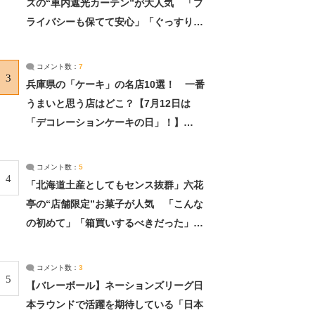
ズの“車内遮光カーテン”が大人気 「プ
ライバシーも保てて安心」「ぐっすり眠
れました」（2/2） | ライフ ねとらぼリ
サーチ：2ページ目
コメント数：
7
3
兵庫県の「ケーキ」の名店10選！ 一番
うまいと思う店はどこ？【7月12日は
「デコレーションケーキの日」！】
（2/4） | 兵庫県 ねとらぼリサーチ：2ペ
ージ目
コメント数：
5
4
「北海道土産としてもセンス抜群」六花
亭の“店舗限定”お菓子が人気 「こんな
の初めて」「箱買いするべきだった」
（1/2） | 北海道 ねとらぼリサーチ
コメント数：
3
5
【バレーボール】ネーションズリーグ日
本ラウンドで活躍を期待している「日本