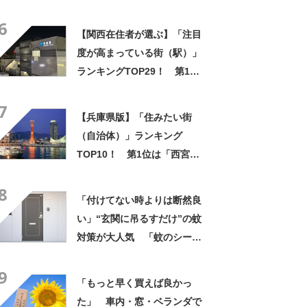
TOP11！ 第1位は「流山お
6
おたかの森」【2026年最新調
【関西在住者が選ぶ】「注目
査結果】
度が高まっている街（駅）」
ランキングTOP29！ 第1位
は「尼崎〈JR〉（JR東海道本
7
線）」【2025年最新調査結
【兵庫県版】「住みたい街
果】
（自治体）」ランキング
TOP10！ 第1位は「西宮
市」【2026年最新調査結果】
8
「付けてない時よりは断然良
い」“玄関に吊るすだけ”の蚊
対策が大人気 「蚊のシーズ
ンはこれ一択」「毎年買って
9
ます」
「もっと早く買えば良かっ
た」 車内・窓・ベランダで