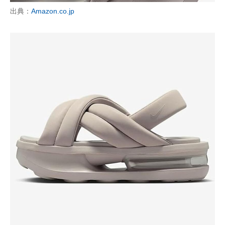
出典：
Amazon.co.jp