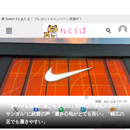
🎁 Switch 2もあたる！ プレゼントキャンペーン実施中！
ねとらぼメニュー
TOP
ニュース
エンタメ
クイズ
グルメ
地域
住まい
教育・育児
動物
リサーチ
シューズ
2026/05/31 16:00（公開）
画像：ねとらぼリサーチ
会員記事
「旅行中も快適に過ごせました」NIKEの“厚底スポーツ
X
Share
LINE
hatena
0
サンダル”に絶賛の声「履き心地がとても良い」「幅広の
メディア
足でも履きやすい」
目次を表示
注目記事を集めた総合ページ