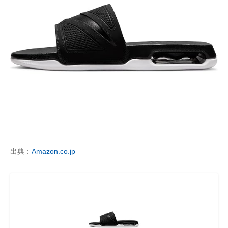
出典：
Amazon.co.jp