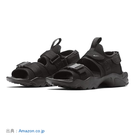
出典：
Amazon.co.jp