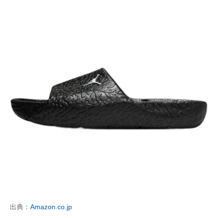
出典：
Amazon.co.jp