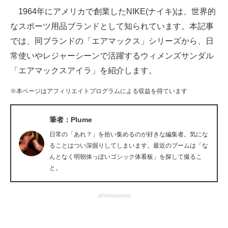
1964年にアメリカで創業したNIKE(ナイキ)は、世界的
ITの今と未来を見通す
なスポーツ用品ブランドとして知られています。本記事
では、同ブランドの「エアマックス」シリーズから、日
スマホと通信の最新トレンド
常使いやレジャーシーンで活躍するウィメンズサンダル
進化するPCとデバイスの未来
「エアマックスアイラ」を紹介します。
好きが集まる 比べて選べる
※本ページはアフィリエイトプログラムによる収益を得ています
ビジネスと働き方のヒント
筆者：Plume
AI活用のいまが分かる
日常の「あれ？」を拾い集めるのが好きな編集者。気にな
ることはつい深掘りしてしまいます。最近のブームは「な
企業ITのトレンドを詳説
んとなく明朝体っぽいゴシック体看板」を探して撮るこ
と。
経営リーダーのコミュニティ
advertisement
マーケ×ITの今がよく分かる
ITエンジニア向け専門サイト