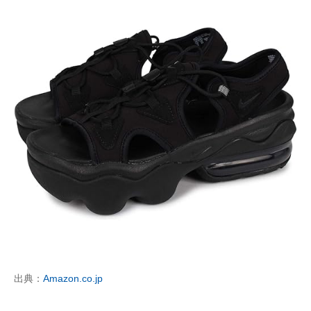
出典：
Amazon.co.jp