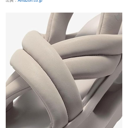
出典：
Amazon.co.jp