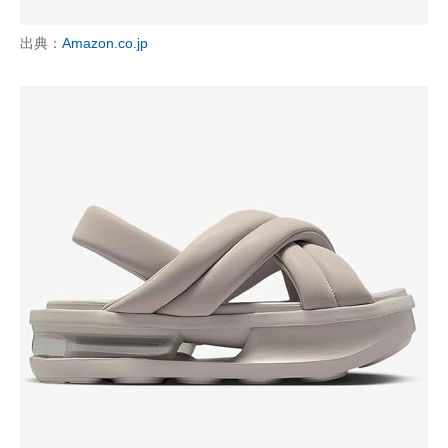
出典：
Amazon.co.jp