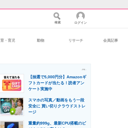
検索
ログイン
教育・育児
動物
リサーチ
会員記事
バイスの未来
好きが集まる 比べて選べる
- PR -
【抽選で5,000円分】Amazonギ
コミュニティ
マーケ×ITの今がよく分かる
フトカードが当たる！読者アン
ケート実施中
スマホの写真／動画をもう一段
・活用を支援
安全に 買い切りクラウドストレ
ージ
重量約999g、最新CPU搭載のビ