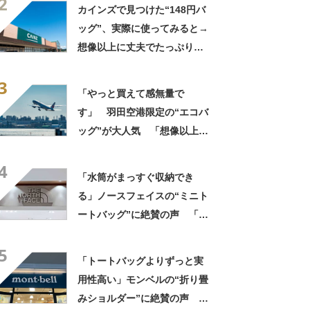
2
ッグ”が大好評 「小さいハン
カインズで見つけた“148円バ
カチも入る」「軽くて旅行で
ッグ”、実際に使ってみると→
も活躍します
想像以上に丈夫でたっぷり入
る！ 「友人へのプレゼント
3
に4つ購入」という人も【使用
「やっと買えて感無量で
レビュー】
す」 羽田空港限定の“エコバ
ッグ”が大人気 「想像以上に
便利でした」「伊勢丹柄がお
4
しゃれで、使うたびに気分が
「水筒がまっすぐ収納でき
上がります」
る」ノースフェイスの“ミニト
ートバッグ”に絶賛の声 「と
にかく丈夫」「欲しかった機
5
能が全てそろっている」
「トートバッグよりずっと実
用性高い」モンベルの“折り畳
みショルダー”に絶賛の声