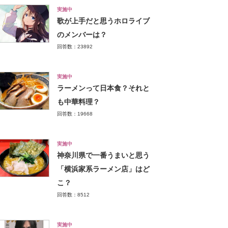
実施中
歌が上手だと思うホロライブ
のメンバーは？
回答数：23892
実施中
ラーメンって日本食？それと
も中華料理？
回答数：19668
実施中
神奈川県で一番うまいと思う
「横浜家系ラーメン店」はど
こ？
回答数：8512
実施中