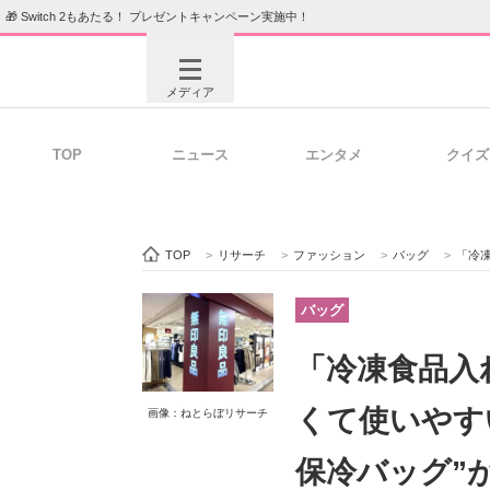
🎁 Switch 2もあたる！ プレゼントキャンペーン実施中！
メディア
TOP
ニュース
エンタメ
クイズ
注目記事を集めた総合ページ
ITの今
TOP
>
リサーチ
>
ファッション
>
バッグ
>
「冷凍食品入
ビジネスと働き方のヒント
AI活用
バッグ
「冷凍食品入
ITエンジニア向け専門サイト
企業向けI
くて使いやす
画像：ねとらぼリサーチ
保冷バッグ”