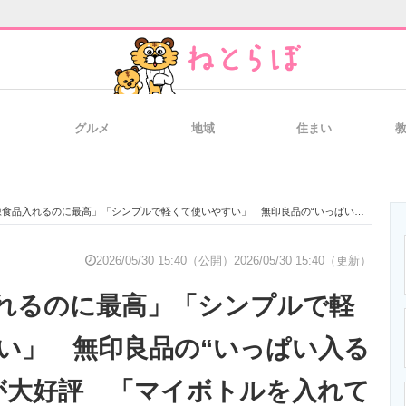
グルメ
地域
住まい
と未来を見通す
スマホと通信の最新トレンド
進化するPCとデ
れるのに最高」「シンプルで軽くて使いやすい」 無印良品の“いっぱい入る保冷バッグ”が大好評 「マイボトルを入れても余裕がある」「作りがしっかりしてて大容量」
のいまが分かる
企業ITのトレンドを詳説
経営リーダーの
2026/05/30 15:40（公開）
2026/05/30 15:40（更新）
れるのに最高」「シンプルで軽
T製品の総合サイト
IT製品の技術・比較・事例
製造業のIT導入
い」 無印良品の“いっぱい入る
が大好評 「マイボトルを入れて