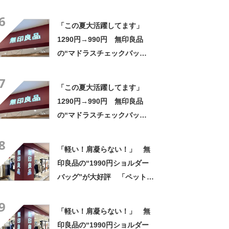
「荷物がいっぱい入る」「肩
6
こりには最高に軽くて良い」
「この夏大活躍してます」
1290円→990円 無印良品
の“マドラスチェックバッ
グ”がお得！ 「色んな人に褒
7
められます」「シンプルな服
「この夏大活躍してます」
装の差し色に」
1290円→990円 無印良品
の“マドラスチェックバッ
グ”がお得！ 「色んな人に褒
8
められます」「シンプルな服
「軽い！肩凝らない！」 無
装の差し色に」
印良品の“1990円ショルダー
バッグ”が大好評 「ペットボ
トルも入る」「旅行用のサブ
9
バックに最適」の声
「軽い！肩凝らない！」 無
印良品の“1990円ショルダー