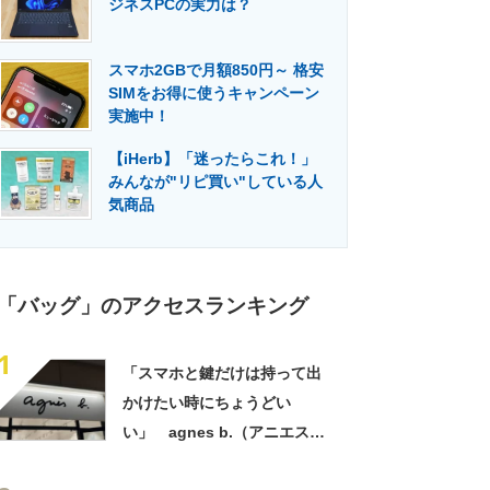
ジネスPCの実力は？
門メディア
建設×テクノロジーの最前線
スマホ2GBで月額850円～ 格安
SIMをお得に使うキャンペーン
実施中！
【iHerb】「迷ったらこれ！」
みんなが"リピ買い"している人
気商品
「バッグ」のアクセスランキング
1
「スマホと鍵だけは持って出
かけたい時にちょうどい
い」 agnes b.（アニエスべ
ー）の“ミニミニショルダーバ