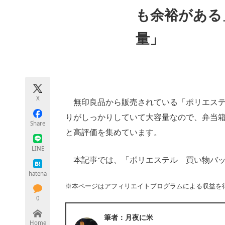
モノづくり技術者専門サイト
エレクトロ
も余裕がある
量」
ちょっと気になるネットの話題
X
無印良品から販売されている「ポリエステ
りがしっかりしていて大容量なので、弁当
Share
と高評価を集めています。
LINE
本記事では、「ポリエステル 買い物バッ
hatena
※本ページはアフィリエイトプログラムによる収益を
0
筆者：月夜に米
Home