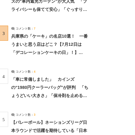
ズの“車内遮光カーテン”が大人気 「プ
ライバシーも保てて安心」「ぐっすり眠
れました」（2/2） | ライフ ねとらぼリ
サーチ：2ページ目
コメント数：
7
3
兵庫県の「ケーキ」の名店10選！ 一番
うまいと思う店はどこ？【7月12日は
「デコレーションケーキの日」！】
（2/4） | 兵庫県 ねとらぼリサーチ：2ペ
ージ目
コメント数：
4
4
「車に常備しました」 カインズ
の“1980円クーラーバッグ”が評判 「ち
ょうどいい大きさ」「保冷剤を止めるベ
ルトが良い」（1/5） | ライフ ねとらぼ
リサーチ
コメント数：
3
5
【バレーボール】ネーションズリーグ日
本ラウンドで活躍を期待している「日本