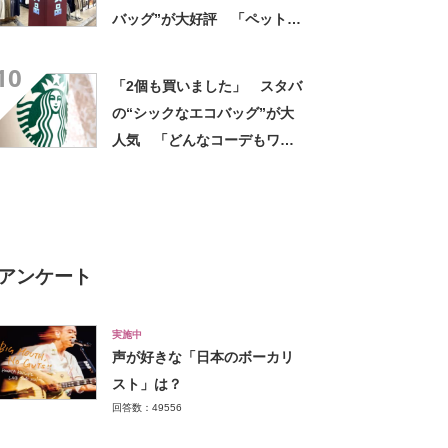
バッグ”が大好評 「ペットボ
トルも入る」「旅行用のサブ
10
バックに最適」の声
「2個も買いました」 スタバ
の“シックなエコバッグ”が大
人気 「どんなコーデもワン
ランク上に変身」「マグカッ
プ型のポーチも可愛い」「た
くさん入れても肩が痛くなら
ない」
アンケート
実施中
声が好きな「日本のボーカリ
スト」は？
回答数：49556