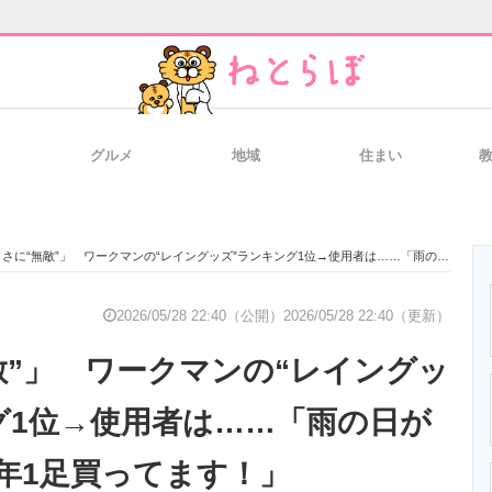
グルメ
地域
住まい
と未来を見通す
スマホと通信の最新トレンド
進化するPCとデ
さに“無敵”」 ワークマンの“レイングッズ”ランキング1位→使用者は……「雨の日が楽しみ」「毎年1足買ってます！」
のいまが分かる
企業ITのトレンドを詳説
経営リーダーの
2026/05/28 22:40（公開）
2026/05/28 22:40（更新）
敵”」 ワークマンの“レイングッ
T製品の総合サイト
IT製品の技術・比較・事例
製造業のIT導入
グ1位→使用者は……「雨の日が
年1足買ってます！」