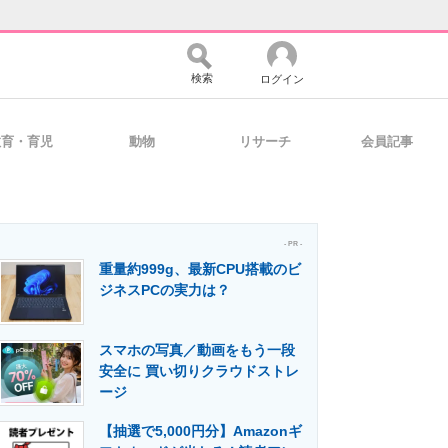
検索
ログイン
教育・育児
動物
リサーチ
会員記事
バイスの未来
好きが集まる 比べて選べる
- PR -
重量約999g、最新CPU搭載のビ
コミュニティ
マーケ×ITの今がよく分かる
ジネスPCの実力は？
スマホの写真／動画をもう一段
・活用を支援
安全に 買い切りクラウドストレ
ージ
【抽選で5,000円分】Amazonギ