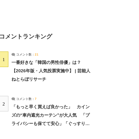
コメントランキング
コメント数：
21
1
一番好きな「韓国の男性俳優」は？
【2026年版・人気投票実施中】 | 芸能人
ねとらぼリサーチ
コメント数：
7
2
「もっと早く買えば良かった」 カイン
ズの“車内遮光カーテン”が大人気 「プ
ライバシーも保てて安心」「ぐっすり眠
れました」（2/2） | ライフ ねとらぼリ