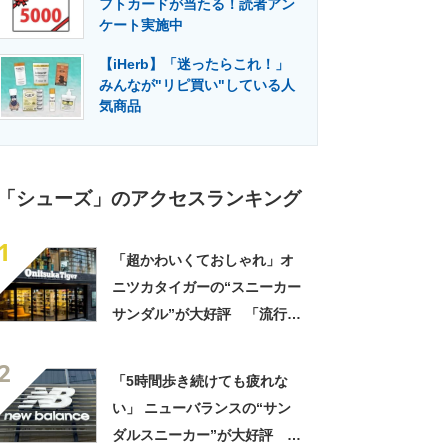
フトカードが当たる！読者アン
門メディア
建設×テクノロジーの最前線
ケート実施中
【iHerb】「迷ったらこれ！」
みんなが"リピ買い"している人
気商品
「シューズ」のアクセスランキング
1
「超かわいくておしゃれ」オ
ニツカタイガーの“スニーカー
サンダル”が大好評 「流行り
すぎないでほしい」「最高の
2
スニサン」「高級感も◎」
「5時間歩き続けても疲れな
「フェス用に購入」
い」 ニューバランスの“サン
ダルスニーカー”が大好評