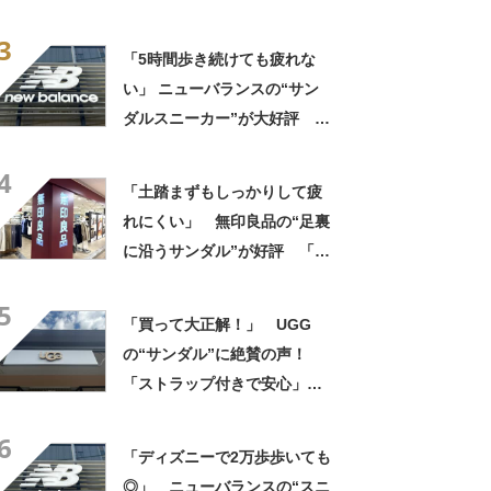
「スニーカーより涼しく快
3
適」「今までの中で一番足が
「5時間歩き続けても疲れな
楽です」
い」 ニューバランスの“サン
ダルスニーカー”が大好評
「スニーカーより涼しく快
4
適」「今までの中で一番足が
「土踏まずもしっかりして疲
楽です」
れにくい」 無印良品の“足裏
に沿うサンダル”が好評 「履
き心地が良い」「出しっぱな
5
しでも悪目立ちしません」の
「買って大正解！」 UGG
声
の“サンダル”に絶賛の声！
「ストラップ付きで安心」
「落ち着いたきれいな色」
6
「ディズニーで2万歩歩いても
◎」 ニューバランスの“スニ