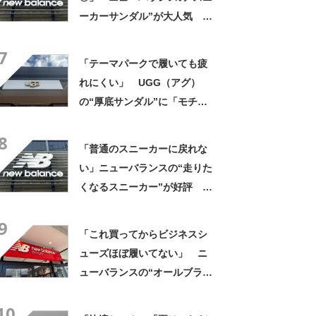
ーカーサンダル”が大人気
「歴代最高」「軽くてクッシ
7
ョンが効いてる」「見た目も
「テーマパークで履いても疲
スタイリッシュ」
れにくい」 UGG（アグ）
の“厚底サンダル”に「モチモ
チと柔らかい」「厚底で脚長
8
効果◎」「とても軽く歩きや
「普通のスニーカーに戻れな
すい！」の声
い」ニューバランスの“走りた
くなるスニーカー”が好評
「3足目」「雲の上を歩くよ
9
う」「自然と前に足が出る」
「これ買ってからビジネスシ
ューズほぼ履いてない」 ニ
ューバランスの“オールブラッ
ク防水スニーカー”が好評
10
「雨でも蒸れずに快適」「服