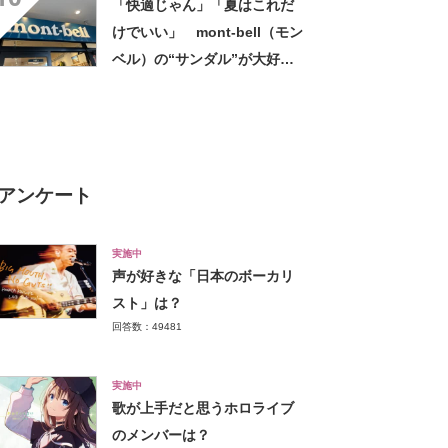
「快適じゃん」「夏はこれだ
を選ばないので重宝」などの
けでいい」 mont-bell（モン
声
ベル）の“サンダル”が大好
評 「クッションが効いて
る」「見た目かわいい」
アンケート
実施中
声が好きな「日本のボーカリ
スト」は？
回答数：49481
実施中
歌が上手だと思うホロライブ
のメンバーは？