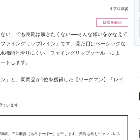
ニクス専門サイト
電子設計の基本と応用
エネルギーの専
アロ麻婆
目次を表示
ない、でも長靴は履きたくない──そんな願いをかなえて
「ファイングリップレイン」です。見た目はベーシックな
防水機能と滑りにくい「ファイングリップソール」によ
ポートします。
ン」と、同商品が1位を獲得した【ワークマン】「レイ
得ています
30歳。アロ麻婆（あろまーぼー）と申します。美容も食もジャンルレス