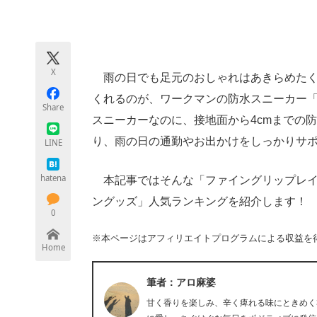
モノづくり技術者専門サイト
エレクトロ
X
雨の日でも足元のおしゃれはあきらめたく
ちょっと気になるネットの話題
くれるのが、ワークマンの防水スニーカー
Share
スニーカーなのに、接地面から4cmまでの
り、雨の日の通勤やお出かけをしっかりサ
LINE
hatena
本記事ではそんな「ファイングリップレイ
ングッズ」人気ランキングを紹介します！
0
※本ページはアフィリエイトプログラムによる収益を
Home
筆者：アロ麻婆
甘く香りを楽しみ、辛く痺れる味にときめく