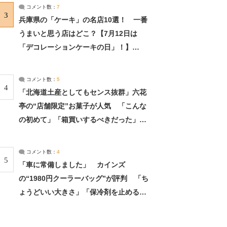
サーチ：2ページ目
コメント数：
7
3
兵庫県の「ケーキ」の名店10選！ 一番
うまいと思う店はどこ？【7月12日は
「デコレーションケーキの日」！】
（2/4） | 兵庫県 ねとらぼリサーチ：2ペ
ージ目
コメント数：
5
4
「北海道土産としてもセンス抜群」六花
亭の“店舗限定”お菓子が人気 「こんな
の初めて」「箱買いするべきだった」
（1/2） | 北海道 ねとらぼリサーチ
コメント数：
4
5
「車に常備しました」 カインズ
の“1980円クーラーバッグ”が評判 「ち
ょうどいい大きさ」「保冷剤を止めるベ
ルトが良い」（1/5） | ライフ ねとらぼ
リサーチ