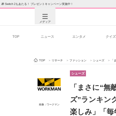
🎁 Switch 2もあたる！ プレゼントキャンペーン実施中！
メディア
TOP
ニュース
エンタメ
クイズ
注目記事を集めた総合ページ
ITの今
TOP
>
リサーチ
>
ファッション
>
シューズ
>
「ま
ビジネスと働き方のヒント
AI活用
シューズ
「まさに“無
ITエンジニア向け専門サイト
企業向けI
ズ”ランキン
画像：ワークマン
楽しみ」「毎