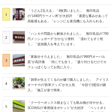
「うどん2玉入る」「4枚買いました」 無印良品
1
の“1490円ラーメン丼”が大好評 「適度な重みがあって
高級感もある」「レンジにも食洗機にも入れられる」
「ハンカチ問題から解放されました」 無印良品の“790
2
円メッシュポーチ”がかなり便利 「濡れてもすぐ乾
く」「追加購入を考えています」
「家族分そろえました」 無印良品の“990円オーバル
3
皿”が高評価 「何にでも合う」「盛り付けるだけでカ
フェっぽくなってお気に入り」
「雑草が生えてくるのが嫌で購入しました」 アイリス
4
オーヤマの“防草グッズ”が大人気 「今回で3度目の購
入」「施工が楽で簡単」
「クーラーボックス積まなくても飲み物が冷やせる」
5
3COINSの“車用保冷ポケット”が大好評 「ペットボト