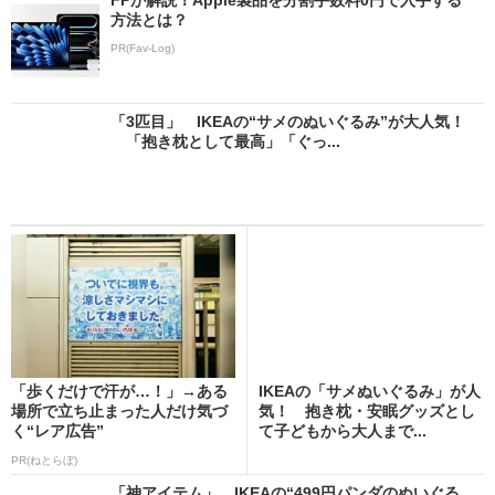
方法とは？
PR(Fav-Log)
「3匹目」 IKEAの“サメのぬいぐるみ”が大人気！
「抱き枕として最高」「ぐっ...
「歩くだけで汗が…！」→ある
IKEAの「サメぬいぐるみ」が人
場所で立ち止まった人だけ気づ
気！ 抱き枕・安眠グッズとし
く“レア広告”
て子どもから大人まで...
PR(ねとらぼ)
「神アイテム」 IKEAの“499円パンダのぬいぐる