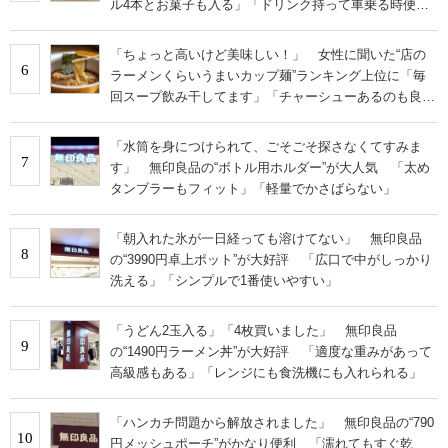
ル4本とお菓子も入る」「ドリンク持って車乗る時便
利」
「ちょっと高いけど美味しい！」 女性に聞いた“店の
6
ラーメンくらいうまいカップ麺”ランキング上位に「毎
回スープ飲み干してます」「チャーシューあるのも良
さ」の声
「水筒を身につけられて、ごそごそ探さなくてすみま
7
す」 無印良品の“ボトル用ホルダー”が大人気 「太め
タンブラーもフィット」「軽量でかさばらない」
「朝入れた氷が一日経っても溶けてない」 無印良品
8
の“3990円卓上ポット”が大好評 「広口で中がしっかり
洗える」「シンプルで1番使いやすい」
「うどん2玉入る」「4枚買いました」 無印良品
9
の“1490円ラーメン丼”が大好評 「適度な重みがあって
高級感もある」「レンジにも食洗機にも入れられる」
「ハンカチ問題から解放されました」 無印良品の“790
10
円メッシュポーチ”がかなり便利 「濡れてもすぐ乾