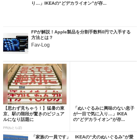
り…」IKEAの“どデカライオン”が存...
FPが解説！Apple製品を分割手数料0円で入手する
方法とは？
Fav-Log
【思わず見ちゃう！】猛暑の東
「ぬいぐるみに興味のない息子
京、駅の階段が驚きのビジュア
が一目で気に入り…」IKEA
ルになり話題に
の“どデカライオン”が存...
PR(ねとらぼ)
「家族の一員です」 IKEAの“犬のぬいぐるみ”が愛