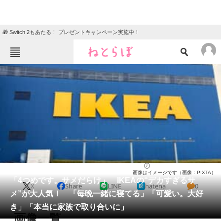
🎁 Switch 2もあたる！ プレゼントキャンペーン実施中！
ねとらぼメニュー
TOP
ニュース
エンタメ
クイズ
グルメ
地域
住まい
教育・育児
動物
リサーチ
ライフ
2026/05/30 22:00（公開）
画像はイメージです（画像：PIXTA）
会員記事
「4つめです。サメだらけ」 IKEAの“デカすぎるサ
X
Share
LINE
hatena
0
メ”が大人気！ 「毎晩一緒に寝てる」「可愛い。大好
メディア
き」「本当に家族で取り合いに」
画像一覧
注目記事を集めた総合ページ