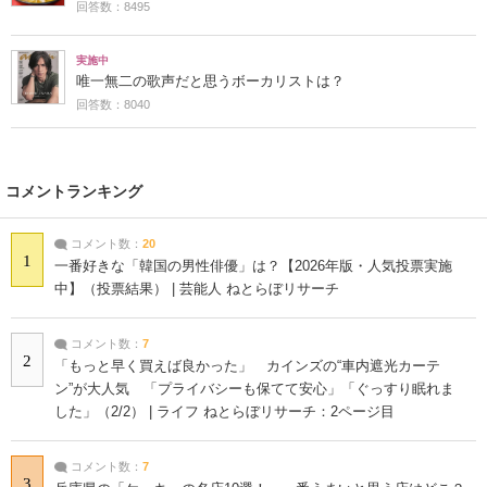
回答数：8495
実施中
唯一無二の歌声だと思うボーカリストは？
回答数：8040
コメントランキング
コメント数：
20
1
一番好きな「韓国の男性俳優」は？【2026年版・人気投票実施
中】（投票結果） | 芸能人 ねとらぼリサーチ
コメント数：
7
2
「もっと早く買えば良かった」 カインズの“車内遮光カーテ
ン”が大人気 「プライバシーも保てて安心」「ぐっすり眠れま
した」（2/2） | ライフ ねとらぼリサーチ：2ページ目
コメント数：
7
3