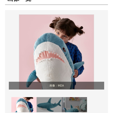
ITの今と未来を見通す
スマホと通信の最新トレンド
進化するPCとデバイスの未来
好きが集まる 比べて選べる
ビジネスと働き方のヒント
AI活用のいまが分かる
企業ITのトレンドを詳説
画像：IKEA
経営リーダーのコミュニティ
マーケ×ITの今がよく分かる
ITエンジニア向け専門サイト