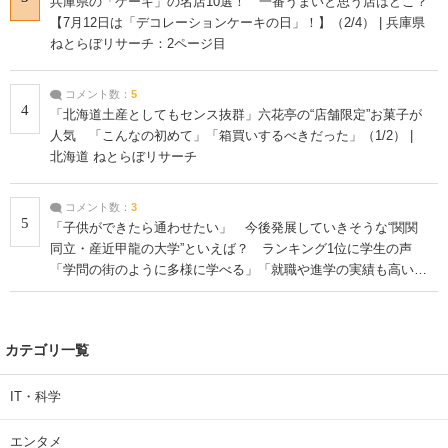
兵庫県の「ケーキ」の名店10選！ 一番うまいと思う店はどこ？
【7月12日は「デコレーションケーキの日」！】（2/4） | 兵庫県
ねとらぼリサーチ：2ページ目
コメント数：
5
4
「北海道土産としてもセンス抜群」六花亭の“店舗限定”お菓子が
人気 「こんなの初めて」「箱買いするべきだった」（1/2） |
北海道 ねとらぼリサーチ
コメント数：
3
5
「子供ができたら通わせたい」 今後発展していきそうな“関関
同立・産近甲龍の大学”といえば？ ランキング1位に学生の声
「学問の街のように多様に学べる」「就職や進学の実績も高い」
| 大学 ねとらぼリサーチ
カテゴリ一覧
IT・科学
エンタメ