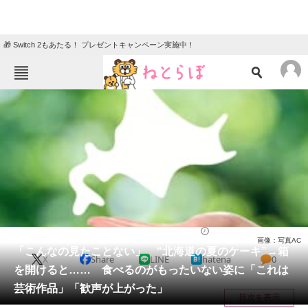
🎁 Switch 2もあたる！ プレゼントキャンペーン実施中！
ねとらぼメニュー
TOP
ニュース
エンタメ
クイズ
グルメ
地域
住まい
教育・育児
動物
リサーチ
北海道
2026/05/29 14:20（公開）
画像：写真AC
会員記事
「こんなの見たことない」 “北海道の夏のケーキ”→箱
X
Share
LINE
hatena
0
を開けると…… 食べるのがもったいない姿に「これは
メディア
芸術作品」「歓声が上がった」
目次を表示
注目記事を集めた総合ページ