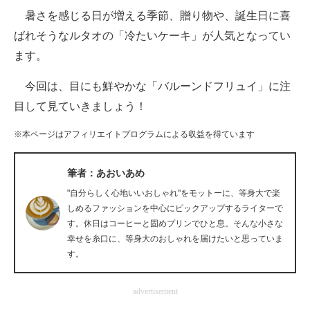
暑さを感じる日が増える季節、贈り物や、誕生日に喜
ITの今と未来を見通す
ばれそうなルタオの「冷たいケーキ」が人気となってい
ます。
スマホと通信の最新トレンド
今回は、目にも鮮やかな「バルーンドフリュイ」に注
進化するPCとデバイスの未来
目して見ていきましょう！
好きが集まる 比べて選べる
※本ページはアフィリエイトプログラムによる収益を得ています
ビジネスと働き方のヒント
筆者：あおいあめ
AI活用のいまが分かる
"自分らしく心地いいおしゃれ"をモットーに、等身大で楽
企業ITのトレンドを詳説
しめるファッションを中心にピックアップするライターで
す。休日はコーヒーと固めプリンでひと息。そんな小さな
経営リーダーのコミュニティ
幸せを糸口に、等身大のおしゃれを届けたいと思っていま
す。
マーケ×ITの今がよく分かる
advertisement
ITエンジニア向け専門サイト