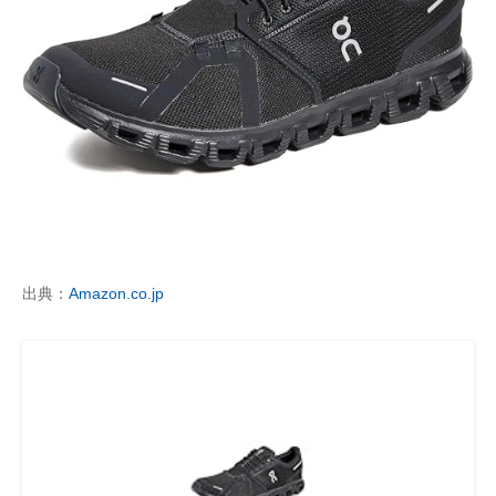
出典：
Amazon.co.jp