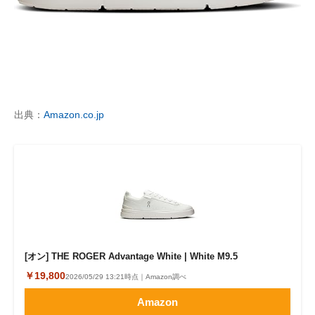
出典：
Amazon.co.jp
[オン] THE ROGER Advantage White | White M9.5
￥19,800
2026/05/29 13:21時点｜Amazon調べ
Amazon