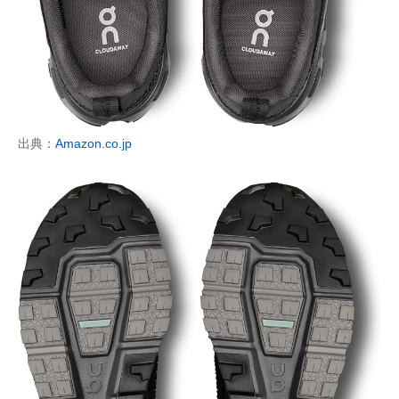
出典：
Amazon.co.jp