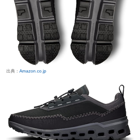
出典：
Amazon.co.jp