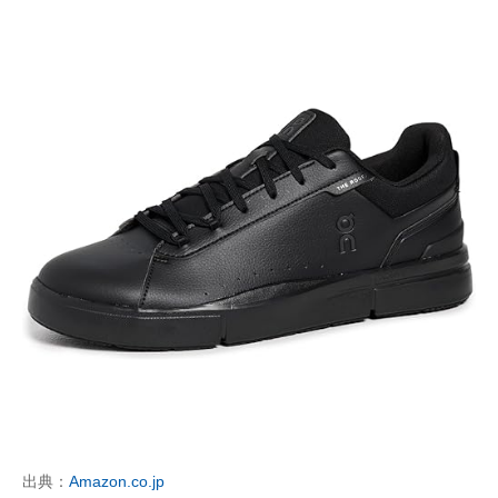
出典：
Amazon.co.jp