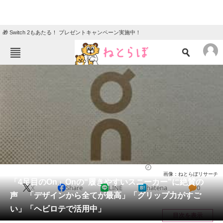
🎁 Switch 2もあたる！ プレゼントキャンペーン実施中！
ねとらぼメニュー
TOP
ニュース
エンタメ
クイズ
グルメ
地域
住まい
教育・育児
動物
リサーチ
シューズ
2026/05/29 18:50（公開）
画像：ねとらぼリサーチ
会員記事
「4足目のOn」Onの“履きやすいスニーカー”に絶賛の
X
Share
LINE
hatena
0
声 「デザインから全てが最高」「グリップ力がすご
メディア
い」「ヘビロテで活用中」
目次を表示
注目記事を集めた総合ページ