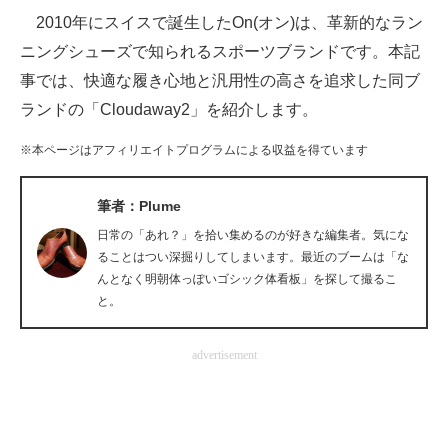
2010年にスイスで誕生したOn(オン)は、革新的なラン
ITの今と未来を見通す
ニングシューズで知られるスポーツブランドです。本記
事では、快適な履き心地と汎用性の高さを追求した同ブ
スマホと通信の最新トレンド
ランドの「Cloudaway2」を紹介します。
進化するPCとデバイスの未来
※本ページはアフィリエイトプログラムによる収益を得ています
好きが集まる 比べて選べる
筆者：Plume
ビジネスと働き方のヒント
日常の「あれ？」を拾い集めるのが好きな編集者。気にな
AI活用のいまが分かる
ることはつい深掘りしてしまいます。最近のブームは「な
んとなく明朝体っぽいゴシック体看板」を探して撮るこ
企業ITのトレンドを詳説
と。
経営リーダーのコミュニティ
advertisement
マーケ×ITの今がよく分かる
ITエンジニア向け専門サイト