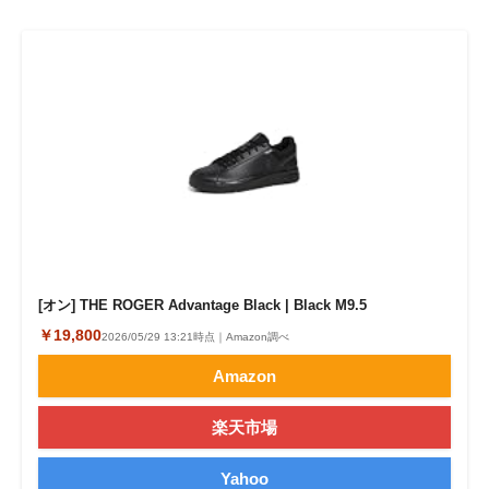
[オン] THE ROGER Advantage Black | Black M9.5
￥19,800
2026/05/29 13:21時点｜Amazon調べ
Amazon
楽天市場
Yahoo