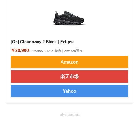
[On] Cloudaway 2 Black | Eclipse
￥20,900
2026/05/29 13:21時点｜Amazon調べ
Amazon
楽天市場
Yahoo
advertisement