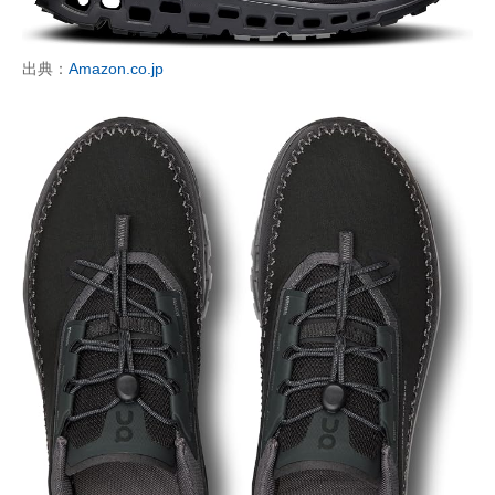
出典：
Amazon.co.jp