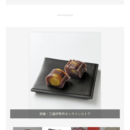
企業向けIT製品の総合サイト
advertisement
IT製品の技術・比較・事例
製造業のIT導入・活用を支援
モノづくり技術者専門サイト
エレクトロニクス専門サイト
電子設計の基本と応用
エネルギーの専門メディア
建設×テクノロジーの最前線
ちょっと気になるネットの話題
画像：三越伊勢丹オンラインストア