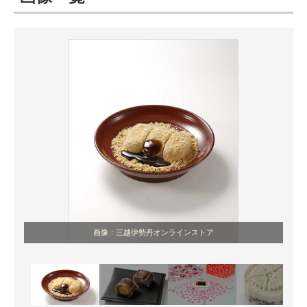
ITの今と未来を見通す
スマホと通信の最新トレンド
進化するPCとデバイスの未来
好きが集まる 比べて選べる
ビジネスと働き方のヒント
AI活用のいまが分かる
企業ITのトレンドを詳説
画像：三越伊勢丹オンラインストア
経営リーダーのコミュニティ
マーケ×ITの今がよく分かる
ITエンジニア向け専門サイト