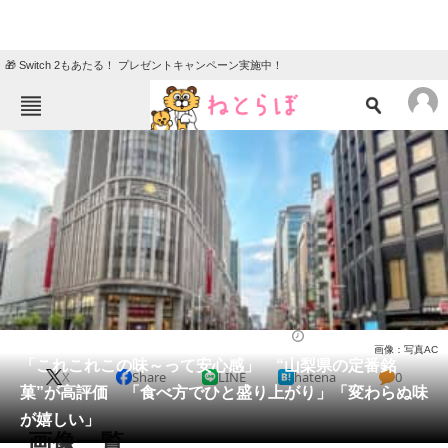
🎁 Switch 2もあたる！ プレゼントキャンペーン実施中！
ねとらぼメニュー
TOP
ニュース
エンタメ
クイズ
グルメ
地域
住まい
教育・育児
動物
リサーチ
山梨県
2026/05/29 17:40（公開）
画像：写真AC
会員記事
「これこれこの味～って安心感」 “山梨県の定番銘
X
Share
LINE
hatena
0
菓”が高評価 「食べ方でひと盛り上がり」「変わらぬ味
メディア
が嬉しい」
画像一覧
注目記事を集めた総合ページ