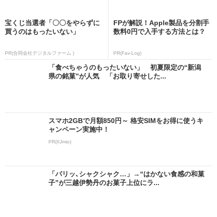
宝くじ当選者「〇〇をやらずに
FPが解説！Apple製品を分割手
買うのはもったいない」
数料0円で入手する方法とは？
PR(合同会社デジタルファーム )
PR(Fav-Log)
「食べちゃうのもったいない」 初夏限定の“新潟
県の銘菓”が人気 「お取り寄せした...
スマホ2GBで月額850円～ 格安SIMをお得に使うキ
ャンペーン実施中！
PR(IIJmio)
「パリッ､シャクシャク…」→“はかない食感の和菓
子”が三越伊勢丹のお菓子上位にラ...