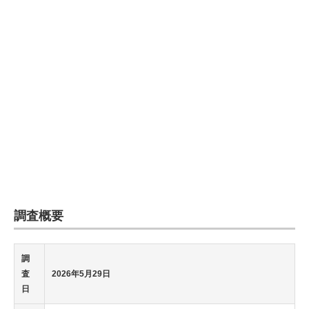
企業向けIT製品の総合サイト
IT製品の技術・比較・事例
製造業のIT導入・活用を支援
モノづくり技術者専門サイト
エレクトロニクス専門サイト
電子設計の基本と応用
エネルギーの専門メディア
調査概要
建設×テクノロジーの最前線
ちょっと気になるネットの話題
調
査
2026年5月29日
日