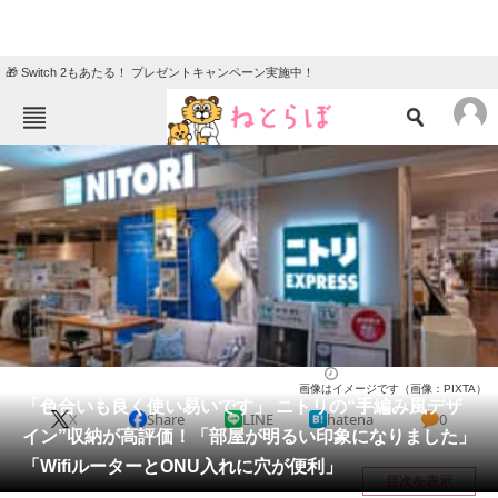
🎁 Switch 2もあたる！ プレゼントキャンペーン実施中！
ねとらぼメニュー
TOP
ニュース
エンタメ
クイズ
グルメ
地域
住まい
教育・育児
動物
リサーチ
ライフ
2026/06/01 15:30（公開）
画像はイメージです（画像：PIXTA）
会員記事
「色合いも良く使い易いです」 ニトリの“手編み風デザ
X
Share
LINE
hatena
0
イン”収納が高評価！「部屋が明るい印象になりました」
メディア
「WifiルーターとONU入れに穴が便利」
目次を表示
注目記事を集めた総合ページ