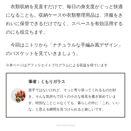
衣類収納を見直すだけで、毎日の身支度がぐっと快適
ITの今と未来を見通す
になることも。収納ケースや衣類整理用品は、洋服をき
れいに保管できるだけでなく、スペースを有効活用する
スマホと通信の最新トレンド
のにも役立ちます。
進化するPCとデバイスの未来
今回はニトリから「ナチュラルな手編み風デザイン」
好きが集まる 比べて選べる
のバスケットを見ていきましょう。
ビジネスと働き方のヒント
※本ページはアフィリエイトプログラムによる収益を得ています
AI活用のいまが分かる
筆者：くもりガラス
企業ITのトレンドを詳説
派手ではないけれど、そっと寄り添ってくれるものが好
き。そんな気持ちで日々の小さな発見を書き留めていま
経営リーダーのコミュニティ
す。特別なことじゃなくても、暮らしの中に「これ、いい
な」と思える瞬間を見つけられると嬉しいです。
マーケ×ITの今がよく分かる
advertisement
ITエンジニア向け専門サイト