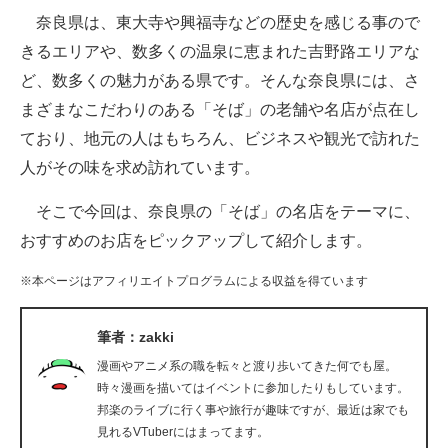
奈良県は、東大寺や興福寺などの歴史を感じる事ので
ITの今と未来を見通す
きるエリアや、数多くの温泉に恵まれた吉野路エリアな
ど、数多くの魅力がある県です。そんな奈良県には、さ
スマホと通信の最新トレンド
まざまなこだわりのある「そば」の老舗や名店が点在し
進化するPCとデバイスの未来
ており、地元の人はもちろん、ビジネスや観光で訪れた
人がその味を求め訪れています。
好きが集まる 比べて選べる
そこで今回は、奈良県の「そば」の名店をテーマに、
ビジネスと働き方のヒント
おすすめのお店をピックアップして紹介します。
AI活用のいまが分かる
※本ページはアフィリエイトプログラムによる収益を得ています
企業ITのトレンドを詳説
筆者：zakki
経営リーダーのコミュニティ
漫画やアニメ系の職を転々と渡り歩いてきた何でも屋。
マーケ×ITの今がよく分かる
時々漫画を描いてはイベントに参加したりもしています。
邦楽のライブに行く事や旅行が趣味ですが、最近は家でも
ITエンジニア向け専門サイト
見れるVTuberにはまってます。