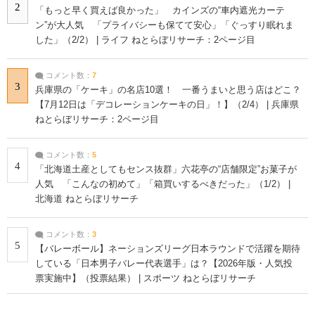
2
「もっと早く買えば良かった」 カインズの“車内遮光カーテ
ン”が大人気 「プライバシーも保てて安心」「ぐっすり眠れま
した」（2/2） | ライフ ねとらぼリサーチ：2ページ目
コメント数：
7
3
兵庫県の「ケーキ」の名店10選！ 一番うまいと思う店はどこ？
【7月12日は「デコレーションケーキの日」！】（2/4） | 兵庫県
ねとらぼリサーチ：2ページ目
コメント数：
5
4
「北海道土産としてもセンス抜群」六花亭の“店舗限定”お菓子が
人気 「こんなの初めて」「箱買いするべきだった」（1/2） |
北海道 ねとらぼリサーチ
コメント数：
3
5
【バレーボール】ネーションズリーグ日本ラウンドで活躍を期待
している「日本男子バレー代表選手」は？【2026年版・人気投
票実施中】（投票結果） | スポーツ ねとらぼリサーチ