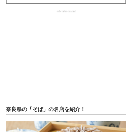
企業向けIT製品の総合サイト
advertisement
IT製品の技術・比較・事例
製造業のIT導入・活用を支援
モノづくり技術者専門サイト
エレクトロニクス専門サイト
電子設計の基本と応用
エネルギーの専門メディア
建設×テクノロジーの最前線
ちょっと気になるネットの話題
奈良県の「そば」の名店を紹介！