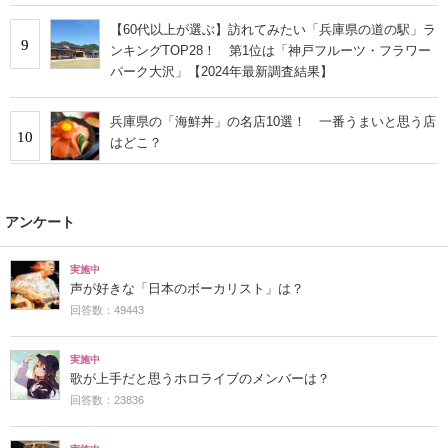
【60代以上が選ぶ】訪れてみたい「兵庫県の道の駅」ラ
9
ンキングTOP28！ 第1位は「神戸フルーツ・フラワー
パーク大沢」【2024年最新調査結果】
兵庫県の「海鮮丼」の名店10選！ 一番うまいと思う店
10
はどこ？
アンケート
実施中
声が好きな「日本のボーカリスト」は？
回答数：49443
実施中
歌が上手だと思うホロライブのメンバーは？
回答数：23836