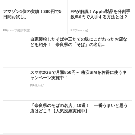
アマゾン1位の実績！380円で5
FPが解説！Apple製品を分割手
日間お試し。
数料0円で入手する方法とは？
PR(ハーブ健康本舗)
PR(Fav-Log)
自家製粉したそばや三たての味にこだわったお店な
どを紹介！ 奈良県の「そば」の名店...
スマホ2GBで月額850円～ 格安SIMをお得に使うキ
ャンペーン実施中！
PR(IIJmio)
「奈良県のそばの名店」10選！ 一番うまいと思う
店はどこ？【人気投票実施中】