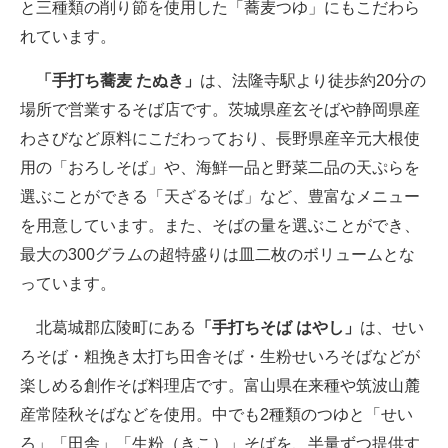
と三種類の削り節を使用した「蕎麦つゆ」にもこだわら
れています。
「手打ち蕎麦 たぬき」
は、法隆寺駅より徒歩約20分の
場所で営業するそば店です。茨城県産玄そばや静岡県産
わさびなど原料にこだわっており、長野県産辛元大根使
用の「おろしそば」や、海鮮一品と野菜二品の天ぷらを
選ぶことができる「天ざるそば」など、豊富なメニュー
を用意しています。また、そばの量を選ぶことができ、
最大の300グラムの超特盛りは皿二枚のボリュームとな
っています。
北葛城郡広陵町にある
「手打ちそば はやし」
は、せい
ろそば・粗挽き太打ち田舎そば・生粉せいろそばなどが
楽しめる創作そば料理店です。富山県在来種や筑波山麓
産常陸秋そばなどを使用。中でも2種類のつゆと「せい
ろ」「田舎」「生粉（きこ）」そばを、半量ずつ提供す