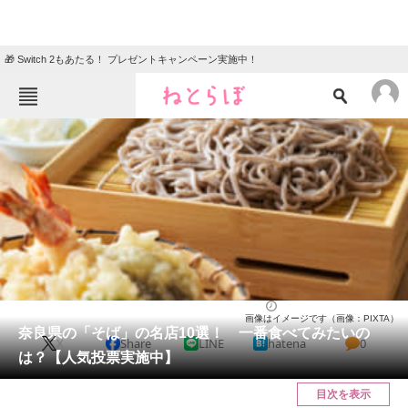
🎁 Switch 2もあたる！ プレゼントキャンペーン実施中！
ねとらぼメニュー
TOP
ニュース
エンタメ
クイズ
グルメ
地域
住まい
教育・育児
動物
リサーチ
奈良県
2026/06/04 16:00（公開）
画像はイメージです（画像：PIXTA）
会員記事
奈良県の「そば」の名店10選！ 一番食べてみたいの
X
Share
LINE
hatena
0
は？【人気投票実施中】
メディア
目次を表示
注目記事を集めた総合ページ