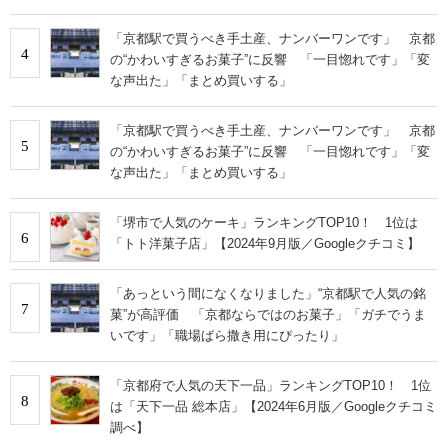
「京都駅で買うべき手土産、ナンバーワンです」 京都
4
の“かわいすぎるお菓子”に反響 「一目惚れです」「変
な声出た」「まとめ買いする」
「京都駅で買うべき手土産、ナンバーワンです」 京都
5
の“かわいすぎるお菓子”に反響 「一目惚れです」「変
な声出た」「まとめ買いする」
「堺市で人気のケーキ」ランキングTOP10！ 1位は
6
「トト洋菓子店」【2024年9月版／Googleクチコミ】
「あっという間になくなりました」“京都駅で人気の銘
7
菓”が高評価 「京都ならではのお菓子」「ガチでうま
いです」「職場ばら撒き用にぴったり」
「京都府で人気の天下一品」ランキングTOP10！ 1位
8
は「天下一品 総本店」【2024年6月版／Googleクチコミ
調べ】