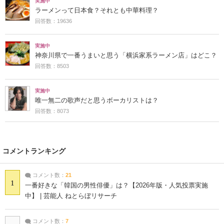
実施中
ラーメンって日本食？それとも中華料理？
回答数：19636
実施中
神奈川県で一番うまいと思う「横浜家系ラーメン店」はどこ？
回答数：8503
実施中
唯一無二の歌声だと思うボーカリストは？
回答数：8073
コメントランキング
コメント数：
21
1
一番好きな「韓国の男性俳優」は？【2026年版・人気投票実施
中】 | 芸能人 ねとらぼリサーチ
コメント数：
7