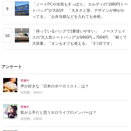
「ノートPCや水筒もすっぽり」 カルディの“1980円トー
9
トバッグ”が大好評 「大きさと形、デザインが神がか
ってる」「お弁当箱などを入れても余裕」
「持っているバッグで1番使いやすい」 ノースフェイ
10
スの“大人気トートバッグ”が9460円→7004円 「軽くて
大容量」「オンもオフも使える」「3つ目です」
アンケート
実施中
声が好きな「日本のボーカリスト」は？
回答数：49410
実施中
歌が上手だと思うホロライブのメンバーは？
回答数：23836