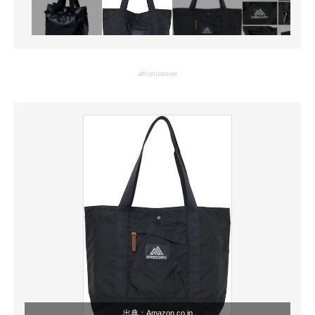
advertisement
出典：
Amazon.co.jp