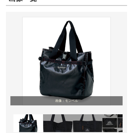
ITの今と未来を見通す
スマホと通信の最新トレンド
進化するPCとデバイスの未来
好きが集まる 比べて選べる
ビジネスと働き方のヒント
AI活用のいまが分かる
企業ITのトレンドを詳説
画像：モンベル
経営リーダーのコミュニティ
マーケ×ITの今がよく分かる
ITエンジニア向け専門サイト