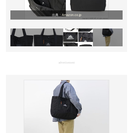
出典：
Amazon.co.jp
advertisement