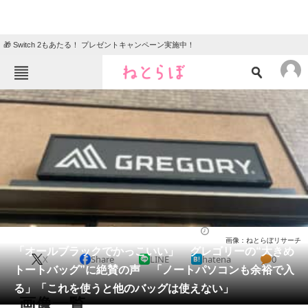
🎁 Switch 2もあたる！ プレゼントキャンペーン実施中！
ねとらぼメニュー
TOP
ニュース
エンタメ
クイズ
グルメ
地域
住まい
教育・育児
動物
リサーチ
バッグ
2026/06/01 22:00（公開）
画像：ねとらぼリサーチ
会員記事
「オールブラックでかっこいい」 グレゴリーの“大きめ
X
Share
LINE
hatena
0
トートバッグ”に絶賛の声 「ノートパソコンも余裕で入
メディア
る」「これを使うと他のバッグは使えない」
画像一覧
注目記事を集めた総合ページ