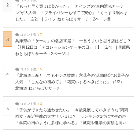
2
「もっと早く買えば良かった」 カインズの“車内遮光カーテ
ン”が大人気 「プライバシーも保てて安心」「ぐっすり眠れま
した」（2/2） | ライフ ねとらぼリサーチ：2ページ目
コメント数：
7
3
兵庫県の「ケーキ」の名店10選！ 一番うまいと思う店はどこ？
【7月12日は「デコレーションケーキの日」！】（2/4） | 兵庫県
ねとらぼリサーチ：2ページ目
コメント数：
5
4
「北海道土産としてもセンス抜群」六花亭の“店舗限定”お菓子が
人気 「こんなの初めて」「箱買いするべきだった」（1/2） |
北海道 ねとらぼリサーチ
コメント数：
3
5
「子供ができたら通わせたい」 今後発展していきそうな“関関
同立・産近甲龍の大学”といえば？ ランキング1位に学生の声
「学問の街のように多様に学べる」「就職や進学の実績も高い」
| 大学 ねとらぼリサーチ