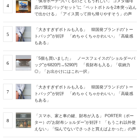
「保冷ポーチついてるのとてもうれしい」 コメダ珈琲
4
店の“限定バッグセット”に「ペットボトルを2本突っ込ん
で出かける」「アイス買って持ち帰りやすそう」の声
「大きすぎずボトルも入る」 韓国発ブランドの“トー
5
トバッグ”が好評 「めちゃくちゃかわいい」「高級感
もある」
「5個も買いました」 ノースフェイスの“ショルダーバ
6
ッグ”が6820円→5290円 「長財布も入る」「収納力
◎」「お出かけにはこれ一択」
「大きすぎずボトルも入る」 韓国発ブランドの“トー
7
トバッグ”が好評 「めちゃくちゃかわいい」「高級感
もある」
「スマホ、家と車の鍵、財布が入る」 PORTER（ポー
8
ター）の“お財布ショルダー”が好評！ 「もうこれ以外使
えない」「悩んでないでさっさと買えばよかった」の声