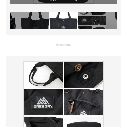
advertisement