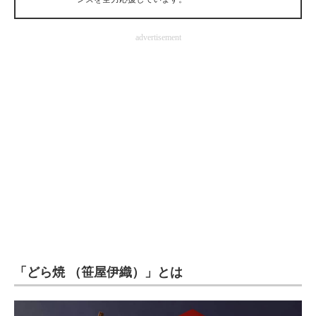
企業向けIT製品の総合サイト
advertisement
IT製品の技術・比較・事例
製造業のIT導入・活用を支援
モノづくり技術者専門サイト
エレクトロニクス専門サイト
電子設計の基本と応用
エネルギーの専門メディア
建設×テクノロジーの最前線
ちょっと気になるネットの話題
「どら焼 （笹屋伊織）」とは