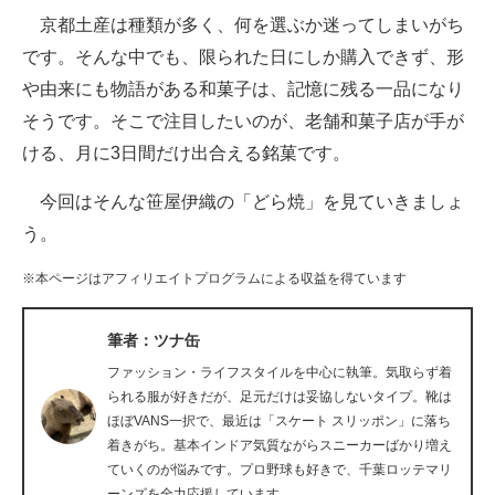
京都土産は種類が多く、何を選ぶか迷ってしまいがち
ITの今と未来を見通す
です。そんな中でも、限られた日にしか購入できず、形
や由来にも物語がある和菓子は、記憶に残る一品になり
スマホと通信の最新トレンド
そうです。そこで注目したいのが、老舗和菓子店が手が
進化するPCとデバイスの未来
ける、月に3日間だけ出合える銘菓です。
好きが集まる 比べて選べる
今回はそんな笹屋伊織の「どら焼」を見ていきましょ
う。
ビジネスと働き方のヒント
※本ページはアフィリエイトプログラムによる収益を得ています
AI活用のいまが分かる
企業ITのトレンドを詳説
筆者：ツナ缶
ファッション・ライフスタイルを中心に執筆。気取らず着
経営リーダーのコミュニティ
られる服が好きだが、足元だけは妥協しないタイプ。靴は
ほぼVANS一択で、最近は「スケート スリッポン」に落ち
マーケ×ITの今がよく分かる
着きがち。基本インドア気質ながらスニーカーばかり増え
ていくのが悩みです。プロ野球も好きで、千葉ロッテマリ
ITエンジニア向け専門サイト
ーンズを全力応援しています。