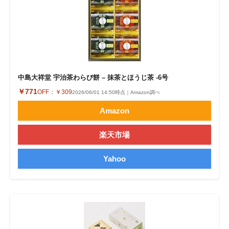
中島大祥堂 宇治茶わらび餅 – 抹茶とほうじ茶 -6号
￥771
OFF：
￥309
2026/06/01 14:50時点｜Amazon調べ
Amazon
楽天市場
Yahoo