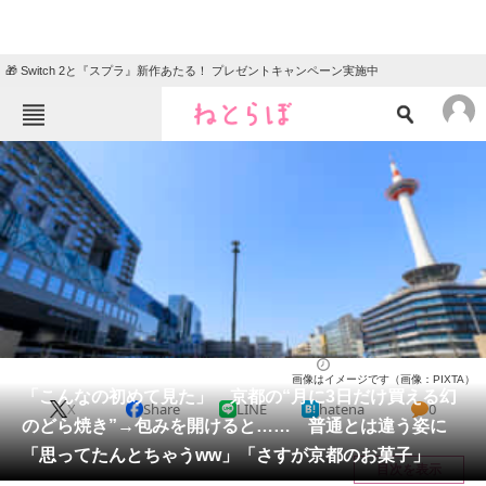
🎁 Switch 2と『スプラ』新作あたる！ プレゼントキャンペーン実施中
ねとらぼメニュー
TOP
ニュース
エンタメ
クイズ
グルメ
地域
住まい
教育・育児
動物
リサーチ
京都府
2026/06/01 21:10（公開）
画像はイメージです（画像：PIXTA）
会員記事
「こんなの初めて見た」 京都の“月に3日だけ買える幻
X
Share
LINE
hatena
0
のどら焼き”→包みを開けると…… 普通とは違う姿に
メディア
「思ってたんとちゃうww」「さすが京都のお菓子」
目次を表示
注目記事を集めた総合ページ