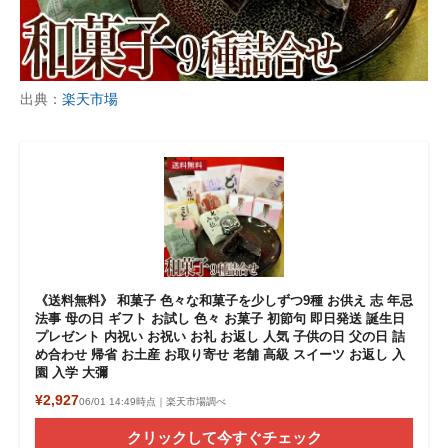
出典：
楽天市場
《送料無料》 和菓子 色々な和菓子を少しずつ9種 お供え 志 年忌
法事 母の日 ギフト お試し 色々 お菓子 初節句 即日発送 誕生日
プレゼント 内祝い お祝い お礼 お返し 人気 子供の日 父の日 詰
め合わせ 帰省 お土産 お取り寄せ 老舗 高級 スイーツ お返し 入
園 入学 大彌
¥2,927
06/01 14:49時点｜楽天市場調べ
クリックして今すぐチェック