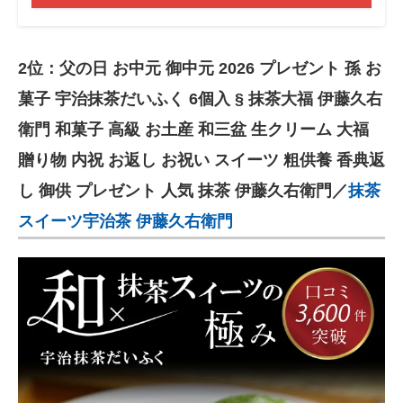
2位：父の日 お中元 御中元 2026 プレゼント 孫 お
菓子 宇治抹茶だいふく 6個入 § 抹茶大福 伊藤久右
衛門 和菓子 高級 お土産 和三盆 生クリーム 大福
贈り物 内祝 お返し お祝い スイーツ 粗供養 香典返
し 御供 プレゼント 人気 抹茶 伊藤久右衛門／
抹茶
スイーツ宇治茶 伊藤久右衛門