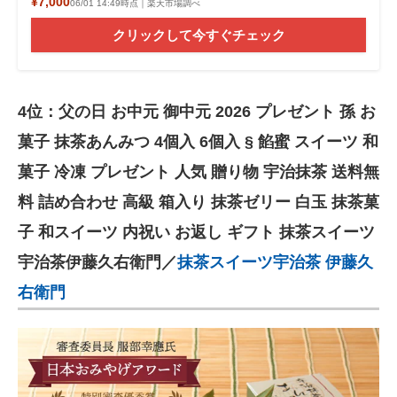
¥7,000
06/01 14:49時点｜楽天市場調べ
クリックして今すぐチェック
4位：父の日 お中元 御中元 2026 プレゼント 孫 お
菓子 抹茶あんみつ 4個入 6個入 § 餡蜜 スイーツ 和
菓子 冷凍 プレゼント 人気 贈り物 宇治抹茶 送料無
料 詰め合わせ 高級 箱入り 抹茶ゼリー 白玉 抹茶菓
子 和スイーツ 内祝い お返し ギフト 抹茶スイーツ
宇治茶伊藤久右衛門／
抹茶スイーツ宇治茶 伊藤久
右衛門