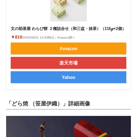
文の助茶屋 わらび餅 ２種詰合せ（和三盆・抹茶）（116ℊ×2個）
￥810
2026/06/01 14:50時点｜Amazon調べ
Amazon
楽天市場
Yahoo
「どら焼 （笹屋伊織）」詳細画像