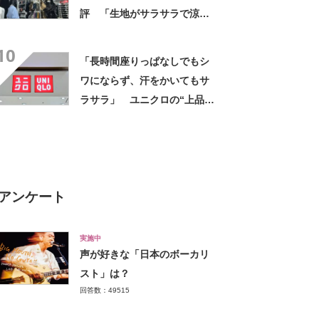
評 「生地がサラサラで涼し
い」「とても楽でスタイルも
10
◎」「シルエットも履き心地
「長時間座りっぱなしでもシ
も最高です」
ワにならず、汗をかいてもサ
ラサラ」 ユニクロの“上品ワ
ンピース”が1000円引き 「2
色ともに購入」「旅行に着て
いったが快適」
アンケート
実施中
声が好きな「日本のボーカリ
スト」は？
回答数：49515