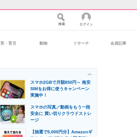
検索
ログイン
教育・育児
動物
リサーチ
会員記事
バイスの未来
好きが集まる 比べて選べる
- PR -
スマホ2GBで月額850円～ 格安
コミュニティ
マーケ×ITの今がよく分かる
SIMをお得に使うキャンペーン
実施中！
スマホの写真／動画をもう一段
・活用を支援
安全に 買い切りクラウドストレ
ージ
【抽選で5,000円分】Amazonギ