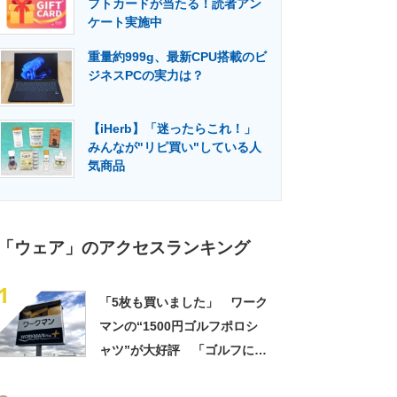
フトカードが当たる！読者アン
門メディア
建設×テクノロジーの最前線
ケート実施中
重量約999g、最新CPU搭載のビ
ジネスPCの実力は？
【iHerb】「迷ったらこれ！」
みんなが"リピ買い"している人
気商品
「ウェア」のアクセスランキング
1
「5枚も買いました」 ワーク
マンの“1500円ゴルフポロシ
ャツ”が大好評 「ゴルフにも
普段使いにも最適」「汗をか