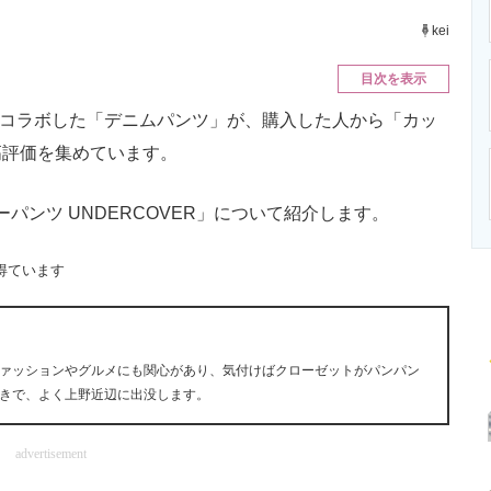
ニクス専門サイト
電子設計の基本と応用
エネルギーの専
kei
目次を表示
Rとコラボした「デニムパンツ」が、購入した人から「カッ
高評価を集めています。
ンツ UNDERCOVER」について紹介します。
得ています
ァッションやグルメにも関心があり、気付けばクローゼットがパンパン
きで、よく上野近辺に出没します。
advertisement