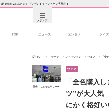
🎁 Switch 2もあたる！ プレゼントキャンペーン実施中！
メディア
TOP
ニュース
エンタメ
クイズ
注目記事を集めた総合ページ
ITの今
TOP
>
リサーチ
>
ファッション
>
ウェア
>
「全色購
ビジネスと働き方のヒント
AI活用
ウェア
「全色購入しま
画像：ねとらぼリサーチ
ITエンジニア向け専門サイト
企業向けI
ツ”が大人気
にかく格好い