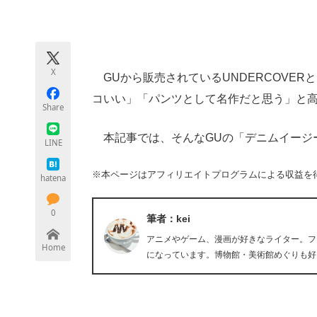
モノづくり技術者専門サイト
エレクトロ
X
GUから販売されているUNDERCOVE
ちょっと気になるネットの話題
コいい」「パンツとして名作だと思う」と
Share
本記事では、そんなGUの「デニムイージーパ
LINE
※本ページはアフィリエイトプログラムによる収益を
hatena
0
筆者：kei
アニメやゲーム、漫画が好きなライター。フ
Home
になっています。博物館・美術館めぐりも好