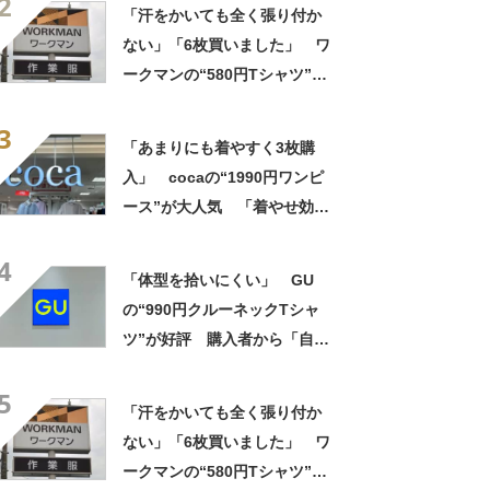
2
いてもすぐ乾く」「全てに大
「汗をかいても全く張り付か
満足しています」
ない」「6枚買いました」 ワ
ークマンの“580円Tシャツ”が
安いのに優秀 「ひんやりし
3
た着心地が気持ちいい」「洗
「あまりにも着やすく3枚購
濯してもヘタらない」
入」 cocaの“1990円ワンピ
ース”が大人気 「着やせ効果
抜群」「1枚でもオシャレ」
4
「可愛いと褒められました」
「体型を拾いにくい」 GU
の“990円クルーネックTシャ
ツ”が好評 購入者から「自然
にきれいに見える」「色違い
5
でリピート」などの声
「汗をかいても全く張り付か
ない」「6枚買いました」 ワ
ークマンの“580円Tシャツ”が