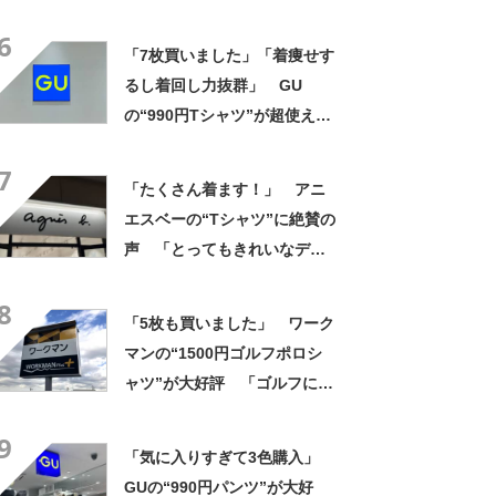
安いのに優秀 「ひんやりし
6
た着心地が気持ちいい」「洗
「7枚買いました」「着痩せす
濯してもヘタらない」
るし着回し力抜群」 GU
の“990円Tシャツ”が超使え
る！ 「涼しくて形もかわい
7
い」「猛暑の日々に助かりま
「たくさん着ます！」 アニ
す」
エスベーの“Tシャツ”に絶賛の
声 「とってもきれいなデザ
イン」「ロゴプリントが本当
8
にすてき」「着心地も◎」
「5枚も買いました」 ワーク
マンの“1500円ゴルフポロシ
ャツ”が大好評 「ゴルフにも
普段使いにも最適」「汗をか
9
いてもすぐ乾く」「全てに大
「気に入りすぎて3色購入」
満足しています」
GUの“990円パンツ”が大好