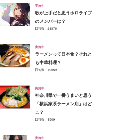
実施中
歌が上手だと思うホロライブ
のメンバーは？
回答数：23876
実施中
ラーメンって日本食？それと
も中華料理？
回答数：19659
実施中
神奈川県で一番うまいと思う
「横浜家系ラーメン店」はど
こ？
回答数：8509
実施中