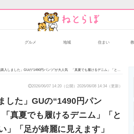
グルメ
地域
住まい
と未来を見通す
スマホと通信の最新トレンド
進化するPCとデ
入しました」GUの“1490円パンツ”が大人気 「真夏でも履けるデニム」「とにかく格好いい」「足が綺麗に見えます」
のいまが分かる
企業ITのトレンドを詳説
経営リーダーの
2026/06/07 14:20（公開）
2026/06/08 14:34（更新）
した」GUの“1490円パン
T製品の総合サイト
IT製品の技術・比較・事例
製造業のIT導入
 「真夏でも履けるデニム」「と
い」「足が綺麗に見えます」