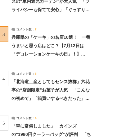
ズの“車内遮光カーテン”が大人気 「プ
ライバシーも保てて安心」「ぐっすり眠
れました」（2/2） | ライフ ねとらぼリ
サーチ：2ページ目
コメント数：
7
3
兵庫県の「ケーキ」の名店10選！ 一番
うまいと思う店はどこ？【7月12日は
「デコレーションケーキの日」！】
（2/4） | 兵庫県 ねとらぼリサーチ：2ペ
ージ目
コメント数：
5
4
「北海道土産としてもセンス抜群」六花
亭の“店舗限定”お菓子が人気 「こんな
の初めて」「箱買いするべきだった」
（1/2） | 北海道 ねとらぼリサーチ
コメント数：
4
5
「車に常備しました」 カインズ
の“1980円クーラーバッグ”が評判 「ち