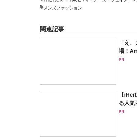
THE NORTH FACE（ザ・ノース・フェイス）
メンズファッション
関連記事
「え、
場！Am
PR
【iH
る人気
PR