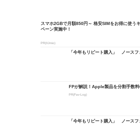
スマホ2GBで月額850円～ 格安SIMをお得に使う
ペーン実施中！
PR(IIJmio)
「今年もリピート購入」 ノースフェ
FPが解説！Apple製品を分割手数
PR(Fav-Log)
「今年もリピート購入」 ノースフェ