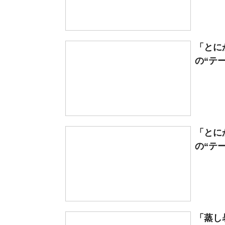
「とに
の“テー
「とに
の“テー
「蒸し