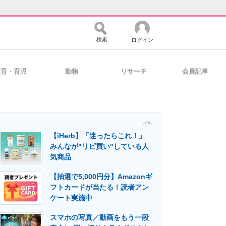
検索
ログイン
教育・育児
動物
リサーチ
会員記事
バイスの未来
好きが集まる 比べて選べる
- PR -
【iHerb】「迷ったらこれ！」
コミュニティ
マーケ×ITの今がよく分かる
みんなが"リピ買い"している人
気商品
【抽選で5,000円分】Amazonギ
・活用を支援
フトカードが当たる！読者アン
ケート実施中
スマホの写真／動画をもう一段