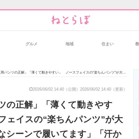
グルメ
地域
住まい
と未来を見通す
スマホと通信の最新トレンド
進化するPCとデ
ンツの正解」「薄くて動きやすい」 ノースフェイスの“楽ちんパンツ”が大好評 「色んなシーンで履いてます」「汗かいてもベタつきが抑えられそう」
のいまが分かる
企業ITのトレンドを詳説
経営リーダーの
2026/06/02 14:40（公開）
2026/06/02 14:40（更新）
ツの正解」「薄くて動きやす
T製品の総合サイト
IT製品の技術・比較・事例
製造業のIT導入
フェイスの“楽ちんパンツ”が大
なシーンで履いてます」「汗か