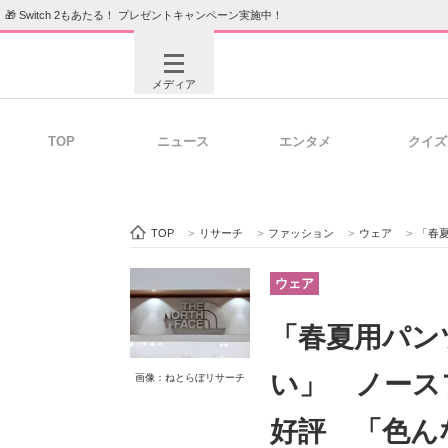
🎁 Switch 2もあたる！ プレゼントキャンペーン実施中！
メディア
TOP
ニュース
エンタメ
クイズ
注目記事を集めた総合ページ
ITの今
TOP
>
リサーチ
>
ファッション
>
ウェア
>
「春夏用パ
ビジネスと働き方のヒント
AI活用
ウェア
「春夏用パン
ITエンジニア向け専門サイト
企業向けI
い」 ノース
画像：ねとらぼリサーチ
好評 「色ん