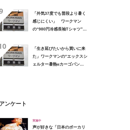
い」「とても楽でスタイルも
9
◎」「シルエットも履き心地
「外気37度でも普段より暑く
も最高です」
感じにくい」 ワークマン
の“980円冷感長袖Tシャツ”
「汗で涼しい」一方「腕はか
10
なりきつい」
「生き延びたいから買いに来
た」ワークマンの“エックスシ
ェルター暑熱αカーゴパン
ツ”への反応 「軽くて涼し
い」一方、耐久性を心配する
声も
アンケート
実施中
声が好きな「日本のボーカリ