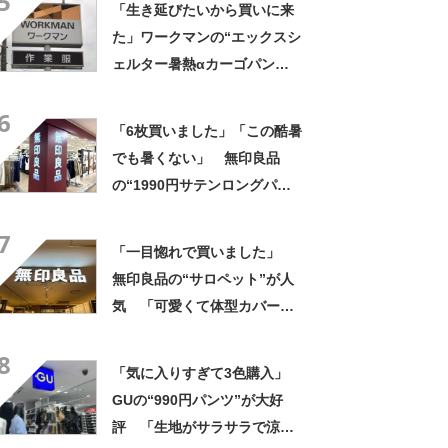
5
「生き延びたいから買いに来
します」
た」ワークマンの“エックスシ
ェルター暑熱αカーゴパン
ツ”への反応 「軽くて涼し
6
い」一方、耐久性を心配する
「6枚買いました」「この酷暑
声も
でも暑くない」 無印良品
の“1990円サテンロングパン
ツ”が大好評 「驚くほどサラ
7
サラで軽やか」「パジャマと
「一目惚れで買いました」
して買ったけど外出用にし
無印良品の“サロペット”が人
た」
気 「可愛くて体型カバーし
てくれる」「今年の夏はヘビ
8
ロテしそう」「家族にも褒め
「気に入りすぎて3色購入」
られました」
GUの“990円パンツ”が大好
評 「生地がサラサラで涼し