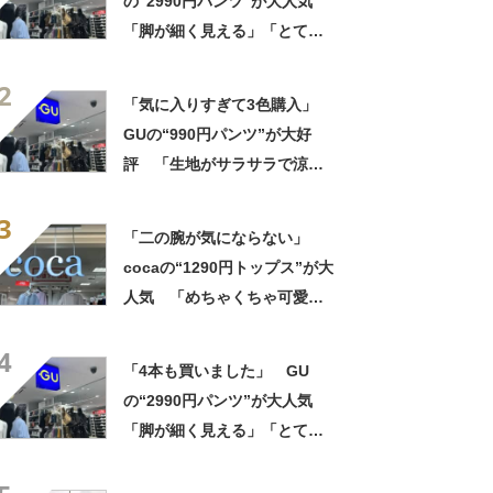
の“2990円パンツ”が大人気
「脚が細く見える」「とても
柔らかく履き心地抜群」「仕
2
事でもプライベートでも重宝
「気に入りすぎて3色購入」
します」
GUの“990円パンツ”が大好
評 「生地がサラサラで涼し
い」「とても楽でスタイルも
3
◎」「シルエットも履き心地
「二の腕が気にならない」
も最高です」
cocaの“1290円トップス”が大
人気 「めちゃくちゃ可愛
い」「ユニフォームかという
4
くらい着てます」
「4本も買いました」 GU
の“2990円パンツ”が大人気
「脚が細く見える」「とても
柔らかく履き心地抜群」「仕
事でもプライベートでも重宝