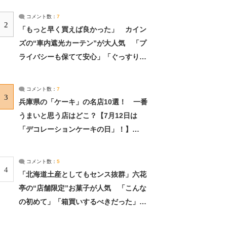
コメント数：
7
2
「もっと早く買えば良かった」 カイン
ズの“車内遮光カーテン”が大人気 「プ
ライバシーも保てて安心」「ぐっすり眠
れました」（2/2） | ライフ ねとらぼリ
サーチ：2ページ目
コメント数：
7
3
兵庫県の「ケーキ」の名店10選！ 一番
うまいと思う店はどこ？【7月12日は
「デコレーションケーキの日」！】
（2/4） | 兵庫県 ねとらぼリサーチ：2ペ
ージ目
コメント数：
5
4
「北海道土産としてもセンス抜群」六花
亭の“店舗限定”お菓子が人気 「こんな
の初めて」「箱買いするべきだった」
（1/2） | 北海道 ねとらぼリサーチ