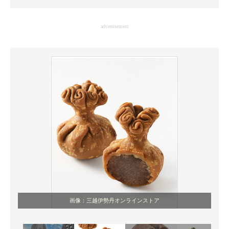
企業向けIT製品の総合サイト
advertisement
IT製品の技術・比較・事例
製造業のIT導入・活用を支援
モノづくり技術者専門サイト
エレクトロニクス専門サイト
電子設計の基本と応用
エネルギーの専門メディア
建設×テクノロジーの最前線
ちょっと気になるネットの話題
画像：三越伊勢丹オンラインストア