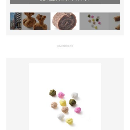
advertisement