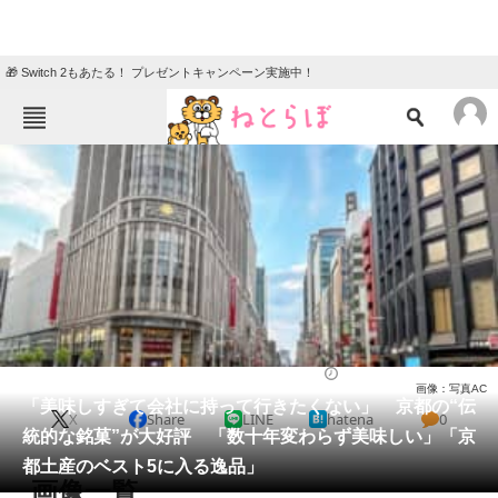
🎁 Switch 2もあたる！ プレゼントキャンペーン実施中！
ねとらぼメニュー
TOP
ニュース
エンタメ
クイズ
グルメ
地域
住まい
教育・育児
動物
リサーチ
お菓子
2026/06/02 15:00（公開）
画像：写真AC
会員記事
「美味しすぎて会社に持って行きたくない」 京都の“伝
X
Share
LINE
hatena
0
統的な銘菓”が大好評 「数十年変わらず美味しい」「京
メディア
都土産のベスト5に入る逸品」
画像一覧
注目記事を集めた総合ページ