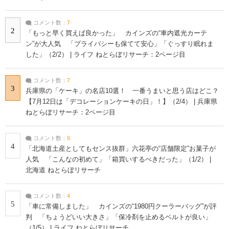
コメント数：
7
2
「もっと早く買えば良かった」 カインズの“車内遮光カーテ
ン”が大人気 「プライバシーも保てて安心」「ぐっすり眠れま
した」（2/2） | ライフ ねとらぼリサーチ：2ページ目
コメント数：
7
3
兵庫県の「ケーキ」の名店10選！ 一番うまいと思う店はどこ？
【7月12日は「デコレーションケーキの日」！】（2/4） | 兵庫県
ねとらぼリサーチ：2ページ目
コメント数：
5
4
「北海道土産としてもセンス抜群」六花亭の“店舗限定”お菓子が
人気 「こんなの初めて」「箱買いするべきだった」（1/2） |
北海道 ねとらぼリサーチ
コメント数：
4
5
「車に常備しました」 カインズの“1980円クーラーバッグ”が評
判 「ちょうどいい大きさ」「保冷剤を止めるベルトが良い」
（1/5） | ライフ ねとらぼリサーチ