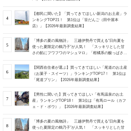
【都民に聞いた】「買ってきてほしい新潟のお土産」ラ
4
ンキングTOP21！ 第1位は「笹だんご（田中屋本
店）」【2026年最新調査結果】
「博多の夏の風物詩」 三越伊勢丹で買える“日向夏を
5
使った夏限定の鶴乃子”が人気！ 「スッキリとした甘
さの餡にフワフワのマシュマロ」「柑橘系の酸っぱさと
ほろ苦さがおいしい」
【関西在住者が選ぶ】買ってきてほしい「尾道のお土産
6
（お菓子・スイーツ）」ランキングTOP17！ 第1位は
「尾道プリン」【2026年最新調査結果】
【男性に聞いた】買ってきてほしい「有馬温泉のお土
7
産」ランキングTOP18！ 第1位は「有馬ロール（カフ
ェ・ド・ボウ）」【2026年最新調査結果】
「博多の夏の風物詩」 三越伊勢丹で買える“日向夏を
8
使った夏限定の鶴乃子”が人気！ 「スッキリとした甘