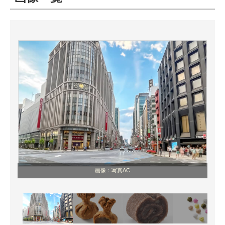
ITの今と未来を見通す
スマホと通信の最新トレンド
進化するPCとデバイスの未来
好きが集まる 比べて選べる
ビジネスと働き方のヒント
AI活用のいまが分かる
企業ITのトレンドを詳説
画像：写真AC
経営リーダーのコミュニティ
マーケ×ITの今がよく分かる
ITエンジニア向け専門サイト