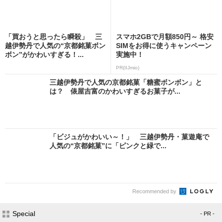
「買おうと思ったら瞬殺」 三
スマホ2GBで月額850円～ 格安
越伊勢丹で人気の“京都銘菓ボン
SIMをお得に使うキャンペーン
ボン”がかわいすぎる！...
実施中！
PR(IIJmio)
三越伊勢丹で人気の京都銘菓「糖蜜ボンボン」と
は？ 俵屋吉富のかわいすぎるお菓子が...
「ビジュがかわいい～！」 三越伊勢丹・菓遊庵で
人気の“京都銘菓”に「ピンクと緑で...
Recommended by
Special
- PR -