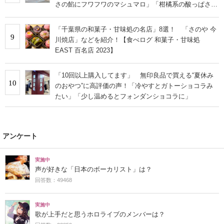
さの餡にフワフワのマシュマロ」「柑橘系の酸っぱさと
ほろ苦さがおいしい」
「千葉県の和菓子・甘味処の名店」8選！ 「さのや 今
9
川焼店」などを紹介！【食べログ 和菓子・甘味処
EAST 百名店 2023】
「10回以上購入してます」 無印良品で買える“夏休み
10
のおやつ”に高評価の声！「冷やすとガトーショコラみ
たい」「少し温めるとフォンダンショコラに」
アンケート
実施中
声が好きな「日本のボーカリスト」は？
回答数：49468
実施中
歌が上手だと思うホロライブのメンバーは？