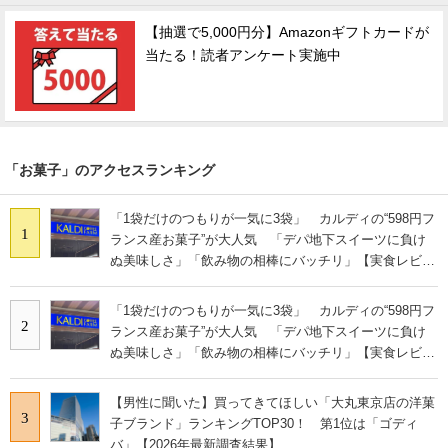
【抽選で5,000円分】Amazonギフトカードが
当たる！読者アンケート実施中
「お菓子」のアクセスランキング
「1袋だけのつもりが一気に3袋」 カルディの“598円フ
1
ランス産お菓子”が大人気 「デパ地下スイーツに負け
ぬ美味しさ」「飲み物の相棒にバッチリ」【実食レビュ
ー】
「1袋だけのつもりが一気に3袋」 カルディの“598円フ
2
ランス産お菓子”が大人気 「デパ地下スイーツに負け
ぬ美味しさ」「飲み物の相棒にバッチリ」【実食レビュ
ー】
【男性に聞いた】買ってきてほしい「大丸東京店の洋菓
3
子ブランド」ランキングTOP30！ 第1位は「ゴディ
バ」【2026年最新調査結果】