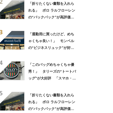
2
「タンブラー入れられるポケ
「折りたくない書類を入れら
ットもある」
れる」 ポロ ラルフローレン
の“バックパック”が高評価
「ポケットも多いので使いや
3
すい」「シンプルなデザイン
「通勤用に買ったけど、めち
でとてもオシャレ」
ゃくちゃ良い！」 モンベル
の“ビジネスリュック”が好
評 「615グラムで軽い」
4
「たくさん入る」「満員電車
「このバッグめちゃくちゃ優
に乗りやすくなった」
秀！」 タリーズの“トートバ
ッグ”が大好評 「スマホ・財
布・本・飲み物などが入る」
5
「タンブラー入れられるポケ
「折りたくない書類を入れら
ットもある」
れる」 ポロ ラルフローレン
の“バックパック”が高評価