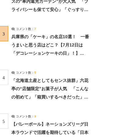
ズの“車内遮光カーテン”が大人気 「プ
ライバシーも保てて安心」「ぐっすり眠
れました」（2/2） | ライフ ねとらぼリ
サーチ：2ページ目
コメント数：
7
3
兵庫県の「ケーキ」の名店10選！ 一番
うまいと思う店はどこ？【7月12日は
「デコレーションケーキの日」！】
（2/4） | 兵庫県 ねとらぼリサーチ：2ペ
ージ目
コメント数：
5
4
「北海道土産としてもセンス抜群」六花
亭の“店舗限定”お菓子が人気 「こんな
の初めて」「箱買いするべきだった」
（1/2） | 北海道 ねとらぼリサーチ
コメント数：
3
5
【バレーボール】ネーションズリーグ日
本ラウンドで活躍を期待している「日本