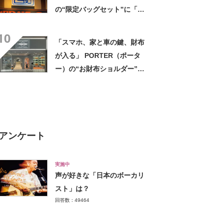
の“限定バッグセット”に「ペ
ットボトルを2本突っ込んで出
10
かける」「アイス買って持ち
「スマホ、家と車の鍵、財布
帰りやすそう」の声
が入る」 PORTER（ポータ
ー）の“お財布ショルダー”が
好評！ 「もうこれ以外使えな
い」「悩んでないでさっさと
買えばよかった」の声
アンケート
実施中
声が好きな「日本のボーカリ
スト」は？
回答数：49464