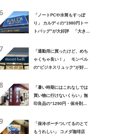
「ポケットも多いので使いや
6
すい」「シンプルなデザイン
「ノートPCや水筒もすっぽ
でとてもオシャレ」
り」 カルディの“1980円トー
トバッグ”が大好評 「大きさ
と形、デザインが神がかって
7
る」「お弁当箱などを入れて
「通勤用に買ったけど、めち
も余裕」
ゃくちゃ良い！」 モンベル
の“ビジネスリュック”が好
評 「615グラムで軽い」
8
「たくさん入る」「満員電車
「暑い時期にはこれなしでは
に乗りやすくなった」
買い物に行けないくらい」無
印良品の“1290円・保冷剤ポ
ケット付きバッグ”が好評
9
「家族の人数分を購入」
「保冷ポーチついてるのとて
「100均よりしっかり」
もうれしい」 コメダ珈琲店