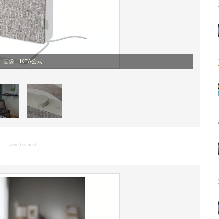
画像：IKEA公式
advertisement