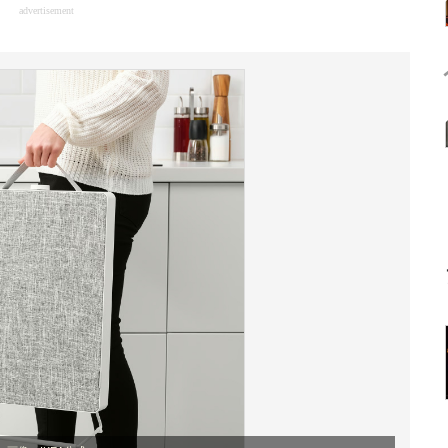
advertisement