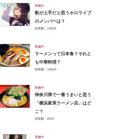
実施中
歌が上手だと思うホロライブ
のメンバーは？
回答数：23856
実施中
ラーメンって日本食？それと
も中華料理？
回答数：19645
実施中
神奈川県で一番うまいと思う
「横浜家系ラーメン店」はど
こ？
回答数：8507
実施中