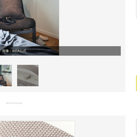
画像：IKEA公式
advertisement