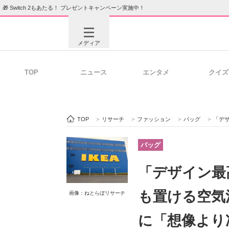
🎁 Switch 2もあたる！ プレゼントキャンペーン実施中！
メディア
TOP
ニュース
エンタメ
クイズ
注目記事を集めた総合ページ
ITの今
TOP
>
リサーチ
>
ファッション
>
バッグ
>
「デザイン
ビジネスと働き方のヒント
AI活用
バッグ
「デザイン最高
ITエンジニア向け専門サイト
企業向けI
も置ける空気
画像：ねとらぼリサーチ
に「想像より