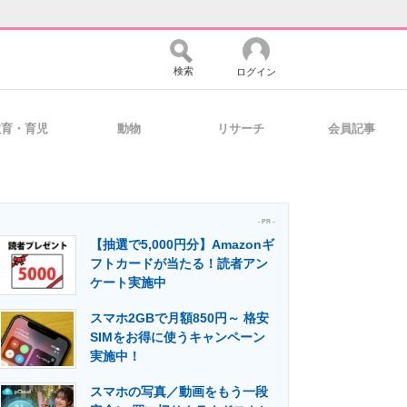
検索
ログイン
教育・育児
動物
リサーチ
会員記事
バイスの未来
好きが集まる 比べて選べる
- PR -
【抽選で5,000円分】Amazonギ
コミュニティ
マーケ×ITの今がよく分かる
フトカードが当たる！読者アン
ケート実施中
スマホ2GBで月額850円～ 格安
・活用を支援
SIMをお得に使うキャンペーン
実施中！
スマホの写真／動画をもう一段