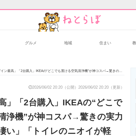
グルメ
地域
住まい
と未来を見通す
スマホと通信の最新トレンド
進化するPCとデ
最高」「2台購入」IKEAの“どこでも置ける空気清浄機”が神コスパ→驚きの実力に「想像より凄い」「トイレのニオイが軽減」「お値段以上に効く」
のいまが分かる
企業ITのトレンドを詳説
経営リーダーの
2026/06/02 20:20（公開）
2026/06/02 20:20（更新）
」「2台購入」IKEAの“どこで
T製品の総合サイト
IT製品の技術・比較・事例
製造業のIT導入
清浄機”が神コスパ→驚きの実力
凄い」「トイレのニオイが軽