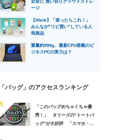
安全に 買い切りクラウドストレ
門メディア
建設×テクノロジーの最前線
ージ
【iHerb】「迷ったらこれ！」
みんなが"リピ買い"している人
気商品
重量約999g、最新CPU搭載のビ
ジネスPCの実力は？
「バッグ」のアクセスランキング
1
「このバッグめちゃくちゃ優
秀！」 タリーズの“トートバ
ッグ”が大好評 「スマホ・財
布・本・飲み物などが入る」