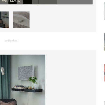
画像：IKEA公式
advertisement