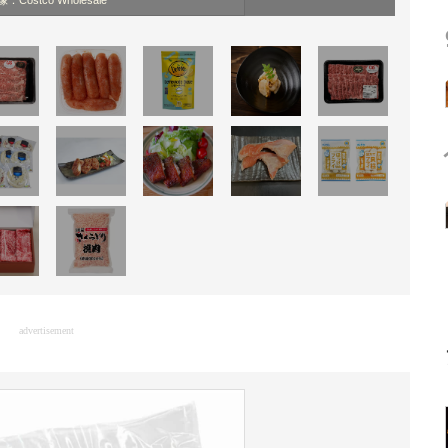
：Costco Wholesale
advertisement