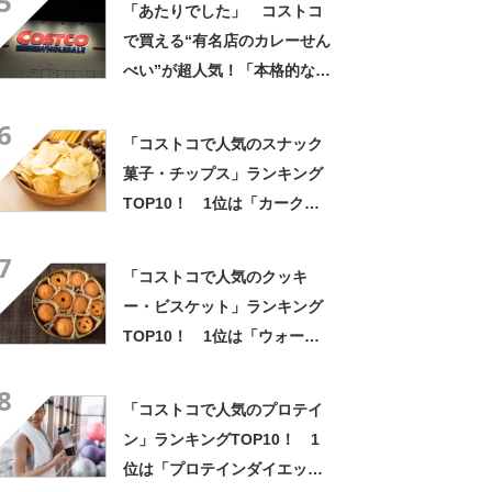
5
「あたりでした」 コストコ
で買える“有名店のカレーせん
べい”が超人気！「本格的なス
パイスの味」「一週間くらい
6
で食べ切ってしまいました」
「コストコで人気のスナック
菓子・チップス」ランキング
TOP10！ 1位は「カークラ
ンドシグネチャー ケトル ヒマ
7
ラヤンソルト ポテトチップス
「コストコで人気のクッキ
907g」【2024年5月12日時
ー・ビスケット」ランキング
点】
TOP10！ 1位は「ウォーカ
ーズ プレミアムショートブレ
8
ッド ラウンズ 600g」【2024
「コストコで人気のプロテイ
年7月13日時点】
ン」ランキングTOP10！ 1
位は「プロテインダイエット