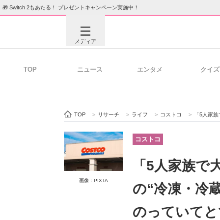
🎁 Switch 2もあたる！ プレゼントキャンペーン実施中！
メディア
TOP
ニュース
エンタメ
クイズ
注目記事を集めた総合ページ
ITの今
TOP
>
リサーチ
>
ライフ
>
コストコ
>
「5人家族で大満
ビジネスと働き方のヒント
AI活用
コストコ
「5人家族で
ITエンジニア向け専門サイト
企業向けI
画像：PIXTA
の“冷凍・冷
のっていてと