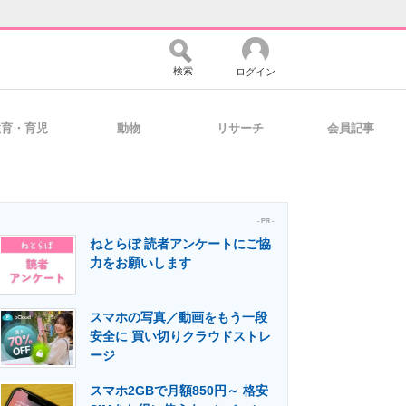
検索
ログイン
教育・育児
動物
リサーチ
会員記事
バイスの未来
好きが集まる 比べて選べる
- PR -
ねとらぼ 読者アンケートにご協
コミュニティ
マーケ×ITの今がよく分かる
力をお願いします
スマホの写真／動画をもう一段
・活用を支援
安全に 買い切りクラウドストレ
ージ
スマホ2GBで月額850円～ 格安