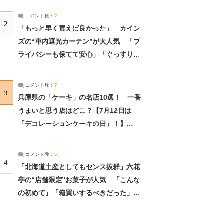
コメント数：
7
2
「もっと早く買えば良かった」 カイン
ズの“車内遮光カーテン”が大人気 「プ
ライバシーも保てて安心」「ぐっすり眠
れました」（2/2） | ライフ ねとらぼリ
サーチ：2ページ目
コメント数：
7
3
兵庫県の「ケーキ」の名店10選！ 一番
うまいと思う店はどこ？【7月12日は
「デコレーションケーキの日」！】
（2/4） | 兵庫県 ねとらぼリサーチ：2ペ
ージ目
コメント数：
5
4
「北海道土産としてもセンス抜群」六花
亭の“店舗限定”お菓子が人気 「こんな
の初めて」「箱買いするべきだった」
（1/2） | 北海道 ねとらぼリサーチ