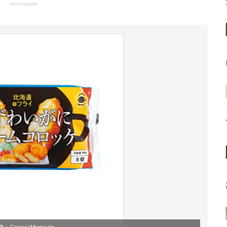
advertisement