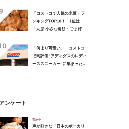
シェイク 35食入り」【2024
9
年8月6日時点】
「コストコで人気の米菓」ラ
ンキングTOP10！ 1位は
「丸彦 小さな角餅・ごま好き
42袋入」【2024年10月24日
10
時点】
「何より可愛い」 コストコ
で高評価“アディダスのレディ
ーススニーカー”に集まった
声 「ソールがしっかり履き
やすい」「ピンクがとても可
愛い」
アンケート
実施中
声が好きな「日本のボーカリ