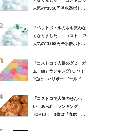
くなりました」 コストコで
人気の“1358円浄水器ボト
ル”が大好評 「いつでもおい
2
しい水が飲める！」「夏にぴ
「ペットボトルの水を買わな
ったり」「緊急時や海外にも
くなりました」 コストコで
◎」
人気の“1358円浄水器ボト
ル”が大好評 「いつでもおい
3
しい水が飲める！」「夏にぴ
「コストコで人気のグミ・ガ
ったり」「緊急時や海外にも
ム・飴」ランキングTOP7！
◎」
1位は「ハリボー ゴールドベ
アー ドラム 1000g」【2024
4
年4月10日時点】
「コストコで人気のせんべ
い・あられ」ランキング
TOP10！ 1位は「丸彦 小
さな角餅・ごま好き 42袋入」
【2025年2月25日時点】