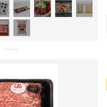
advertisement