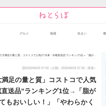
グルメ
地域
住まい
と未来を見通す
スマホと通信の最新トレンド
進化するPCとデ
足の量と質」コストコで人気の“冷凍・冷蔵直送品”ランキング1位→「脂がのっていてとてもおいしい！」「やわらかくて美味しい」などの声
のいまが分かる
企業ITのトレンドを詳説
経営リーダーの
2026/06/03 07:00（公開）
2026/06/03 07:00（更新）
大満足の量と質」コストコで人気
T製品の総合サイト
IT製品の技術・比較・事例
製造業のIT導入
蔵直送品”ランキング1位→「脂が
てもおいしい！」「やわらかく