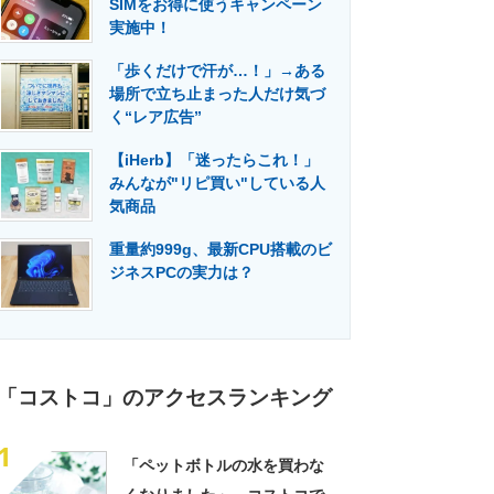
SIMをお得に使うキャンペーン
門メディア
建設×テクノロジーの最前線
実施中！
「歩くだけで汗が…！」→ある
場所で立ち止まった人だけ気づ
く“レア広告”
【iHerb】「迷ったらこれ！」
みんなが"リピ買い"している人
気商品
重量約999g、最新CPU搭載のビ
ジネスPCの実力は？
「コストコ」のアクセスランキング
1
「ペットボトルの水を買わな