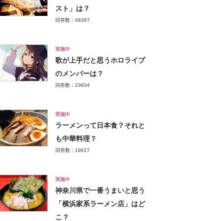
スト」は？
回答数：49387
実施中
歌が上手だと思うホロライブ
のメンバーは？
回答数：23834
実施中
ラーメンって日本食？それと
も中華料理？
回答数：19627
実施中
神奈川県で一番うまいと思う
「横浜家系ラーメン店」はど
こ？