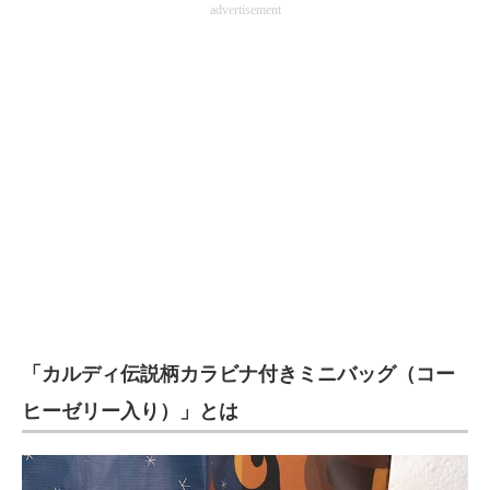
advertisement
企業向けIT製品の総合サイト
IT製品の技術・比較・事例
製造業のIT導入・活用を支援
モノづくり技術者専門サイト
エレクトロニクス専門サイト
電子設計の基本と応用
エネルギーの専門メディア
建設×テクノロジーの最前線
「カルディ伝説柄カラビナ付きミニバッグ（コー
ちょっと気になるネットの話題
ヒーゼリー入り）」とは