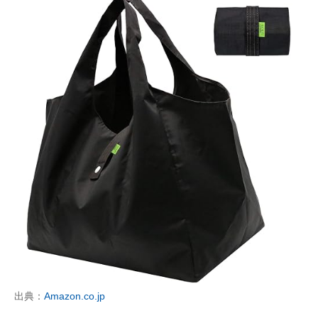
出典：
Amazon.co.jp