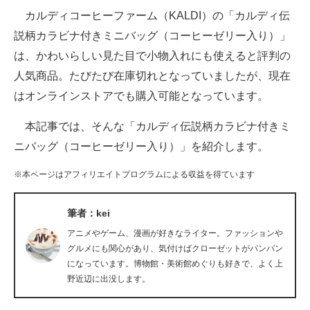
カルディコーヒーファーム（KALDI）の「カルディ伝
ITの今と未来を見通す
説柄カラビナ付きミニバッグ（コーヒーゼリー入り）」
は、かわいらしい見た目で小物入れにも使えると評判の
スマホと通信の最新トレンド
人気商品。たびたび在庫切れとなっていましたが、現在
進化するPCとデバイスの未来
はオンラインストアでも購入可能となっています。
好きが集まる 比べて選べる
本記事では、そんな「カルディ伝説柄カラビナ付きミ
ニバッグ（コーヒーゼリー入り）」を紹介します。
ビジネスと働き方のヒント
※本ページはアフィリエイトプログラムによる収益を得ています
AI活用のいまが分かる
企業ITのトレンドを詳説
筆者：kei
アニメやゲーム、漫画が好きなライター。ファッションや
経営リーダーのコミュニティ
グルメにも関心があり、気付けばクローゼットがパンパン
になっています。博物館・美術館めぐりも好きで、よく上
マーケ×ITの今がよく分かる
野近辺に出没します。
ITエンジニア向け専門サイト