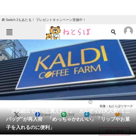
🎁 Switch 2もあたる！ プレゼントキャンペーン実施中！
ねとらぼメニュー
TOP
ニュース
エンタメ
クイズ
グルメ
地域
住まい
教育・育児
動物
リサーチ
バッグ
2026/06/03 14:00（公開）
画像：ねとらぼリサーチ
会員記事
「完売続出でやっと買えた！」 カルディの大人気“ミニ
X
Share
LINE
hatena
0
バッグ”が再入荷 「めっちゃかわいい」「リップやお菓
メディア
子を入れるのに便利」
目次を表示
注目記事を集めた総合ページ