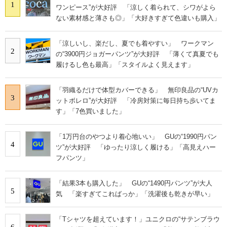
1
ワンピース”が大好評 「涼しく着られて、シワがよら
ない素材感と薄さも◎」「大好きすぎて色違いも購入」
「涼しいし、楽だし、夏でも着やすい」 ワークマン
2
の“3900円ジョガーパンツ”が大好評 「薄くて真夏でも
履けるし色も最高」「スタイルよく見えます」
「羽織るだけで体型カバーできる」 無印良品の“UVカ
3
ットボレロ”が大好評 「冷房対策に毎日持ち歩いてま
す」「7色買いました」
「1万円台のやつより着心地いい」 GUの“1990円パン
4
ツ”が大好評 「ゆったり涼しく履ける」「高見えハー
フパンツ」
「結果3本も購入した」 GUの“1490円パンツ”が大人
5
気 「楽すぎてこればっか」「洗濯後も乾きが早い」
「Tシャツを超えています！」ユニクロの“サテンブラウ
6