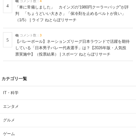
コメント数：
4
4
「車に常備しました」 カインズの“1980円クーラーバッグ”が評
判 「ちょうどいい大きさ」「保冷剤を止めるベルトが良い」
（1/5） | ライフ ねとらぼリサーチ
コメント数：
3
5
【バレーボール】ネーションズリーグ日本ラウンドで活躍を期待
している「日本男子バレー代表選手」は？【2026年版・人気投
票実施中】（投票結果） | スポーツ ねとらぼリサーチ
カテゴリ一覧
IT・科学
エンタメ
グルメ
ゲーム