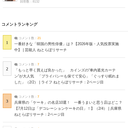
回答数：8132
コメントランキング
コメント数：
21
1
一番好きな「韓国の男性俳優」は？【2026年版・人気投票実施
中】 | 芸能人 ねとらぼリサーチ
コメント数：
7
2
「もっと早く買えば良かった」 カインズの“車内遮光カーテ
ン”が大人気 「プライバシーも保てて安心」「ぐっすり眠れま
した」（2/2） | ライフ ねとらぼリサーチ：2ページ目
コメント数：
7
3
兵庫県の「ケーキ」の名店10選！ 一番うまいと思う店はどこ？
【7月12日は「デコレーションケーキの日」！】（2/4） | 兵庫県
ねとらぼリサーチ：2ページ目