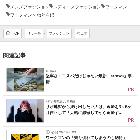
メンズファッション
レディースファッション
ワークマン
ワークマン × ねとらぼ
TOP
リサーチ
ファッション
ウェア
>
>
>
関連記事
arrows
堅牢さ・コスパだけじゃない最新「arrows」事
情
PR
渋谷法務総合事務所
リボ地獄から抜け出したい人は、返済を3～6ヶ
月停止して『大幅に減額してから返済す...
PR
公開 2026/06/03
ワークマンの「売り切れてしまうのも納得」