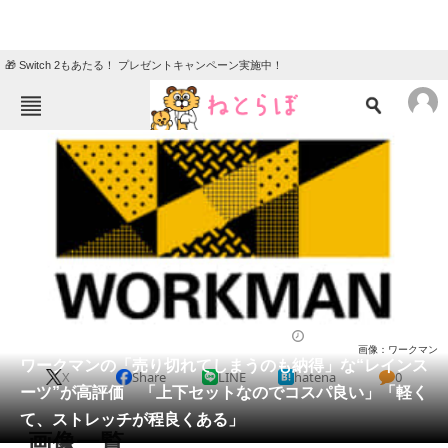
🎁 Switch 2もあたる！ プレゼントキャンペーン実施中！
ねとらぼメニュー
TOP
ニュース
エンタメ
クイズ
グルメ
地域
住まい
教育・育児
動物
リサーチ
ウェア
2026/06/03 14:50（公開）
画像：ワークマン
会員記事
ワークマンの「売り切れてしまうのも納得」な“レインス
X
Share
LINE
hatena
0
ーツ”が高評価 「上下セットなのでコスパ良い」「軽く
メディア
て、ストレッチが程良くある」
画像一覧
注目記事を集めた総合ページ