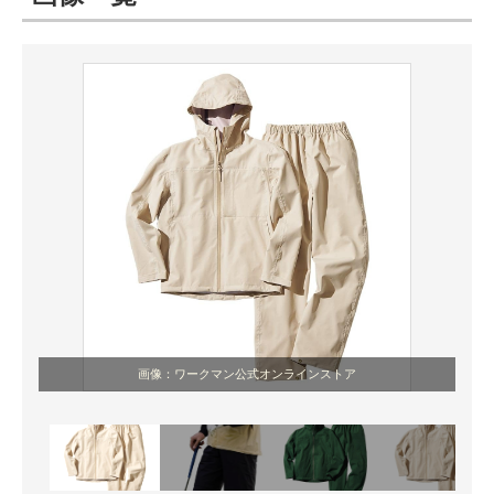
ITの今と未来を見通す
スマホと通信の最新トレンド
進化するPCとデバイスの未来
好きが集まる 比べて選べる
ビジネスと働き方のヒント
AI活用のいまが分かる
企業ITのトレンドを詳説
画像：ワークマン公式オンラインストア
経営リーダーのコミュニティ
マーケ×ITの今がよく分かる
ITエンジニア向け専門サイト