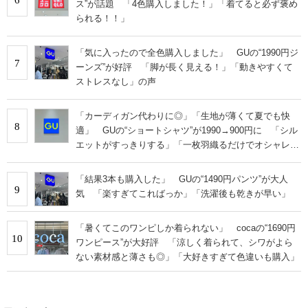
ス”が話題 「4色購入しました！」「着てると必ず褒め
られる！！」
「気に入ったので全色購入しました」 GUの“1990円ジ
7
ーンズ”が好評 「脚が長く見える！」「動きやすくて
ストレスなし」の声
「カーディガン代わりに◎」「生地が薄くて夏でも快
8
適」 GUの“ショートシャツ”が1990→900円に 「シル
エットがすっきりする」「一枚羽織るだけでオシャレに
見える」
「結果3本も購入した」 GUの“1490円パンツ”が大人
9
気 「楽すぎてこればっか」「洗濯後も乾きが早い」
「暑くてこのワンピしか着られない」 cocaの“1690円
10
ワンピース”が大好評 「涼しく着られて、シワがよら
ない素材感と薄さも◎」「大好きすぎて色違いも購入」