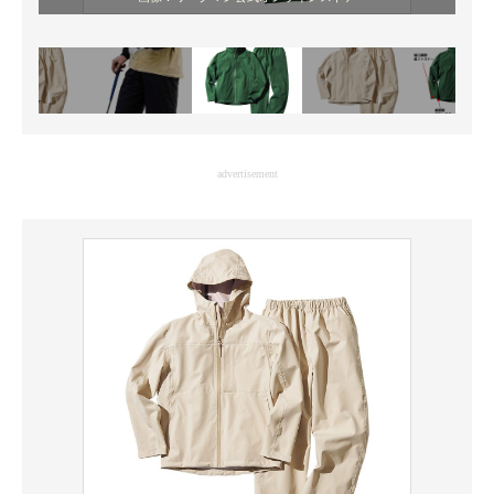
advertisement