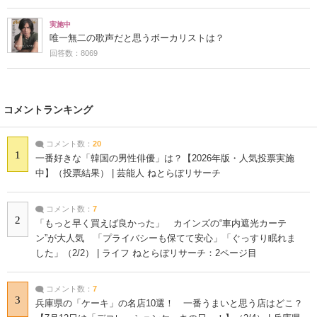
実施中
唯一無二の歌声だと思うボーカリストは？
回答数：8069
コメントランキング
コメント数：
20
1
一番好きな「韓国の男性俳優」は？【2026年版・人気投票実施
中】（投票結果） | 芸能人 ねとらぼリサーチ
コメント数：
7
2
「もっと早く買えば良かった」 カインズの“車内遮光カーテ
ン”が大人気 「プライバシーも保てて安心」「ぐっすり眠れま
した」（2/2） | ライフ ねとらぼリサーチ：2ページ目
コメント数：
7
3
兵庫県の「ケーキ」の名店10選！ 一番うまいと思う店はどこ？