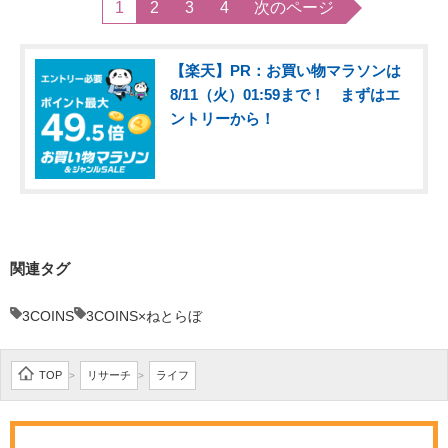
1
2
3
4
次のページ
【楽天】PR：お買い物マラソンは
8/11（火）01:59まで！ まずはエ
ントリーから！
関連タグ
3COINS
3COINS×ねとらぼ
TOP
リサーチ
ライフ
>
>