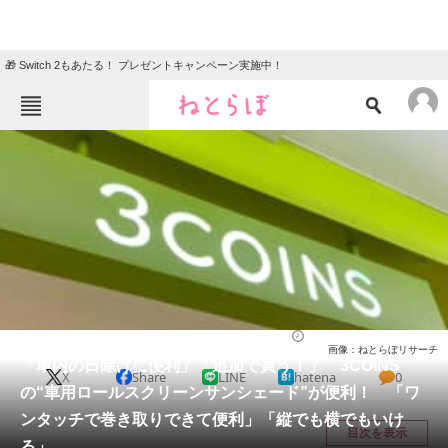
🎁 Switch 2もあたる！ プレゼントキャンペーン実施中！
ねとらぼメニュー
TOP
ニュース
エンタメ
クイズ
グルメ
地域
住まい
教育・育児
動物
リサーチ
ライフ
2026/06/07 15:35（公開）
画像：ねとらぼリサーチ
会員記事
「車内の日除けに便利」「追加で買う！」 3COINS
X
Share
LINE
hatena
0
の“車用ロールスクリーンサンシェード”が便利！ 「ワ
メディア
ンタッチで巻き取りできて便利」「縦でも横でもいけ
目次を表示
る」
注目記事を集めた総合ページ