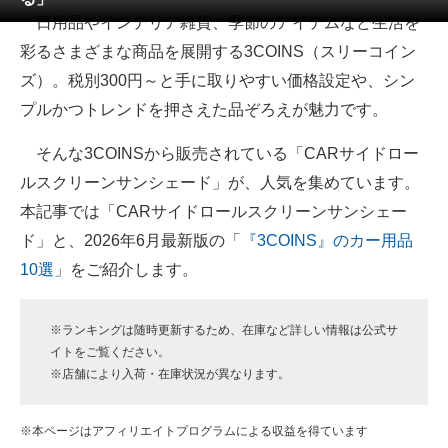
日用品やインテリア雑貨、季節のアイテムなど生活を
ITの今と未来を見通す
彩るさまざまな商品を展開する3COINS（スリーコイン
ズ）。税別300円～と手に取りやすい価格設定や、シン
スマホと通信の最新トレンド
プルかつトレンドを押さえた品ぞろえが魅力です。
進化するPCとデバイスの未来
そんな3COINSから販売されている「CARサイドロー
好きが集まる 比べて選べる
ルスクリーンサンシェード」が、人気を集めています。
本記事では「CARサイドロールスクリーンサンシェー
ビジネスと働き方のヒント
ド」と、2026年6月最新版の「
『3COINS』のカー用品
AI活用のいまが分かる
10選
」をご紹介します。
企業ITのトレンドを詳説
※ランキングは随時更新するため、在庫など詳しい情報は公式サ
経営リーダーのコミュニティ
イトをご覧ください。
※店舗により入荷・在庫状況が異なります。
マーケ×ITの今がよく分かる
ITエンジニア向け専門サイト
※本ページはアフィリエイトプログラムによる収益を得ています