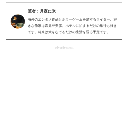
企業向けIT製品の総合サイト
筆者：月夜に米
IT製品の技術・比較・事例
海外のエンタメ作品とホラーゲームを愛するライター。好
きな作家は森見登美彦。ホテルに泊まるだけの旅行も好き
製造業のIT導入・活用を支援
です。将来は犬をなでるだけの生活を送る予定です。
モノづくり技術者専門サイト
advertisement
エレクトロニクス専門サイト
電子設計の基本と応用
エネルギーの専門メディア
建設×テクノロジーの最前線
ちょっと気になるネットの話題