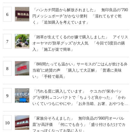
「ハンカチ問題から解放されました」 無印良品の“790
6
円メッシュポーチ”がかなり便利 「濡れてもすぐ乾
く」「追加購入を考えています」
「雑草が生えてくるのが嫌で購入しました」 アイリス
7
オーヤマの“防草グッズ”が大人気 「今回で3度目の購
入」「施工が楽で簡単」
「8時間たっても温かい」サーモスの“ごはんが炊ける弁
8
当箱”に絶賛の声 「購入して大正解」「普通に美味
い」「手軽で最高」
「汚れる度に購入しています」 ケユカの“保冷バッ
9
グ”が便利→コンパクトで「ちょうど良かった」「かわ
いくていつもにやにや」「お弁当箱、お箸、おやつを入
れるのに十分」
「家族分そろえました」 無印良品の“990円オーバル
10
皿”が高評価 「何にでも合う」「盛り付けるだけでカ
フェっぽくなってお気に入り」