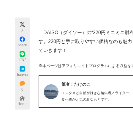
モノづくり技術者専門サイト
エレクトロ
X
DAISO（ダイソー）の“220円ミニミニ
ちょっと気になるネットの話題
す。220円と手に取りやすい価格なのも魅
Share
ていきます！
LINE
※本ページはアフィリエイトプログラムによる収益を
hatena
筆者：たけのこ
0
エンタメと自然が好きな編集者／ライター。
食べ物が元気のみなもとです。
Home