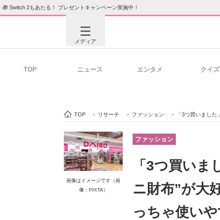
🎁 Switch 2もあたる！ プレゼントキャンペーン実施中！
メディア
TOP
ニュース
エンタメ
クイズ
注目記事を集めた総合ページ
ITの今
TOP
>
リサーチ
>
ファッション
>
「3つ買いました」ダ
ビジネスと働き方のヒント
AI活用
ファッション
「3つ買いま
ITエンジニア向け専門サイト
企業向けI
画像はイメージです（画
ニ財布”が大
像：PIXTA）
っちゃ使いや