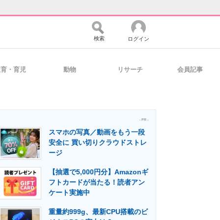
検索
ログイン
教育・育児
動物
リサーチ
会員記事
バイスの未来
好きが集まる 比べて選べる
- PR -
スマホの写真／動画をもう一段
コミュニティ
マーケ×ITの今がよく分かる
安全に 買い切りクラウドストレ
ージ
【抽選で5,000円分】Amazonギ
・活用を支援
フトカードが当たる！読者アン
ケート実施中
重量約999g、最新CPU搭載のビ