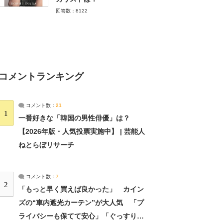
回答数：8122
コメントランキング
コメント数：
21
1
一番好きな「韓国の男性俳優」は？
【2026年版・人気投票実施中】 | 芸能人
ねとらぼリサーチ
コメント数：
7
2
「もっと早く買えば良かった」 カイン
ズの“車内遮光カーテン”が大人気 「プ
ライバシーも保てて安心」「ぐっすり眠