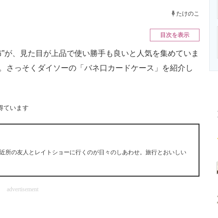
ニクス専門サイト
電子設計の基本と応用
エネルギーの専
たけのこ
目次を表示
財布”が、見た目が上品で使い勝手も良いと人気を集めていま
力。さっそくダイソーの「バネ口カードケース」を紹介し
得ています
近所の友人とレイトショーに行くのが日々のしあわせ。旅行とおいしい
advertisement