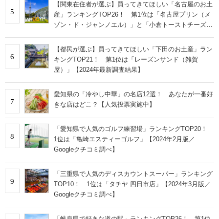
【関東在住者が選ぶ】買ってきてほしい「名古屋のお土
5
産」ランキングTOP26！ 第1位は「名古屋プリン（メ
ゾン・ド・ジャンノエル）」と「小倉トーストチーズケ
ーキ（東海寿）」【2026年最新調査結果】
【都民が選ぶ】買ってきてほしい「下田のお土産」ラン
6
キングTOP21！ 第1位は「レーズンサンド（雑賀
屋）」【2024年最新調査結果】
愛知県の「冷やし中華」の名店12選！ あなたが一番好
7
きな店はどこ？【人気投票実施中】
「愛知県で人気のゴルフ練習場」ランキングTOP20！
8
1位は「亀崎エスティーゴルフ」【2024年2月版／
Googleクチコミ調べ】
「三重県で人気のディスカウントスーパー」ランキング
9
TOP10！ 1位は「タチヤ 四日市店」【2024年3月版／
Googleクチコミ調べ】
「岐阜県で好きな道の駅」ランキングTOP26！ 第1位