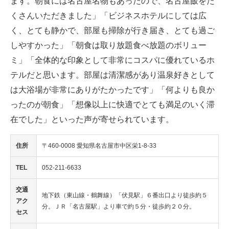
ます。朝食には名古屋名物もあったので、名古屋飯をた
くさんいただきました」「ビジネスホテルにしては広
く、とても静かで、部屋も掃除が行き届き、とても過ご
しやすかった」「朝食は取り放題食べ放題のボリュー
ミ」「全体的な印象として非常にコスパに優れているホ
テルだと思います。部屋は清潔感があり温泉好きとして
は大浴場が非常にありがたかったです」「何よりも良か
ったのが朝食」「想像以上に快適でとても満足のいく滞
在でした」といった声が寄せられています。
住所
〒460-0008 愛知県名古屋市中区栄1-8-33
TEL
052-211-6633
交通
地下鉄（東山線・鶴舞線）「伏見駅」６番出口より徒歩約５
アク
分。ＪＲ「名古屋駅」より車で約５分・徒歩約２０分。
セス