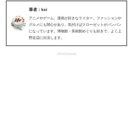
企業向けIT製品の総合サイト
筆者：kei
アニメやゲーム、漫画が好きなライター。ファッションや
IT製品の技術・比較・事例
グルメにも関心があり、気付けばクローゼットがパンパン
になっています。博物館・美術館めぐりも好きで、よく上
製造業のIT導入・活用を支援
野近辺に出没します。
モノづくり技術者専門サイト
advertisement
エレクトロニクス専門サイト
電子設計の基本と応用
エネルギーの専門メディア
建設×テクノロジーの最前線
ちょっと気になるネットの話題