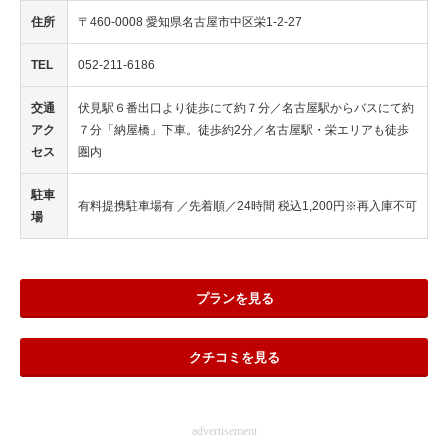
住所
〒460-0008 愛知県名古屋市中区栄1-2-27
TEL
052-211-6186
交通
伏見駅６番出口より徒歩にて約７分／名古屋駅からバスにて約
アク
７分「納屋橋」下車。徒歩約2分／名古屋駅・栄エリアも徒歩
セス
圏内
駐車
有料提携駐車場有 ／先着順／24時間 税込1,200円※再入庫不可
場
プランを見る
クチコミを見る
advertisement