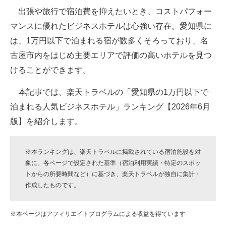
出張や旅行で宿泊費を抑えたいとき、コストパフォー
ITの今と未来を見通す
マンスに優れたビジネスホテルは心強い存在。愛知県に
は、1万円以下で泊まれる宿が数多くそろっており、名
スマホと通信の最新トレンド
古屋市内をはじめ主要エリアで評価の高いホテルを見つ
進化するPCとデバイスの未来
けることができます。
好きが集まる 比べて選べる
本記事では、楽天トラベルの「愛知県の1万円以下で
泊まれる人気ビジネスホテル」ランキング【2026年6月
ビジネスと働き方のヒント
版】を紹介します。
AI活用のいまが分かる
企業ITのトレンドを詳説
※本ランキングは、楽天トラベルに掲載されている宿泊施設を対
象に、各ページで設定された基準（宿泊利用実績・特定のスポッ
経営リーダーのコミュニティ
トからの所要時間など）に基づき、楽天トラベルが独自に集計・
作成したものです。
マーケ×ITの今がよく分かる
※本ページはアフィリエイトプログラムによる収益を得ています
ITエンジニア向け専門サイト