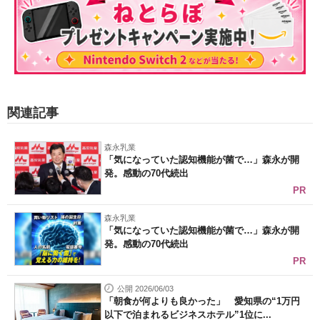
関連記事
森永乳業
「気になっていた認知機能が菌で…」森永が開
発。感動の70代続出
PR
森永乳業
「気になっていた認知機能が菌で…」森永が開
発。感動の70代続出
PR
公開 2026/06/03
「朝食が何よりも良かった」 愛知県の“1万円
以下で泊まれるビジネスホテル”1位に...