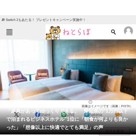
🎁 Switch 2もあたる！ プレゼントキャンペーン実施中！
ねとらぼメニュー
TOP
ニュース
エンタメ
クイズ
グルメ
地域
住まい
教育・育児
動物
リサーチ
愛知県
2026/06/03 20:40（公開）
画像はイメージです（画像：PIXTA）
会員記事
「温泉があってゆっくりできる」 愛知県の“1万円以下
X
Share
LINE
hatena
0
で泊まれるビジネスホテル”1位に「朝食が何よりも良か
メディア
った」「想像以上に快適でとても満足」の声
目次を表示
注目記事を集めた総合ページ