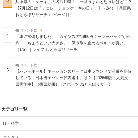
3
兵庫県の「ケーキ」の名店10選！ 一番うまいと思う店はどこ？
【7月12日は「デコレーションケーキの日」！】（2/4） | 兵庫県
ねとらぼリサーチ：2ページ目
コメント数：
4
4
「車に常備しました」 カインズの“1980円クーラーバッグ”が評
判 「ちょうどいい大きさ」「保冷剤を止めるベルトが良い」
（1/5） | ライフ ねとらぼリサーチ
コメント数：
3
5
【バレーボール】ネーションズリーグ日本ラウンドで活躍を期待
している「日本男子バレー代表選手」は？【2026年版・人気投
票実施中】（投票結果） | スポーツ ねとらぼリサーチ
カテゴリ一覧
IT・科学
エンタメ