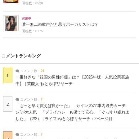
回答数：8520
実施中
唯一無二の歌声だと思うボーカリストは？
回答数：8175
コメントランキング
コメント数：
21
1
一番好きな「韓国の男性俳優」は？【2026年版・人気投票実施
中】 | 芸能人 ねとらぼリサーチ
コメント数：
7
2
「もっと早く買えば良かった」 カインズの“車内遮光カーテ
ン”が大人気 「プライバシーも保てて安心」「ぐっすり眠れま
した」（2/2） | ライフ ねとらぼリサーチ：2ページ目
コメント数：
7