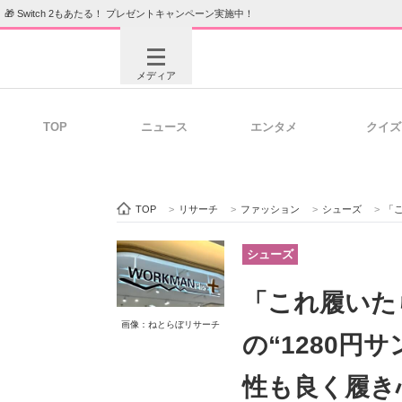
🎁 Switch 2もあたる！ プレゼントキャンペーン実施中！
メディア
TOP
ニュース
エンタメ
クイズ
注目記事を集めた総合ページ
ITの今
TOP
>
リサーチ
>
ファッション
>
シューズ
>
「これ
ビジネスと働き方のヒント
AI活用
シューズ
「これ履いた
画像：ねとらぼリサーチ
ITエンジニア向け専門サイト
企業向けI
の“1280円
性も良く履き