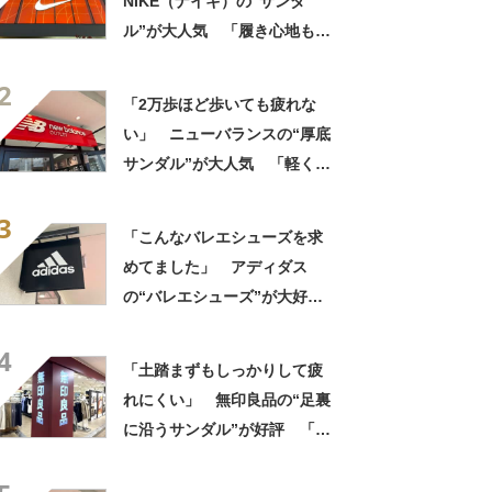
NIKE（ナイキ）の“サンダ
ル”が大人気 「履き心地もク
ッション性も◎」「サンダル
2
で走れるなんて感動」
「2万歩ほど歩いても疲れな
い」 ニューバランスの“厚底
サンダル”が大人気 「軽くて
ふかふか」「どこまでも歩け
3
そう」「さすがニューバラン
「こんなバレエシューズを求
ス」
めてました」 アディダス
の“バレエシューズ”が大好
評 「履いていてとても心地
4
よい」「カジュアルにもキレ
「土踏まずもしっかりして疲
イめにも合う」
れにくい」 無印良品の“足裏
に沿うサンダル”が好評 「履
き心地が良い」「出しっぱな
しでも悪目立ちしません」の