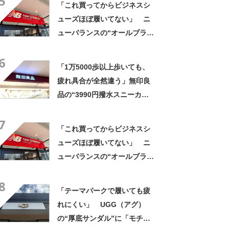
5
「これ買ってからビジネスシ
声
ューズほぼ履いてない」 ニ
ューバランスの“オールブラッ
ク防水スニーカー”が好評
6
「雨でも蒸れずに快適」「服
「1万5000歩以上歩いても、
を選ばないので重宝」などの
疲れ具合が全然違う」無印良
声
品の“3990円撥水スニーカ
ー”に「もう何足目かわからな
7
い」「パンツでもスカートで
「これ買ってからビジネスシ
も合う」の声
ューズほぼ履いてない」 ニ
ューバランスの“オールブラッ
ク防水スニーカー”が好評
8
「雨でも蒸れずに快適」「服
「テーマパークで履いても疲
を選ばないので重宝」などの
れにくい」 UGG（アグ）
声
の“厚底サンダル”に「モチモ