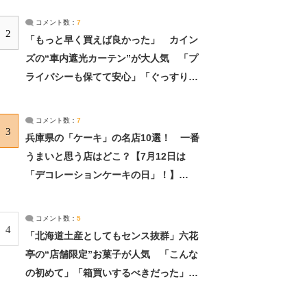
コメント数：
7
2
「もっと早く買えば良かった」 カイン
ズの“車内遮光カーテン”が大人気 「プ
ライバシーも保てて安心」「ぐっすり眠
れました」（2/2） | ライフ ねとらぼリ
サーチ：2ページ目
コメント数：
7
3
兵庫県の「ケーキ」の名店10選！ 一番
うまいと思う店はどこ？【7月12日は
「デコレーションケーキの日」！】
（2/4） | 兵庫県 ねとらぼリサーチ：2ペ
ージ目
コメント数：
5
4
「北海道土産としてもセンス抜群」六花
亭の“店舗限定”お菓子が人気 「こんな
の初めて」「箱買いするべきだった」
（1/2） | 北海道 ねとらぼリサーチ