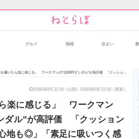
グルメ
地域
住まい
と未来を見通す
スマホと通信の最新トレンド
進化するPCとデ
履いたら楽に感じる」 ワークマンの“1280円サンダル”が高評価 「クッション性も良く履き心地も◎」「素足に吸いつく感触がすばらしい」
のいまが分かる
企業ITのトレンドを詳説
経営リーダーの
2026/06/05 21:50（公開）
2026/06/05 21:50（更新）
ら楽に感じる」 ワークマン
T製品の総合サイト
IT製品の技術・比較・事例
製造業のIT導入
サンダル”が高評価 「クッション
心地も◎」「素足に吸いつく感