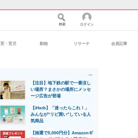
検索
ログイン
教育・育児
動物
リサーチ
会員記事
バイスの未来
好きが集まる 比べて選べる
- PR -
【注目】地下鉄の駅で一番涼し
コミュニティ
マーケ×ITの今がよく分かる
い場所？まさかの場所にメッセ
ージ広告が登場
【iHerb】「迷ったらこれ！」
・活用を支援
みんなが"リピ買い"している人
気商品
【抽選で5,000円分】Amazonギ