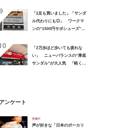
チと柔らかい」「厚底で脚長
9
効果◎」「とても軽く歩きや
「2足も買いました」「サンダ
すい！」の声
ル代わりにも◎」 ワークマ
ンの“1500円サボシューズ”が
大人気 「脱いだり履いたり
10
が楽」「遠慮なくかかとが踏
「2万歩ほど歩いても疲れな
めて便利です」
い」 ニューバランスの“厚底
サンダル”が大人気 「軽くて
ふかふか」「どこまでも歩け
そう」「さすがニューバラン
ス」
アンケート
実施中
声が好きな「日本のボーカリ