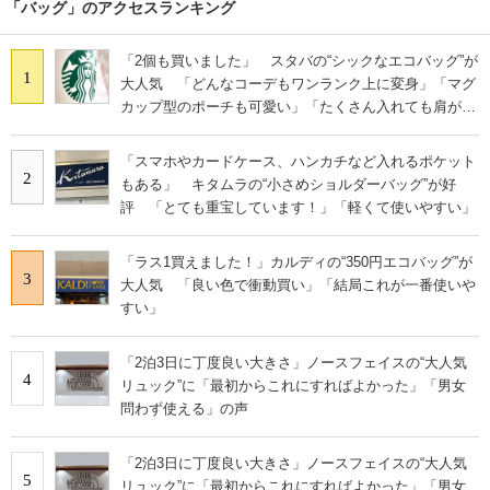
「バッグ」のアクセスランキング
「2個も買いました」 スタバの“シックなエコバッグ”が
1
大人気 「どんなコーデもワンランク上に変身」「マグ
カップ型のポーチも可愛い」「たくさん入れても肩が痛
くならない」
「スマホやカードケース、ハンカチなど入れるポケット
2
もある」 キタムラの“小さめショルダーバッグ”が好
評 「とても重宝しています！」「軽くて使いやすい」
「ラス1買えました！」カルディの“350円エコバッグ”が
3
大人気 「良い色で衝動買い」「結局これが一番使いや
すい」
「2泊3日に丁度良い大きさ」ノースフェイスの“大人気
4
リュック”に「最初からこれにすればよかった」「男女
問わず使える」の声
「2泊3日に丁度良い大きさ」ノースフェイスの“大人気
5
リュック”に「最初からこれにすればよかった」「男女