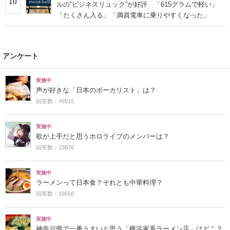
10
ルの“ビジネスリュック”が好評 「615グラムで軽い」
「たくさん入る」「満員電車に乗りやすくなった」
アンケート
実施中
声が好きな「日本のボーカリスト」は？
回答数：49515
実施中
歌が上手だと思うホロライブのメンバーは？
回答数：23876
実施中
ラーメンって日本食？それとも中華料理？
回答数：19658
実施中
神奈川県で一番うまいと思う「横浜家系ラーメン店」はどこ？