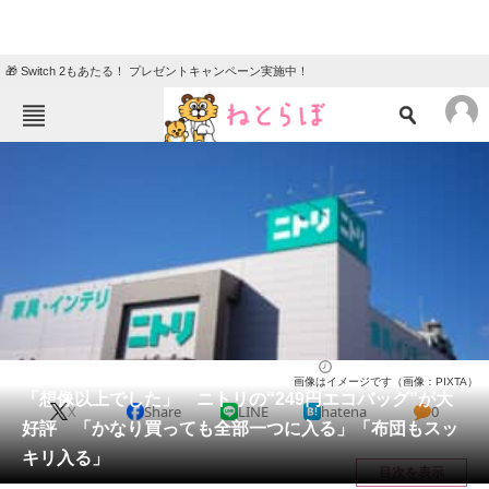
🎁 Switch 2もあたる！ プレゼントキャンペーン実施中！
ねとらぼメニュー
TOP
ニュース
エンタメ
クイズ
グルメ
地域
住まい
教育・育児
動物
リサーチ
バッグ
2026/06/07 18:50（公開）
画像はイメージです（画像：PIXTA）
会員記事
「想像以上でした」 ニトリの“249円エコバッグ”が大
X
Share
LINE
hatena
0
好評 「かなり買っても全部一つに入る」「布団もスッ
メディア
キリ入る」
目次を表示
注目記事を集めた総合ページ