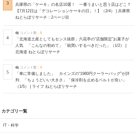
3
兵庫県の「ケーキ」の名店10選！ 一番うまいと思う店はどこ？
【7月12日は「デコレーションケーキの日」！】（2/4） | 兵庫県
ねとらぼリサーチ：2ページ目
コメント数：
5
4
「北海道土産としてもセンス抜群」六花亭の“店舗限定”お菓子が
人気 「こんなの初めて」「箱買いするべきだった」（1/2） |
北海道 ねとらぼリサーチ
コメント数：
4
5
「車に常備しました」 カインズの“1980円クーラーバッグ”が評
判 「ちょうどいい大きさ」「保冷剤を止めるベルトが良い」
（1/5） | ライフ ねとらぼリサーチ
カテゴリ一覧
IT・科学