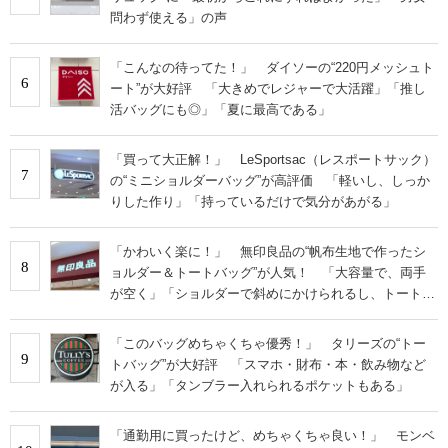
問わず使える」の声
「こんなの待ってた！」 ダイソーの“220円メッシュト
6
ート”が大好評 「大きめでレジャーで大活躍」「推し
活バッグにも◎」「夏に最高である」
「買って大正解！」 LeSportsac（レスポートサック）
7
の“ミニショルダーバッグ”が高評価 「軽いし、しっか
りした作り」「持っているだけで気分があがる」
「かわいく楽に！」 無印良品の“帆布生地で作ったシ
8
ョルダー＆トートバッグ”が人気！ 「大容量で、両手
が空く」「ショルダーで斜めにかけられるし、トートで
も様になる！」
「このバッグめちゃくちゃ優秀！」 タリーズの“トー
9
トバッグ”が大好評 「スマホ・財布・本・飲み物など
が入る」「タンブラー入れられるポケットもある」
「通勤用に買ったけど、めちゃくちゃ良い！」 モンベ