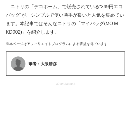
ニトリの「デコホーム」で販売されている“249円エコ
ITの今と未来を見通す
バッグ”が、シンプルで使い勝手が良いと人気を集めてい
ます。本記事ではそんなニトリの「マイバッグ(MO M
スマホと通信の最新トレンド
KD002)」を紹介します。
進化するPCとデバイスの未来
※本ページはアフィリエイトプログラムによる収益を得ています
好きが集まる 比べて選べる
ビジネスと働き方のヒント
筆者：大泉勝彦
AI活用のいまが分かる
advertisement
企業ITのトレンドを詳説
経営リーダーのコミュニティ
マーケ×ITの今がよく分かる
ITエンジニア向け専門サイト