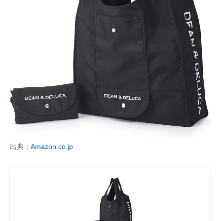
出典：
Amazon.co.jp