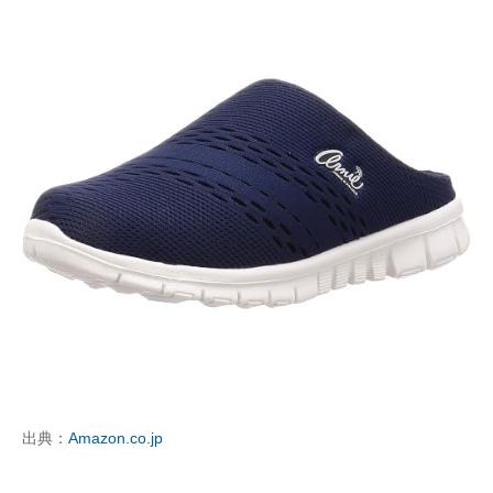
出典：
Amazon.co.jp