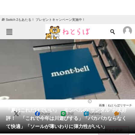
🎁 Switch 2もあたる！ プレゼントキャンペーン実施中！
ねとらぼメニュー
TOP
ニュース
エンタメ
クイズ
グルメ
地域
住まい
教育・育児
動物
リサーチ
シューズ
2026/06/08 13:50（公開）
画像：ねとらぼリサーチ
会員記事
「夏はこれだけでいい」 モンベルの“サンダル”が大好
X
Share
LINE
hatena
1
評！ 「これで今年は川遊びする」「パカパカならなく
メディア
て快適」「ソールが薄いわりに弾力性がいい」
目次を表示
注目記事を集めた総合ページ