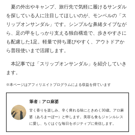
夏の外出やキャンプ、旅行先で気軽に履けるサンダル
ITの今と未来を見通す
を探している人に注目してほしいのが、モンベルの「ス
リップオンサンダル」です。シンプルな鼻緒タイプなが
スマホと通信の最新トレンド
ら、足の甲をしっかり支える独自構造で、歩きやすさに
進化するPCとデバイスの未来
も配慮した1足。軽量で持ち運びやすく、アウトドアか
ら普段使いまで活躍します。
好きが集まる 比べて選べる
本記事では「スリップオンサンダル」を紹介していき
ビジネスと働き方のヒント
ます。
AI活用のいまが分かる
※本ページはアフィリエイトプログラムによる収益を得ています
企業ITのトレンドを詳説
筆者：アロ麻婆
経営リーダーのコミュニティ
甘く香りを楽しみ、辛く痺れる味にときめく30歳。アロ麻
マーケ×ITの今がよく分かる
婆（あろまーぼー）と申します。美容も食もジャンルレス
に愛し、ちぐはぐな毎日をポジティブに発信します。
ITエンジニア向け専門サイト