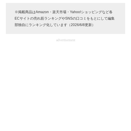
企業向けIT製品の総合サイト
※掲載商品はAmazon・楽天市場・Yahoo!ショッピングなど各
ECサイトの売れ筋ランキングやSNSの口コミをもとにして編集
IT製品の技術・比較・事例
部独自にランキング化しています（2026/6/8更新）
製造業のIT導入・活用を支援
advertisement
モノづくり技術者専門サイト
エレクトロニクス専門サイト
電子設計の基本と応用
エネルギーの専門メディア
建設×テクノロジーの最前線
ちょっと気になるネットの話題