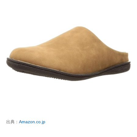
出典：
Amazon.co.jp