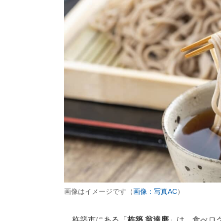
画像はイメージです（
画像：写真AC
）
杵築市にある「
杵築 翁達磨
」は、食べログ