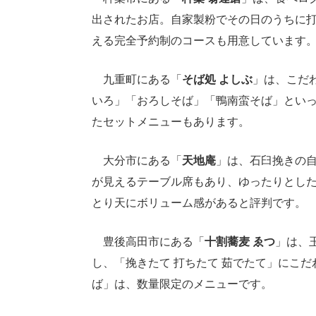
出されたお店。自家製粉でその日のうちに
える完全予約制のコースも用意しています
九重町にある「
そば処 よしぶ
」は、こだ
いろ」「おろしそば」「鴨南蛮そば」とい
たセットメニューもあります。
大分市にある「
天地庵
」は、石臼挽きの
が見えるテーブル席もあり、ゆったりとし
とり天にボリューム感があると評判です。
豊後高田市にある「
十割蕎麦 ゑつ
」は、
し、「挽きたて 打ちたて 茹でたて」にこ
ば」は、数量限定のメニューです。