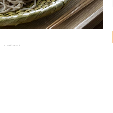
advertisement