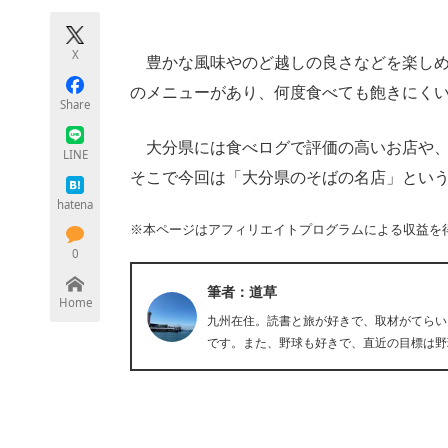
モノづくり技術者専門サイト
エレクトロ
X
豊かな風味やのど越しの良さなどを楽しめ
のメニューがあり、何度食べても飽きにく
Share
ちょっと気になるネットの話題
大分県には食べログで評価の高いお店や、
LINE
そこで今回は「大分県のそばの名店」とい
hatena
※本ページはアフィリエイトプログラムによる収益を
0
筆者：道草
Home
九州在住。読書と旅が好きで、取材がてらい
です。また、野球も好きで、直近の目標は野