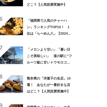
どこ？【人気投票実施中】
6
「福岡県で人気のチャーハ
ン」ランキングTOP10！ 1
位は「らーめん八」【2024年
6月版／Googleクチコミ調
7
べ】
「メロンより甘い」「暑い日
こそ美味しい」 道の駅に“フ
ルーツ級に甘いトウモロコ
シ”がずらり 「生でかじれ
8
る」「糖度18度超え」「朝市
熊本県の「洋菓子の名店」10
に大行列」
選！ あなたが一番好きな店
はどこ？【人気投票実施中】
9