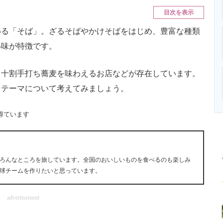
ニクス専門サイト
電子設計の基本と応用
エネルギーの専
目次を表示
る「そば」。ざるそばやかけそばをはじめ、豊富な種類
い味が特徴です。
十割手打ち蕎麦を味わえるお店などが存在しています。
うテーマについて考えてみましょう。
得ています
ろんなところを旅しています。全国のおいしいものを食べるのも楽しみ
球チームを作りたいと思っています。
advertisement