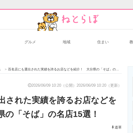
グルメ
地域
住まい
と未来を見通す
スマホと通信の最新トレンド
進化するPCとデ
県
>
百名店にも選出された実績を誇るお店などを紹介！ 大分県の「そば」の名店15選！
のいまが分かる
企業ITのトレンドを詳説
経営リーダーの
2026/06/09 10:20（公開）
2026/06/09 10:20（更新）
出された実績を誇るお店などを
T製品の総合サイト
IT製品の技術・比較・事例
製造業のIT導入
県の「そば」の名店15選！
道草