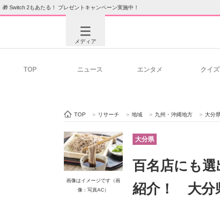
🎁 Switch 2もあたる！ プレゼントキャンペーン実施中！
メディア
TOP
ニュース
エンタメ
クイズ
注目記事を集めた総合ページ
ITの今
TOP
>
リサーチ
>
地域
>
九州・沖縄地方
>
大分
ビジネスと働き方のヒント
AI活用
大分県
百名店にも選
ITエンジニア向け専門サイト
企業向けI
画像はイメージです（画
紹介！ 大分
像：写真AC）