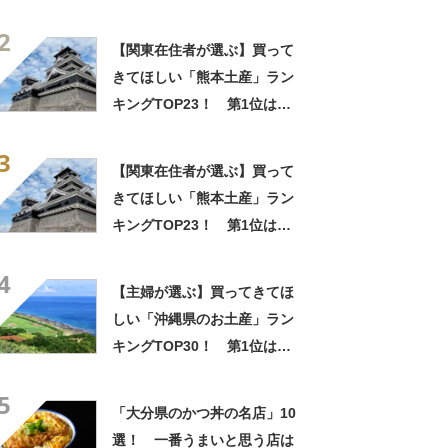
「紅いも生タルト 沖縄きらり
2
（御菓子御殿）」【2026年最
【関東在住者が選ぶ】買って
新調査結果】
きてほしい「熊本土産」ラン
キングTOP23！ 第1位は
「いきなり団子」【2026年最
3
新調査結果】
【関東在住者が選ぶ】買って
きてほしい「熊本土産」ラン
キングTOP23！ 第1位は
「いきなり団子」【2026年最
4
新調査結果】
【主婦が選ぶ】買ってきてほ
しい「沖縄県のお土産」ラン
キングTOP30！ 第1位は
「紅いも生タルト 沖縄きらり
5
（御菓子御殿）」【2026年最
「大分県のかつ丼の名店」10
新調査結果】
選！ 一番うまいと思う店は