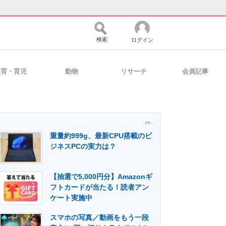
検索
ログイン
教育・育児
動物
リサーチ
会員記事
バイスの未来
好きが集まる 比べて選べる
- PR -
重量約999g、最新CPU搭載のビ
コミュニティ
マーケ×ITの今がよく分かる
ジネスPCの実力は？
【抽選で5,000円分】Amazonギ
・活用を支援
フトカードが当たる！読者アン
ケート実施中
スマホの写真／動画をもう一段