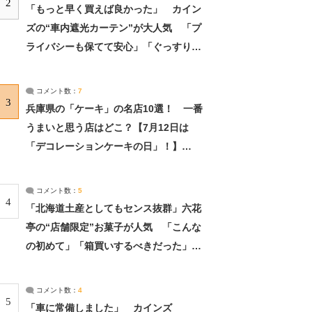
2
「もっと早く買えば良かった」 カイン
ズの“車内遮光カーテン”が大人気 「プ
ライバシーも保てて安心」「ぐっすり眠
れました」（2/2） | ライフ ねとらぼリ
サーチ：2ページ目
コメント数：
7
3
兵庫県の「ケーキ」の名店10選！ 一番
うまいと思う店はどこ？【7月12日は
「デコレーションケーキの日」！】
（2/4） | 兵庫県 ねとらぼリサーチ：2ペ
ージ目
コメント数：
5
4
「北海道土産としてもセンス抜群」六花
亭の“店舗限定”お菓子が人気 「こんな
の初めて」「箱買いするべきだった」
（1/2） | 北海道 ねとらぼリサーチ
コメント数：
4
5
「車に常備しました」 カインズ